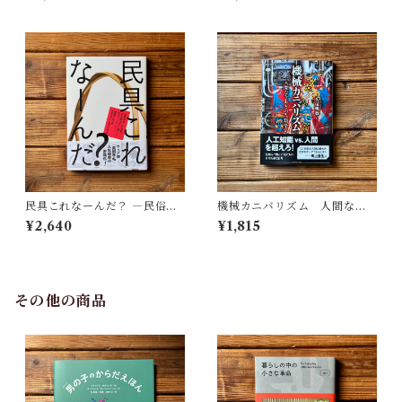
民具これなーんだ？ ―民俗学
機械カニバリズム 人間なき
者・宮本常一が美術大学に遺
あとの人類学へ｜久保 明教
¥2,640
¥1,815
した民具コレクション | 加藤幸
治(監修), 武蔵野美術大学 美術
館・図書館(編)
その他の商品