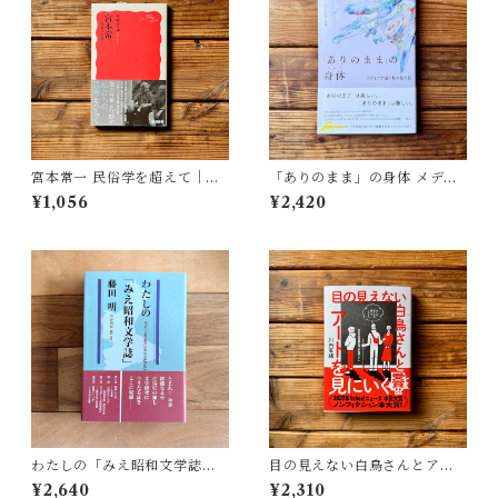
宮本常一 民俗学を超えて｜木
「ありのまま」の身体 メディ
村 哲也
アが描く私の見た目 | 藤嶋 陽
¥1,056
¥2,420
子(著)
わたしの「みえ昭和文学誌」 |
目の見えない白鳥さんとアー
藤田 明
トを見にいく | 川内 有緒
¥2,640
¥2,310