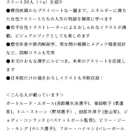
スリート50人（＋α）を紹介
●競技成績からプライベートな一面まで、エネルギーに満ち
た女性アスリートたちの人生の物語を簡潔に学べます
●若手女性イラストレーターによるおしゃれなイラストが満
載。ビジュアルブックとしても楽しめます
●歴史年表や筋肉解剖学、男女間の報酬とメディア格差統計
など、図解コラムも充実
●本文のおもな漢字にルビつき。未来のアスリートを応援し
ます
●日本版だけの描きおろしイラストも多数収録！
＜こんな人が載っています＞
ガートルード・エダール(長距離水泳選手)、福田敬子 (柔道
家)、トニ・ストーン（野球選手）、田部井淳子 (登山家)、ジ
ョディ・コンラッド (バスケットボール監督)、ビリー・ジー
ン・キング (テニス選手)、フロー・ハイマン (バレーボール