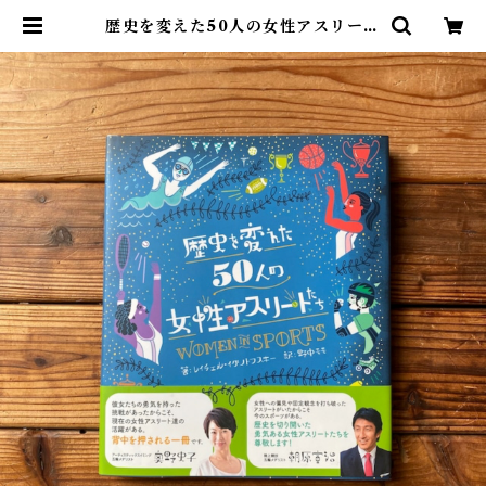
歴史を変えた50人の女性アスリート
たち｜レイチェル・イグノトフスキ
ー, 野中 モモ(翻訳) | 尾鷲市九鬼町
漁村の本屋 トンガ坂文庫