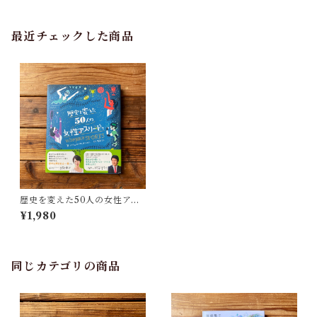
最近チェックした商品
歴史を変えた50人の女性アス
リートたち｜レイチェル・イ
¥1,980
グノトフスキー, 野中 モモ(翻
訳)
同じカテゴリの商品