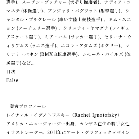
選手)、スーザン・ブッチャー (犬ぞり操縦者)、ナディア・コ
マネチ (体操選手)、アンジャリ・バグワット (射撃選手)、シ
ャンタル・プチクレール (車いす陸上競技選手) 、キム・スニ
ョン (アーチェリー選手) 、クリスティ・ヤマグチ (フィギュ
アスケート選手)、ミア・ハム (サッカー選手)、セリーナ・ウ
ィリアムズ (テニス選手)、ニコラ・アダムズ (ボクサー)、マ
リアナ・パホン (BMX自転車選手)、シモーネ・バイルズ (体
操選手)など…
目次
False
- 著者プロフィール -
レイチェル・イグノトフスキー（Rachel Ignotofsky）
アメリカ・ニュージャージー出身、カンザス在住の若手女性
イラストレーター。2011年にアート・グラフィックデザイン