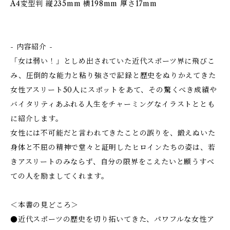
A4変型判 縦235mm 横198mm 厚さ17mm
- 内容紹介 -
「女は弱い！」としめ出されていた近代スポーツ界に飛びこ
み、圧倒的な能力と粘り強さで記録と歴史をぬりかえてきた
女性アスリート50人にスポットをあて、その驚くべき成績や
バイタリティあふれる人生をチャーミングなイラストととも
に紹介します。
女性には不可能だと言われてきたことの誤りを、鍛えぬいた
身体と不屈の精神で堂々と証明したヒロインたちの姿は、若
きアスリートのみならず、自分の限界をこえたいと願うすべ
ての人を励ましてくれます。
＜本書の見どころ＞
●近代スポーツの歴史を切り拓いてきた、パワフルな女性ア