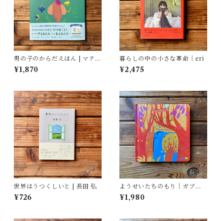
男の子のからだえほん | マティ
暮らしの中の小さな革命｜eri
ルド・ボディ(著/文 | イラス
¥1,870
¥2,475
ト), ティフェーヌ・ディユー
ムガール(著/文), 艮香織(監修),
河野彩(翻訳)
世界はうつくしいと | 長田 弘
ようせいたちのもり｜ガブリ
エーレ・クリーマ, さとう なな
¥726
¥1,980
こ訳