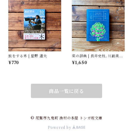
旅をする木 | 星野 道夫
菜の辞典 | 長井史枝, 川副美紀
(イラスト)
¥770
¥1,650
商品一覧に戻る
© 尾鷲市九鬼町 漁村の本屋 トンガ坂文庫
Powered by