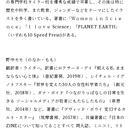
の専門学校タイラー校を優秀な成績で卒業し、その後は特に
歴史や科学、また教育、ジェンダーなどをテーマにしたイラ
ストを多く書いている。著書に「Ｗｏｍｅｎ ｉｎ Ｓｃｉｅ
ｎｃｅ」「Ｉ ｌｏｖｅ Science」「PLANET EARTH」
（いずれも10 Speed Press)がある。
野中モモ（のなか・もも）
翻訳者・ライター。訳書にロクサーヌ・ゲイ『飢える私 まま
ならない心と体』（亜紀書房、2019年）、レイチェル・イグ
ノトフスキー『世界を変えた50人の女性科学者たち』（創元
社、2018年）、ダナ・ボイド『つながりっぱなしの日常を生
きる ソーシャルメディアが若者にもたらしたもの』（草思
社、2014年）など。著書に『デヴィッド・ボウイ 変幻するカ
ルト・スター』（筑摩書房、2017年）、共編著書に『日本の
ZINEについて知ってることすべて 同人誌、ミニコミ、リト