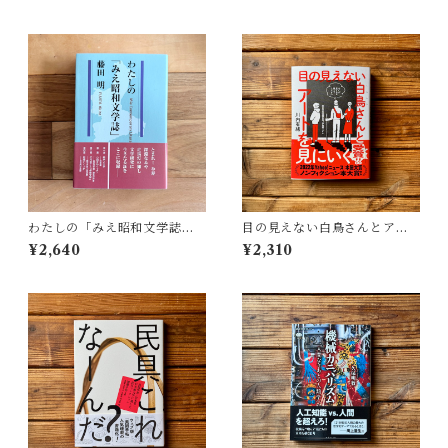
わたしの「みえ昭和文学誌」 |
目の見えない白鳥さんとアー
藤田 明
トを見にいく | 川内 有緒
¥2,640
¥2,310