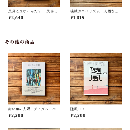
民具これなーんだ？ ―民俗学
機械カニバリズム 人間なき
者・宮本常一が美術大学に遺
あとの人類学へ｜久保 明教
¥2,640
¥1,815
した民具コレクション | 加藤幸
治(監修), 武蔵野美術大学 美術
館・図書館(編)
その他の商品
赤い魚の夫婦 | グアダルーペ・
随風０３
ネッテル, 宇野和美(訳)
¥2,200
¥2,200