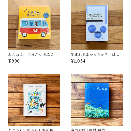
ねえねえ、くまさん みなかっ
生まれてよかったか？ はじ
た？ | リディア・ニコルズ
めての反出生主義 | 小島 和男
¥990
¥1,034
(絵), みた かよこ(訳)
ねこかもいぬかも | 浅生 鴨
海の辞典 | 中村 卓哉