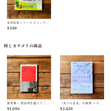
名作絵本シリーズ エリック・
カール おりがみ
¥550
同じカテゴリの商品
宮本常一 民俗学を超えて｜木
「ありのまま」の身体 メディ
村 哲也
アが描く私の見た目 | 藤嶋 陽
¥1,056
¥2,420
子(著)