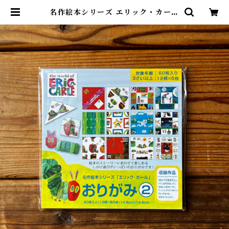
名作絵本シリーズ エリック・カール
おりがみ | 尾鷲市九鬼町 漁村の本屋
トンガ坂文庫