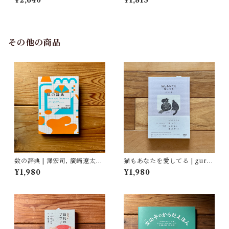
¥2,640
¥1,815
した民具コレクション | 加藤幸
治(監修), 武蔵野美術大学 美術
館・図書館(編)
その他の商品
数の辞典 | 澤宏司, 廣﨑遼太朗
猫もあなたを愛してる | gurur
(イラスト)
i (編)
¥1,980
¥1,980