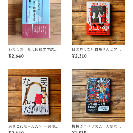
わたしの「みえ昭和文学誌」 |
目の見えない白鳥さんとアー
藤田 明
トを見にいく | 川内 有緒
¥2,640
¥2,310
民具これなーんだ？ ―民俗学
機械カニバリズム 人間なき
者・宮本常一が美術大学に遺
あとの人類学へ｜久保 明教