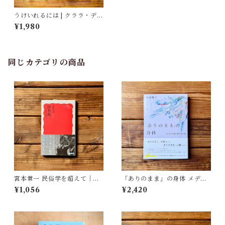
うけいれるには | クララ・デュ
ポン＝モノ, 松本 百合子(翻訳)
¥1,980
同じカテゴリの商品
宮本常一 民俗学を超えて｜木
「ありのまま」の身体 メディ
村 哲也
アが描く私の見た目 | 藤嶋 陽
¥1,056
¥2,420
子(著)