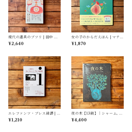
現代の道具のブツリ | 田中 幸,
女の子のからだえほん | マティ
結城 千代子, 大塚 文香(絵)
ルド・ボディ(著/文 | イラス
¥2,640
¥1,870
ト), ティフェーヌ・ディユー
ムガール(著/文), 艮香織(監修),
河野彩(翻訳)
エレファンツ・ブレス綺譚 | 吉
夜の木【13刷】｜シャーム, バ
田 篤弘
ーイー, ウルヴェーティ, 青木
¥1,210
¥4,400
恵都 訳