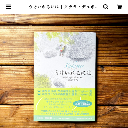
うけいれるには | クララ・デュポン
＝モノ, 松本 百合子(翻訳) | 尾鷲市
九鬼町 漁村の本屋 トンガ坂文庫