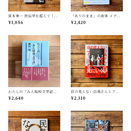
宮本常一 民俗学を超えて｜木
「ありのまま」の身体 メディ
村 哲也
アが描く私の見た目 | 藤嶋 陽
¥1,056
¥2,420
子(著)
わたしの「みえ昭和文学誌」 |
目の見えない白鳥さんとアー
藤田 明
トを見にいく | 川内 有緒
¥2,640
¥2,310