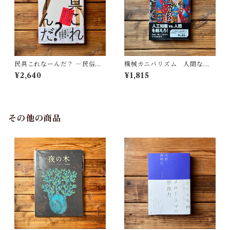
民具これなーんだ？ ―民俗学
機械カニバリズム 人間なき
者・宮本常一が美術大学に遺
あとの人類学へ｜久保 明教
¥2,640
¥1,815
した民具コレクション | 加藤幸
治(監修), 武蔵野美術大学 美術
館・図書館(編)
その他の商品