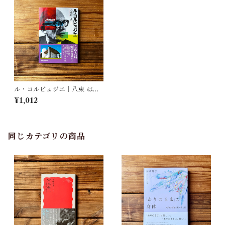
ル・コルビュジエ｜八束 はじ
め
¥1,012
同じカテゴリの商品