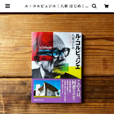
ル・コルビュジエ｜八束 はじめ | 尾
鷲市九鬼町 漁村の本屋 トンガ坂文
庫