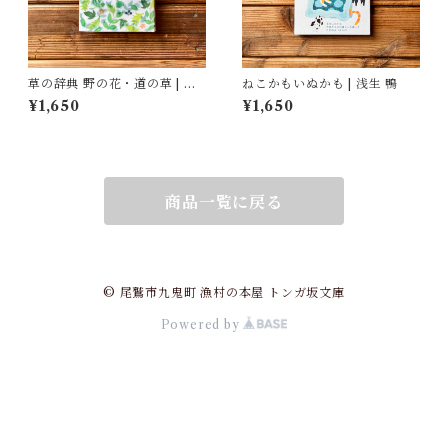
草の辞典 野の花・道の草 | 森
ねこかもいぬかも | 浅生 鴨
乃おと, ささきみえこ（イラス
¥1,650
¥1,650
ト）
商品一覧に戻る
© 尾鷲市九鬼町 漁村の本屋 トンガ坂文庫
Powered by