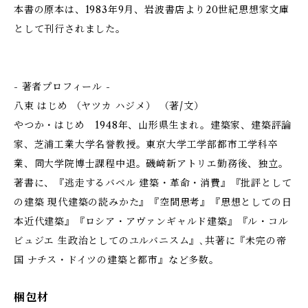
本書の原本は、1983年9月、岩波書店より20世紀思想家文庫
として刊行されました。
- 著者プロフィール -
八束 はじめ （ヤツカ ハジメ） （著/文）
やつか・はじめ 1948年、山形県生まれ。建築家、建築評論
家、芝浦工業大学名誉教授。東京大学工学部都市工学科卒
業、同大学院博士課程中退。磯崎新アトリエ勤務後、独立。
著書に、『逃走するバベル 建築・革命・消費』『批評として
の建築 現代建築の読みかた』『空間思考』『思想としての日
本近代建築』『ロシア・アヴァンギャルド建築』『ル・コル
ビュジエ 生政治としてのユルバニスム』､共著に『未完の帝
国 ナチス・ドイツの建築と都市』など多数。
梱包材