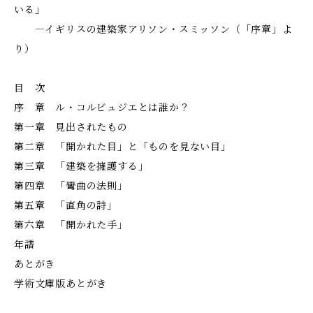
いる」
―イギリスの建築家アリソン・スミッソン（「序章」よ
り）
目 次
序 章 ル・コルビュジエとは誰か？
第一章 見出されたもの
第二章 「開かれた目」と「ものを見ない目」
第三章 「建築を擁護する」
第四章 「彎曲の法則」
第五章 「直角の詩」
第六章 「開かれた手」
年譜
あとがき
学術文庫版あとがき