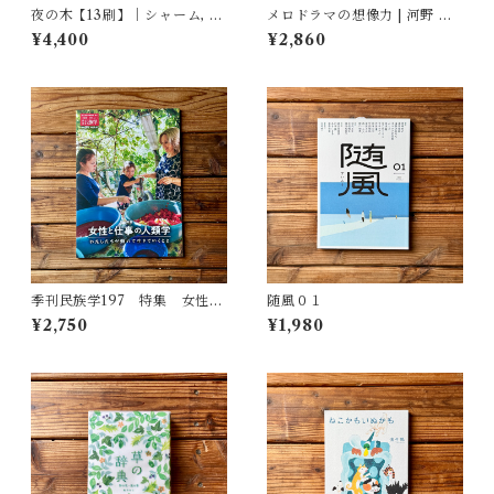
夜の木【13刷】｜シャーム, バ
メロドラマの想像力 | 河野 真
ーイー, ウルヴェーティ, 青木
理江
¥4,400
¥2,860
恵都 訳
季刊民族学197 特集 女性と
随風０１
仕事の人類学：わたしたちが
¥2,750
¥1,980
働いて生きていくこと