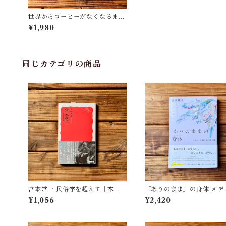
世界からコーヒーがなくなるまえ
に | ペトリ・レッパネン, ラリ・
¥1,980
サロマー
同じカテゴリの商品
宮本常一 民俗学を超えて｜木村
「ありのまま」の身体 メデ
哲也
が描く私の見た目 | 藤嶋 陽子
¥1,056
¥2,420