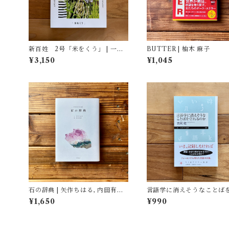
新百姓 2号「米をくう」 | 一般
BUTTER | 柚木 麻子
社団法人新百姓(編集)
¥3,150
¥1,045
石の辞典 | 矢作ちはる, 内田有美
言語学に消えそうなことば
(イラスト)
るのか | 吉岡 乾
¥1,650
¥990