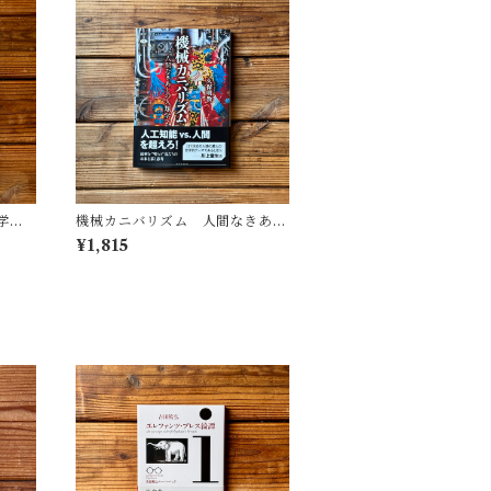
学
機械カニバリズム 人間なきあと
遺した
の人類学へ｜久保 明教
¥1,815
(監
・図