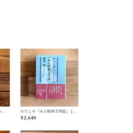
ィア
わたしの「みえ昭和文学誌」 | 藤
(著)
田 明
¥2,640