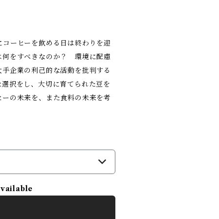
にコーヒーを飲める日は終わりを迎
は何をすべきなのか？ 環境に配慮
大手企業の利己的な活動を批判する
な選択をし、大切に育てられた豆を
ヒーの未来を、また食料の未来を考
）
available