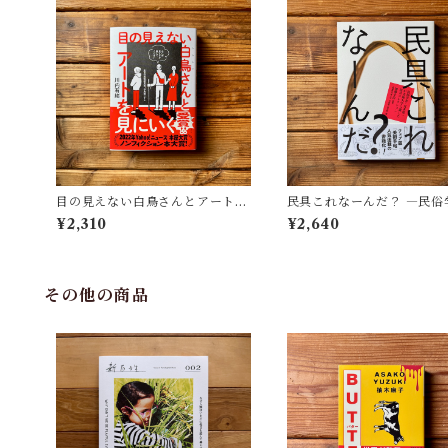
目の見えない白鳥さんとアートを
民具これなーんだ？ ―民俗
見にいく | 川内 有緒
者・宮本常一が美術大学に
¥2,310
¥2,640
民具コレクション | 加藤幸治
修), 武蔵野美術大学 美術館
書館(編)
その他の商品