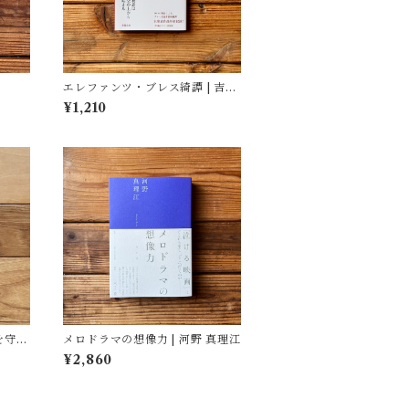
エレファンツ・ブレス綺譚 | 吉田
篤弘
¥1,210
を守れ
メロドラマの想像力 | 河野 真理江
¥2,860