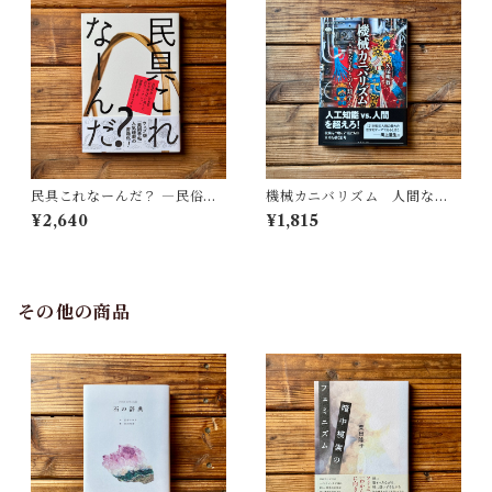
民具これなーんだ？ ―民俗学
機械カニバリズム 人間なき
者・宮本常一が美術大学に遺
あとの人類学へ｜久保 明教
¥2,640
¥1,815
した民具コレクション | 加藤幸
治(監修), 武蔵野美術大学 美術
館・図書館(編)
その他の商品