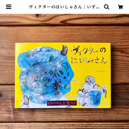
ヴィクターのはいしゃさん｜いずみ
まいこ | 尾鷲市九鬼町 漁村の本屋
トンガ坂文庫