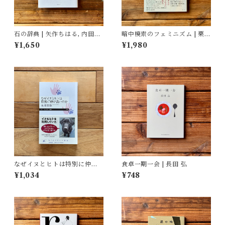
石の辞典 | 矢作ちはる, 内田有
暗中模索のフェミニズム | 栗田
美 (イラスト)
隆子
¥1,650
¥1,980
なぜイヌとヒトは特別に仲が
食卓一期一会 | 長田 弘
良いのか | 永澤 美保
¥1,034
¥748