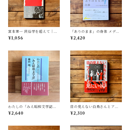
宮本常一 民俗学を超えて｜木
「ありのまま」の身体 メディ
村 哲也
アが描く私の見た目 | 藤嶋 陽
¥1,056
¥2,420
子(著)
わたしの「みえ昭和文学誌」 |
目の見えない白鳥さんとアー
藤田 明
トを見にいく | 川内 有緒
¥2,640
¥2,310