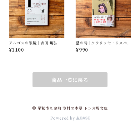
アルゴスの眼鏡 | 吉田 篤弘
星の時 | クラリッセ・リスペク
トル, 福嶋 伸洋(訳)
¥1,100
¥990
商品一覧に戻る
© 尾鷲市九鬼町 漁村の本屋 トンガ坂文庫
Powered by