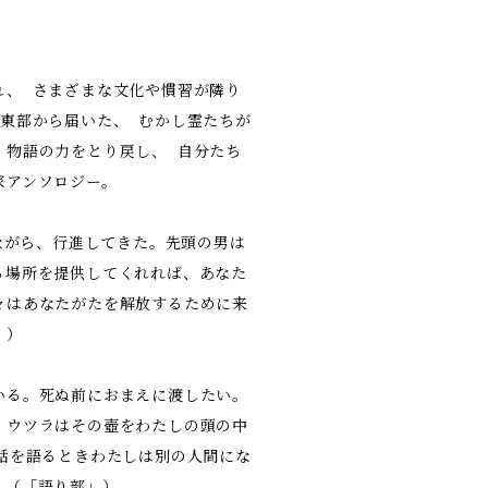
れ、 さまざまな文化や慣習が隣り
東部から届いた、 むかし霊たちが
、物語の力をとり戻し、 自分たち
家アンソロジー。
てながら、行進してきた。先頭の男は
る場所を提供してくれれば、あなた
々はあなたがたを解放するために来
」）
いる。死ぬ前におまえに渡したい。
」ウツラはその壺をわたしの頭の中
話を語るときわたしは別の人間にな
。（「語り部」）