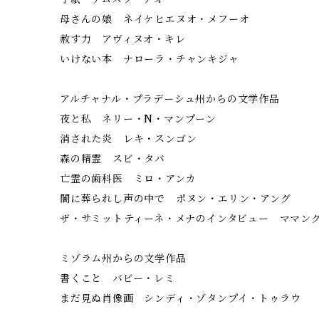
母さんの娘 ネイケヒエヌオ・メフーオ
赦す力 アヴィヌオ・キレ
いけない本 ナローラ・チャンキジャ
アルチャナル・プラデーシュ州からの文学作品
夜と私 ネリー・N・マンプーン
消された炎 レキ・スンゴン
森の精霊 スビ・タバ
亡霊の歯科医 ミロ・アンカ
闇に葬られし声の中で ポヌン・エリン・アング
ザ・サミット――ティーネ・メナのインタビュー ママン
ミゾラム州からの文学作品
書くこと バビー・レミ
まだ見ぬ肖像画 シンディ・ゾタンプイ・トゥラウ