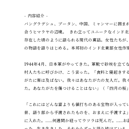
- 内容紹介 -
バングラデシュ、ブータン、中国、ミャンマーに囲ま
合うヒマラヤの辺境。 きわ立ってユニークなインド北
存在した頃のように語られる現代の寓話。女性たちが
の物語を語りはじめる。本邦初のインド北東部女性作
1944年4月、日本軍がやってきた。軍靴で砂埃を立
村人たちに呼びかけ、こう言った。「食料と寝起きす
がたに害は及ばない。我々はあなたがたの友人だ。我
た。あなたがたを傷つけることはない」（「四月の桜
「これにはどんな富よりも値打ちのある宝物が入って
昔、語り部から手渡されたものを、おまえに手渡すよ
に入れた。……何週間か経ってウツラは死んだ。……お
った。生き生きした。それからずっと語り続けている