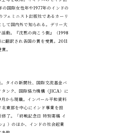
年の国際女性年や1977年のインドの
初のフェミニスト出版社であるカーリ
として国内外で知られる。デリー大
活動。『沈黙の向こう側』（1998
に翻訳され各国の賞を受賞。2011
受賞。
員。タイの新聞社、国際交流基金バ
タンク、国際協力機構（JICA）に
年9月から現職。インパール平和資料
ド北東部を中心にインド事業を担
修了。「終戦記念日 特別寄稿 イ
ン』）のほか、インドの社会起業
ど多数。