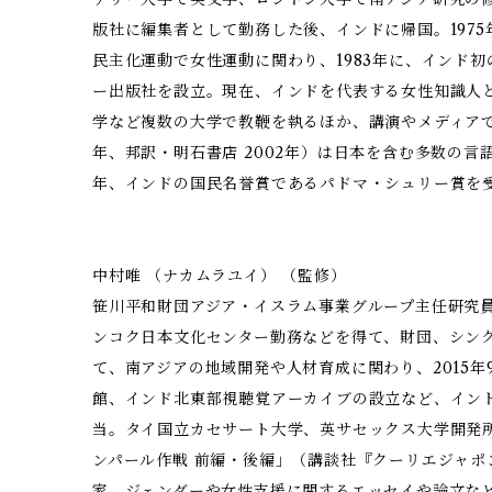
版社に編集者として勤務した後、インドに帰国。1975
民主化運動で女性運動に関わり、1983年に、インド
ー出版社を設立。現在、インドを代表する女性知識人
学など複数の大学で教鞭を執るほか、講演やメディアで
年、邦訳・明石書店 2002年）は日本を含む多数の言語
年、インドの国民名誉賞であるパドマ・シュリー賞を
中村唯 （ナカムラユイ） （監修）
笹川平和財団アジア・イスラム事業グループ主任研究
ンコク日本文化センター勤務などを得て、財団、シンク
て、南アジアの地域開発や人材育成に関わり、2015
館、インド北東部視聴覚アーカイブの設立など、イン
当。タイ国立カセサート大学、英サセックス大学開発所
ンパール作戦 前編・後編」（講談社『クーリエジャポ
家、ジェンダーや女性支援に関するエッセイや論文な