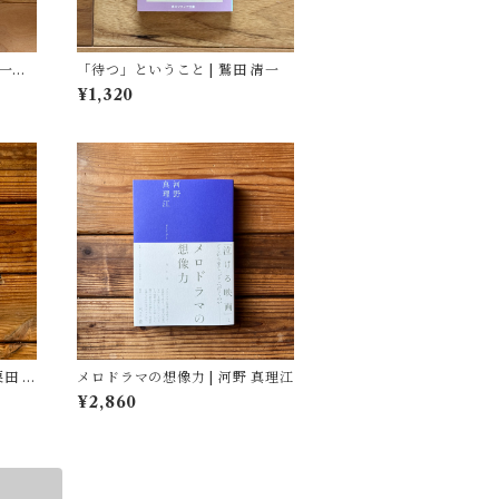
 一般
「待つ」ということ | 鷲田 清一
¥1,320
栗田 隆
メロドラマの想像力 | 河野 真理江
¥2,860