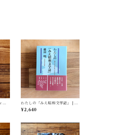
ィア
わたしの「みえ昭和文学誌」 | 藤
(著)
田 明
¥2,640