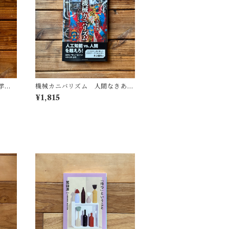
学
機械カニバリズム 人間なきあと
遺した
の人類学へ｜久保 明教
¥1,815
(監
・図