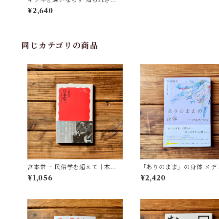
生物学者と驚くべき家畜化実験の
¥2,640
物語 | リー・アラン・ダガトキン,
リュドミラ・トルート, 高里ひろ
(翻訳)
同じカテゴリの商品
宮本常一 民俗学を超えて｜木村
「ありのまま」の身体 メデ
哲也
が描く私の見た目 | 藤嶋 陽子
¥1,056
¥2,420