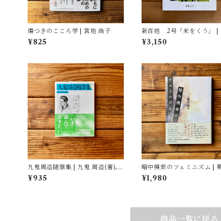
傷つきのこころ学 | 宮地 尚子
新百姓 2号「米をくう」 |
社団法人新百姓(編集)
¥825
¥3,150
九鬼周造随筆集 | 九鬼 周造(著),
暗中模索のフェミニズム | 
菅野 昭正(編)
子
¥935
¥1,980
商品一覧に戻る