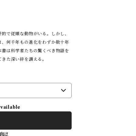
好的で従順な動物がいる。しかし、
は、何千年もの進化をわずか数十年
本書は科学者たちの驚くべき物語を
てきた深い絆を讃える。
）
available
向け