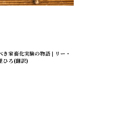
き家畜化実験の物語 | リー・
里ひろ(翻訳)