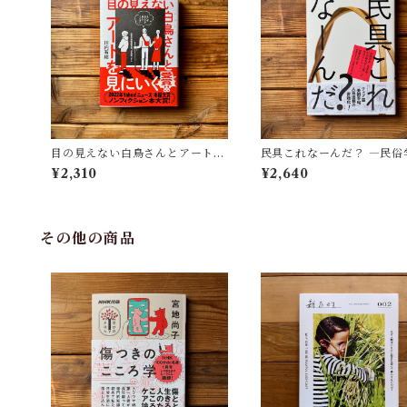
目の見えない白鳥さんとアートを
民具これなーんだ？ ―民俗
見にいく | 川内 有緒
者・宮本常一が美術大学に
¥2,310
¥2,640
民具コレクション | 加藤幸治
修), 武蔵野美術大学 美術館
書館(編)
その他の商品