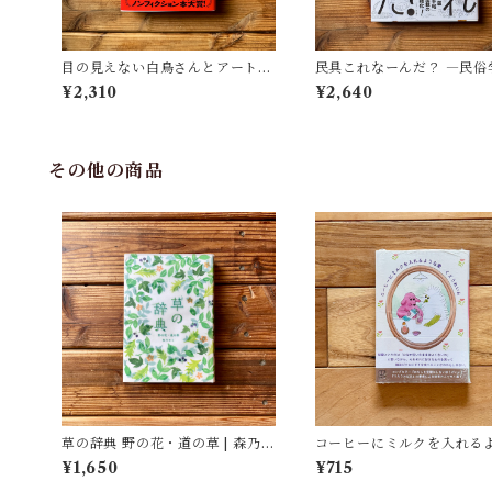
目の見えない白鳥さんとアートを
民具これなーんだ？ ―民俗
見にいく | 川内 有緒
者・宮本常一が美術大学に
¥2,310
¥2,640
民具コレクション | 加藤幸治
修), 武蔵野美術大学 美術館
書館(編)
その他の商品
草の辞典 野の花・道の草 | 森乃お
コーヒーにミルクを入れる
と, ささきみえこ（イラスト）
愛 | くどう れいん
¥1,650
¥715