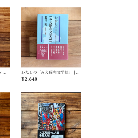
ィア
わたしの「みえ昭和文学誌」 | 藤
(著)
田 明
¥2,640