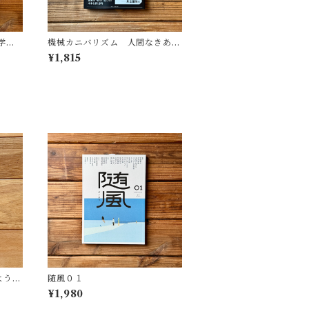
学
機械カニバリズム 人間なきあと
遺した
の人類学へ｜久保 明教
¥1,815
(監
・図
ような
随風０１
¥1,980