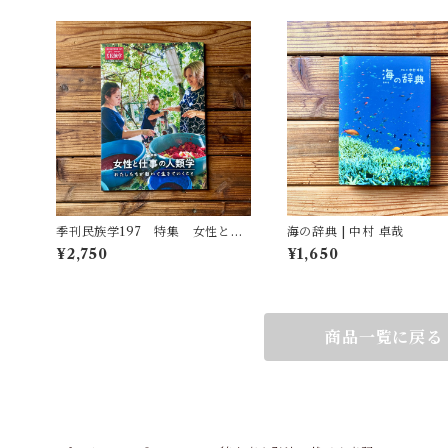
季刊民族学197 特集 女性と仕
海の辞典 | 中村 卓哉
事の人類学：わたしたちが働いて
¥2,750
¥1,650
生きていくこと
商品一覧に戻る