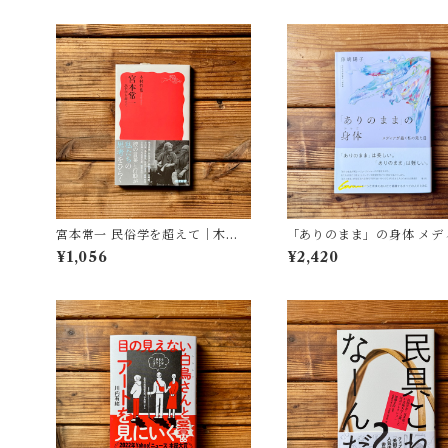
宮本常一 民俗学を超えて｜木村
「ありのまま」の身体 メデ
哲也
が描く私の見た目 | 藤嶋 陽子
¥1,056
¥2,420