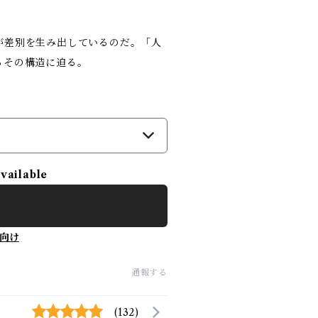
が差別を生み出しているのだ。「人
るその構造に迫る。
）
available
向け
通報する
(132)