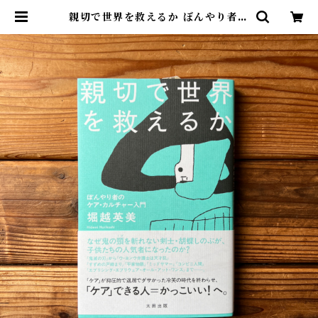
親切で世界を救えるか ぼんやり者の
ケア・カルチャー入門 | 堀越 英美 |
尾鷲市九鬼町 漁村の本屋 トンガ坂
文庫