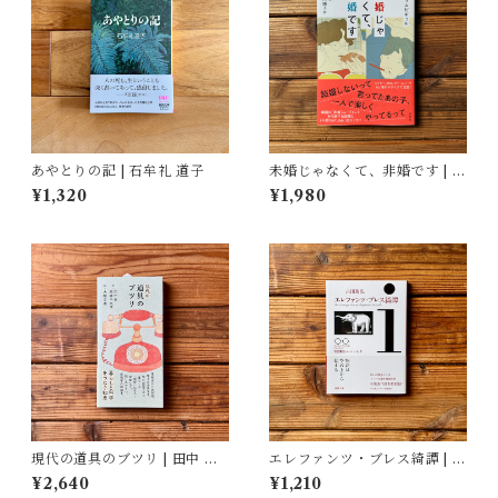
あやとりの記 | 石牟礼 道子
未婚じゃなくて、非婚です | ホ
ンサムピギョル, すんみ(翻訳),
¥1,320
¥1,980
小山内園子(翻訳)
現代の道具のブツリ | 田中 幸,
エレファンツ・ブレス綺譚 | 吉
結城 千代子, 大塚 文香(絵)
田 篤弘
¥2,640
¥1,210