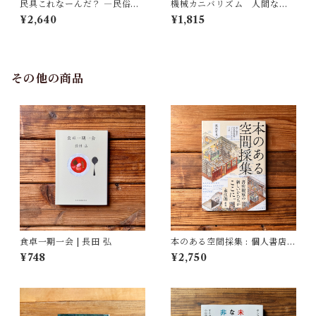
民具これなーんだ？ ―民俗学
機械カニバリズム 人間なき
者・宮本常一が美術大学に遺
あとの人類学へ｜久保 明教
¥2,640
¥1,815
した民具コレクション | 加藤幸
治(監修), 武蔵野美術大学 美術
館・図書館(編)
その他の商品
食卓一期一会 | 長田 弘
本のある空間採集 : 個人書店・
私設図書館・ブックカフェの
¥748
¥2,750
寸法 | 政木 哲也