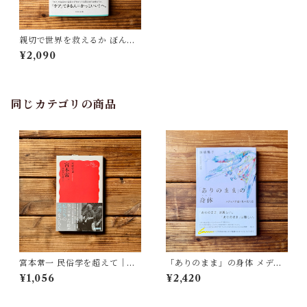
親切で世界を救えるか ぼんや
り者のケア・カルチャー入門 |
¥2,090
堀越 英美
同じカテゴリの商品
宮本常一 民俗学を超えて｜木
「ありのまま」の身体 メディ
村 哲也
アが描く私の見た目 | 藤嶋 陽
¥1,056
¥2,420
子(著)