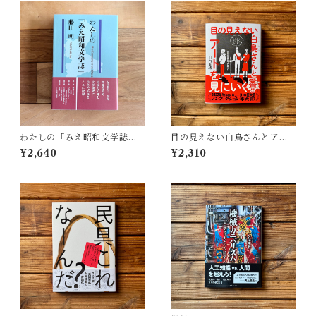
わたしの「みえ昭和文学誌」 |
目の見えない白鳥さんとアー
藤田 明
トを見にいく | 川内 有緒
¥2,640
¥2,310