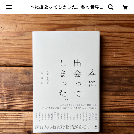
本に出会ってしまった。私の世界を
変えた一冊 | 尾鷲市九鬼町 漁村の本
屋 トンガ坂文庫