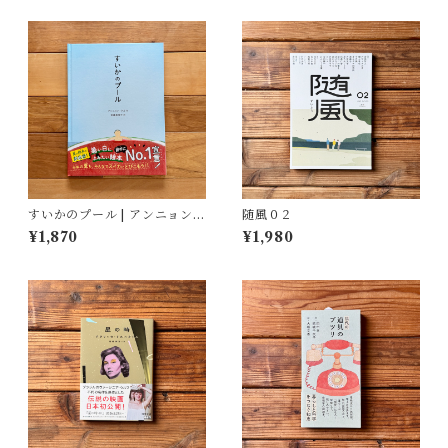
すいかのプール | アンニョン・
随風０２
タル, 斎藤 真理子(訳)
¥1,870
¥1,980