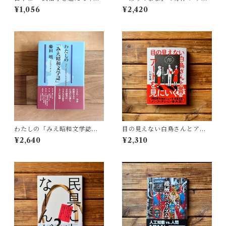
村 哲也
アが描く私の見た目 | 藤嶋 陽
¥1,056
¥2,420
子(著)
わたしの「みえ昭和文学誌」 |
目の見えない白鳥さんとアー
藤田 明
トを見にいく | 川内 有緒
¥2,640
¥2,310