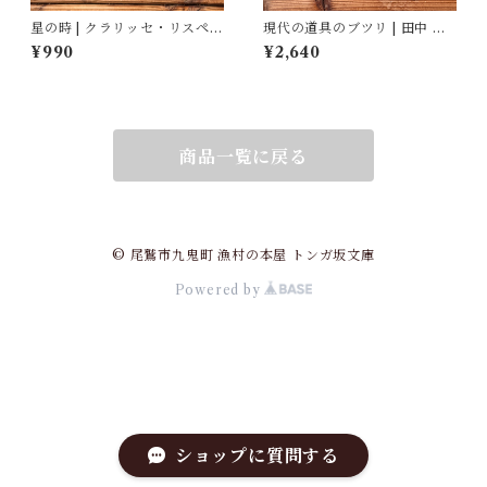
星の時 | クラリッセ・リスペク
現代の道具のブツリ | 田中 幸,
トル, 福嶋 伸洋(訳)
結城 千代子, 大塚 文香(絵)
¥990
¥2,640
商品一覧に戻る
© 尾鷲市九鬼町 漁村の本屋 トンガ坂文庫
Powered by
ショップに質問する