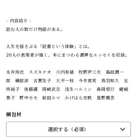
- 内容紹介 -
読む人の数だけ物語がある。
人生を揺さぶる「読書という体験」とは。
20人の表現者が描く、本にまつわる濃厚なエッセイを収録。
永井玲衣 スズキナオ 川内有緒 牧野伊三夫 島田潤一
郎 磯部涼 古賀及子 大平一枝 今井真実 鳥羽和久 五
所純子 後藤護 岡崎武志 浅生ハルミン 森岡督行 嵯峨
景子 野中モモ 前田エマ かげはら史帆 星野概念
梱包材
選択する（必須）