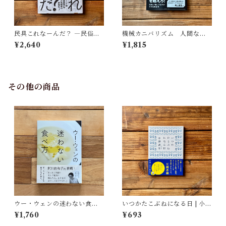
民具これなーんだ？ ―民俗学
機械カニバリズム 人間なき
者・宮本常一が美術大学に遺
あとの人類学へ｜久保 明教
¥2,640
¥1,815
した民具コレクション | 加藤幸
治(監修), 武蔵野美術大学 美術
館・図書館(編)
その他の商品
ウー・ウェンの迷わない食べ
いつかたこぶねになる日 | 小津
方 | ウー・ウェン
夜景
¥1,760
¥693