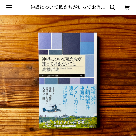
沖縄について私たちが知っておきた
いこと | 高橋 哲哉 | 尾鷲市九鬼町
漁村の本屋 トンガ坂文庫