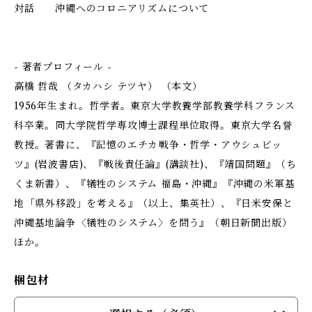
対話 沖縄へのコロニアリズムについて
- 著者プロフィール -
高橋 哲哉 （タカハシ テツヤ） （本文）
1956年生まれ。哲学者。東京大学教養学部教養学科フランス
科卒業。同大学院哲学専攻博士課程単位取得。東京大学名誉
教授。著書に、『記憶のエチカ――戦争・哲学・アウシュビッ
ツ』(岩波書店)、『戦後責任論』(講談社)、『靖国問題』（ち
くま新書）、『犠牲のシステム 福島・沖縄』『沖縄の米軍基
地――「県外移設」を考える』（以上、集英社）、『日米安保と
沖縄基地論争――〈犠牲のシステム〉を問う』（朝日新聞出版）
ほか。
梱包材