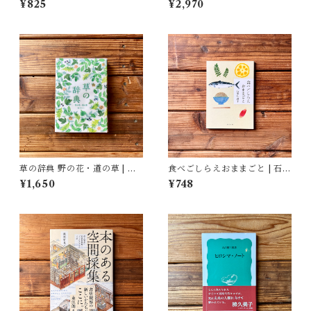
¥825
¥2,970
太郎(解説), 上間 陽子(解説),
岸 政彦(解説)
草の辞典 野の花・道の草 | 森
食べごしらえおままごと | 石牟
乃おと, ささきみえこ（イラス
礼 道子
¥1,650
¥748
ト）