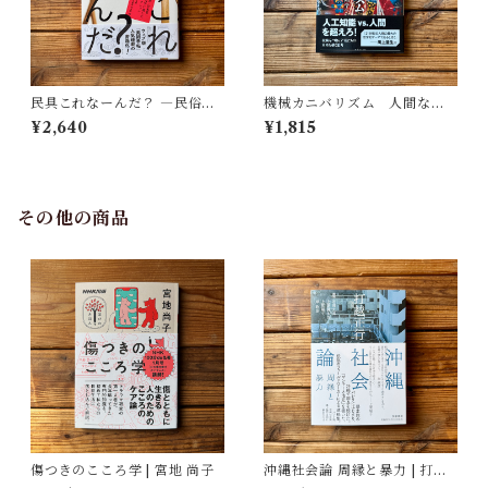
民具これなーんだ？ ―民俗学
機械カニバリズム 人間なき
者・宮本常一が美術大学に遺
あとの人類学へ｜久保 明教
¥2,640
¥1,815
した民具コレクション | 加藤幸
治(監修), 武蔵野美術大学 美術
館・図書館(編)
その他の商品
傷つきのこころ学 | 宮地 尚子
沖縄社会論 周縁と暴力 | 打越
正行, 石岡 丈昇(解説), 上原 健