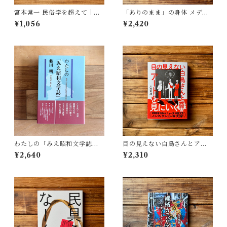
宮本常一 民俗学を超えて｜木
「ありのまま」の身体 メディ
村 哲也
アが描く私の見た目 | 藤嶋 陽
¥1,056
¥2,420
子(著)
わたしの「みえ昭和文学誌」 |
目の見えない白鳥さんとアー
藤田 明
トを見にいく | 川内 有緒
¥2,640
¥2,310