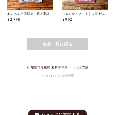
本のある空間採集 : 個人書店・
ヒロシマ・ノート | 大江 健三
私設図書館・ブックカフェの
郎
¥2,750
¥902
寸法 | 政木 哲也
商品一覧に戻る
© 尾鷲市九鬼町 漁村の本屋 トンガ坂文庫
Powered by
ショップに質問する