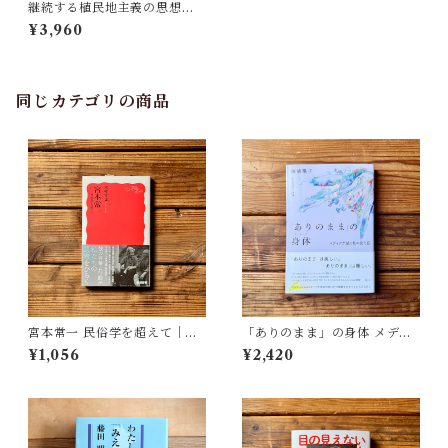
継続する植民地主義の思想史 |
中野 敏男
¥3,960
同じカテゴリの商品
宮本常一 民俗学を超えて｜木
「ありのまま」の身体 メディ
村 哲也
アが描く私の見た目 | 藤嶋 陽
¥1,056
¥2,420
子(著)