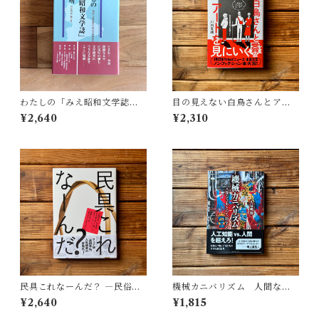
わたしの「みえ昭和文学誌」 |
目の見えない白鳥さんとアー
藤田 明
トを見にいく | 川内 有緒
¥2,640
¥2,310
民具これなーんだ？ ―民俗学
機械カニバリズム 人間なき
者・宮本常一が美術大学に遺
あとの人類学へ｜久保 明教
¥2,640
¥1,815
した民具コレクション | 加藤幸
治(監修), 武蔵野美術大学 美術