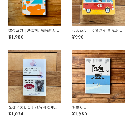
数の辞典 | 澤宏司, 廣﨑遼太朗
ねえねえ、くまさん みなかっ
(イラスト)
た？ | リディア・ニコルズ
¥1,980
¥990
(絵), みた かよこ(訳)
なぜイヌとヒトは特別に仲が
随風０１
良いのか | 永澤 美保
¥1,034
¥1,980