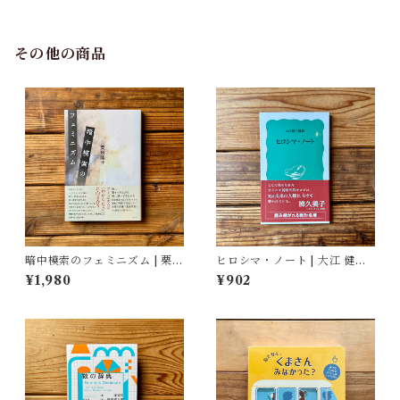
館・図書館(編)
その他の商品
暗中模索のフェミニズム | 栗田
ヒロシマ・ノート | 大江 健三
隆子
郎
¥1,980
¥902