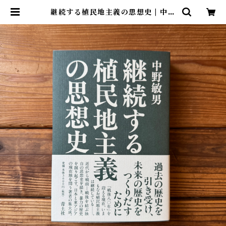
継続する植民地主義の思想史 | 中野
敏男 | 尾鷲市九鬼町 漁村の本屋 ト
ンガ坂文庫