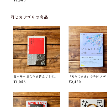
¥1,980
同じカテゴリの商品
宮本常一 民俗学を超えて｜木村
「ありのまま」の身体 メデ
哲也
が描く私の見た目 | 藤嶋 陽子
¥1,056
¥2,420