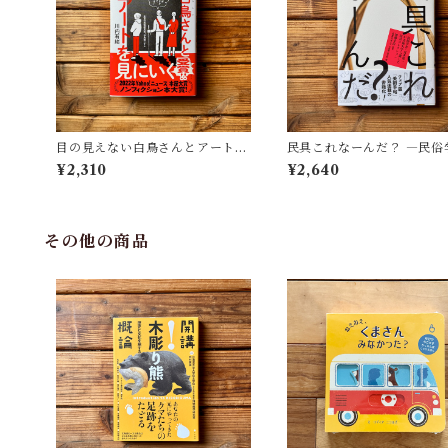
目の見えない白鳥さんとアートを
民具これなーんだ？ ―民俗
見にいく | 川内 有緒
者・宮本常一が美術大学に
¥2,310
¥2,640
民具コレクション | 加藤幸治
修), 武蔵野美術大学 美術館
書館(編)
その他の商品