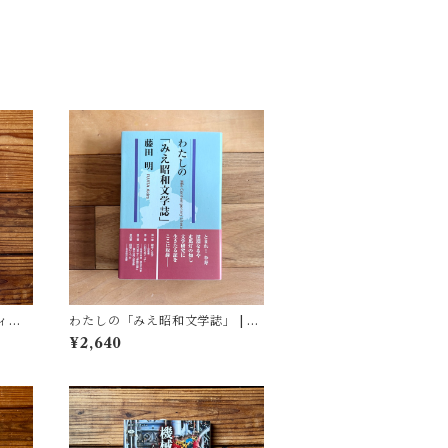
ィア
わたしの「みえ昭和文学誌」 | 藤
(著)
田 明
¥2,640