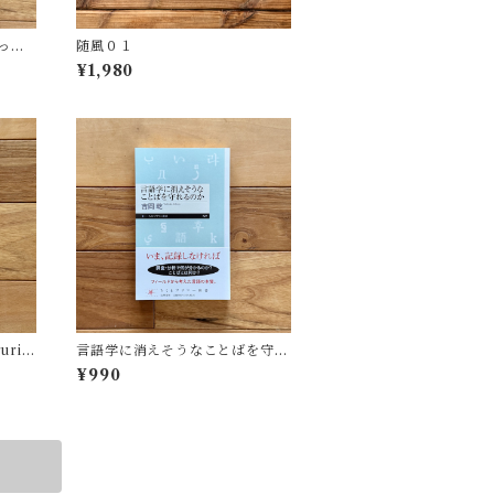
っ
随風０１
),
¥1,980
uri
言語学に消えそうなことばを守れ
るのか | 吉岡 乾
¥990