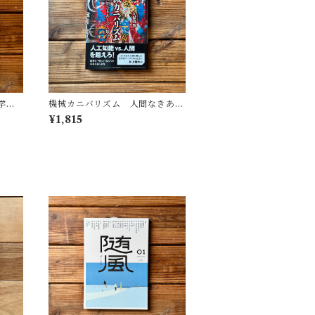
学
機械カニバリズム 人間なきあと
遺した
の人類学へ｜久保 明教
¥1,815
(監
・図