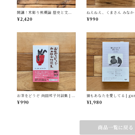
開講！木彫り熊概論 歴史と文化
ねえねえ、くまさん みなか
を旅する | 北海道大学大学院文学
た？ | リディア・ニコルズ(絵
¥2,420
¥990
院文化多様性論講座博物館学研究
みた かよこ(訳)
室（編）
お茶をどうぞ 向田邦子対談集 | 向
猫もあなたを愛してる | gur
田 邦子
(編)
¥990
¥1,980
商品一覧に戻る