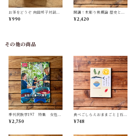
お茶をどうぞ 向田邦子対談集 |
開講！木彫り熊概論 歴史と文
向田 邦子
化を旅する | 北海道大学大学院
¥990
¥2,420
文学院文化多様性論講座博物
館学研究室（編）
その他の商品
季刊民族学197 特集 女性と
食べごしらえおままごと | 石牟
仕事の人類学：わたしたちが
礼 道子
¥2,750
¥748
働いて生きていくこと