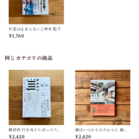
杉並は止まらない | 岸本 聡子
¥1,760
同じカテゴリの商品
無目的 行き当たりばったりの
猫はいつからかたわらに 動物
思想 | トム・ルッツ, 田畑暁生
たちと歩んだ１万年 | 太田 匡
¥2,420
¥2,420