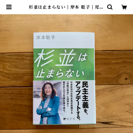
杉並は止まらない | 岸本 聡子 | 尾鷲
市九鬼町 漁村の本屋 トンガ坂文庫