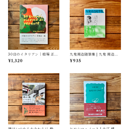
30日のイタリアン｜相場 正一
九鬼周造随筆集 | 九鬼 周造
郎
(著), 菅野 昭正(編)
¥1,320
¥935
猫はいつからかたわらに 動物
ヒロシマ・ノート | 大江 健三