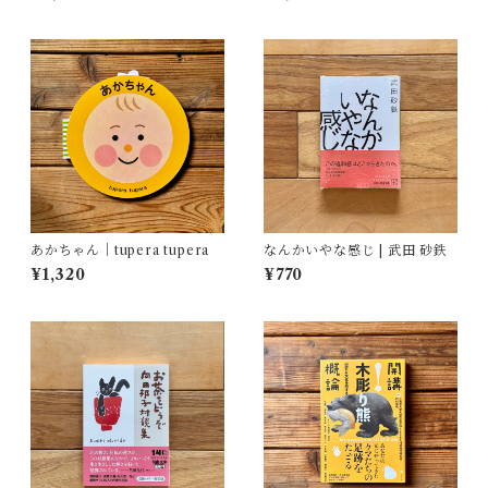
(訳)
彦
あかちゃん｜tupera tupera
なんかいやな感じ | 武田 砂鉄
¥1,320
¥770