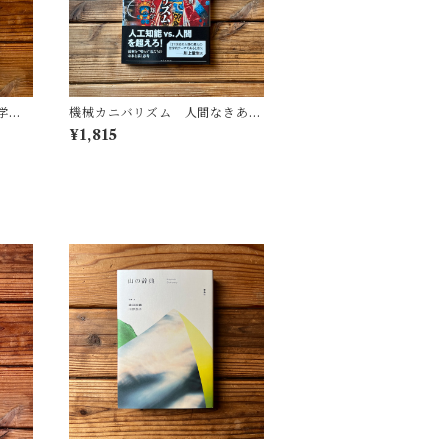
学
機械カニバリズム 人間なきあと
遺した
の人類学へ｜久保 明教
¥1,815
(監
・図