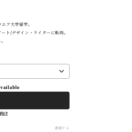
ウエア大学留学。
ート/デザイン・ライターに転向。
る。
）
available
向け
通報する