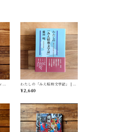
ィア
わたしの「みえ昭和文学誌」 | 藤
(著)
田 明
¥2,640