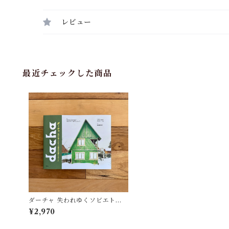
レビュー
最近チェックした商品
ダーチャ 失われゆくソビエト時
代の小屋とコテージ | フョード
¥2,970
ル・サヴィンツェフ, 石田 亜矢子