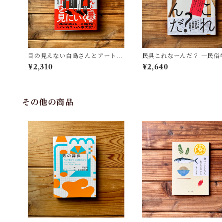
目の見えない白鳥さんとアートを
民具これなーんだ？ ―民俗
見にいく | 川内 有緒
者・宮本常一が美術大学に
¥2,310
¥2,640
民具コレクション | 加藤幸治
修), 武蔵野美術大学 美術館
書館(編)
その他の商品