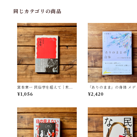
同じカテゴリの商品
宮本常一 民俗学を超えて｜木村
「ありのまま」の身体 メデ
哲也
が描く私の見た目 | 藤嶋 陽子
¥1,056
¥2,420