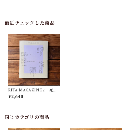
最近チェックした商品
RITA MAGAZINE２ 死者
とテクノロジー | 中島 岳志(編
¥2,640
集)
同じカテゴリの商品