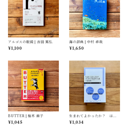
アルゴスの眼鏡 | 吉田 篤弘
海の辞典 | 中村 卓哉
¥1,100
¥1,650
BUTTER | 柚木 麻子
生まれてよかったか？ はじ
めての反出生主義 | 小島 和男
¥1,045
¥1,034