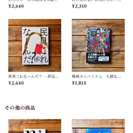
藤田 明
トを見にいく | 川内 有緒
¥2,640
¥2,310
民具これなーんだ？ ―民俗学
機械カニバリズム 人間なき
者・宮本常一が美術大学に遺
あとの人類学へ｜久保 明教
¥2,640
¥1,815
した民具コレクション | 加藤幸
治(監修), 武蔵野美術大学 美術
館・図書館(編)
その他の商品