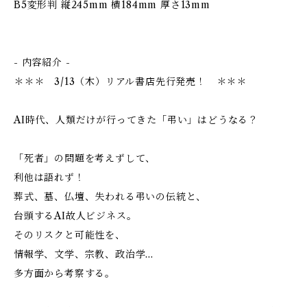
B5変形判 縦245mm 横184mm 厚さ13mm
- 内容紹介 -
＊＊＊ 3/13（木）リアル書店先行発売！ ＊＊＊
AI時代、人類だけが行ってきた「弔い」はどうなる？
「死者」の問題を考えずして、
利他は語れず！
葬式、墓、仏壇、失われる弔いの伝統と、
台頭するAI故人ビジネス。
そのリスクと可能性を、
情報学、文学、宗教、政治学…
多方面から考察する。