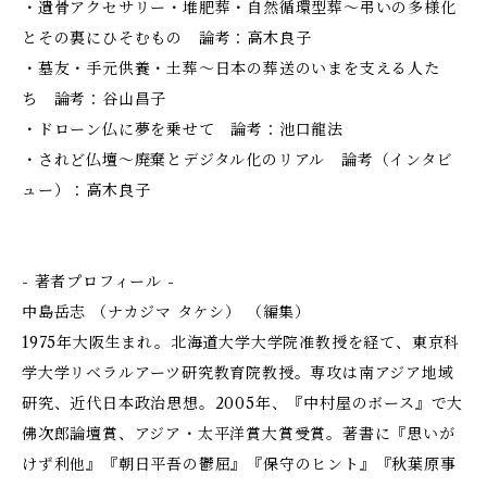
・遺骨アクセサリー・堆肥葬・自然循環型葬～弔いの多様化
とその裏にひそむもの 論考：高木良子
・墓友・手元供養・土葬～日本の葬送のいまを支える人た
ち 論考：谷山昌子
・ドローン仏に夢を乗せて 論考：池口龍法
・されど仏壇～廃棄とデジタル化のリアル 論考（インタビ
ュー）：高木良子
- 著者プロフィール -
中島岳志 （ナカジマ タケシ） （編集）
1975年大阪生まれ。北海道大学大学院准教授を経て、東京科
学大学リベラルアーツ研究教育院教授。専攻は南アジア地域
研究、近代日本政治思想。2005年、『中村屋のボース』で大
佛次郎論壇賞、アジア・太平洋賞大賞受賞。著書に『思いが
けず利他』『朝日平吾の鬱屈』『保守のヒント』『秋葉原事