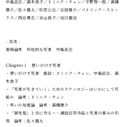
中島岳志／高木良子／ドミニク・チェン／平野啓一郎／高橋
康介／佐々風太／松尾公也／古田雄介／パトリック・ストー
クス／西出勇志／谷山昌子／池口龍法
- 目次 -
巻頭論考 利他的な死者 中島岳志
Chapter１ 思いがけず死者
・思いがけず死者 鼎談：ドミニク・チェン、中島岳志、高
木良子
・「死者が生きていく」ためのテクノロジーはいかにして可
能か 論考：ドミニク・チェン
・弔いの知覚論 論考：高橋康介
・「御先祖」と共に作る～―濱田庄司作品と死者の営みの引
用 論考：佐々風太