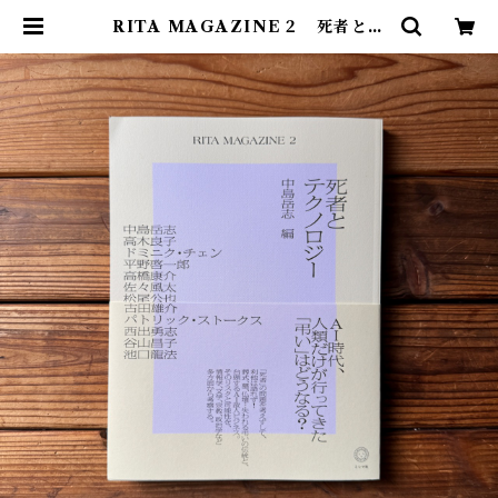
RITA MAGAZINE２ 死者とテ
クノロジー | 中島 岳志(編集) | 尾鷲
市九鬼町 漁村の本屋 トンガ坂文庫