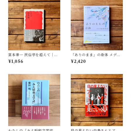
宮本常一 民俗学を超えて｜木
「ありのまま」の身体 メディ
村 哲也
アが描く私の見た目 | 藤嶋 陽
¥1,056
¥2,420
子(著)
わたしの「みえ昭和文学誌」 |
目の見えない白鳥さんとアー