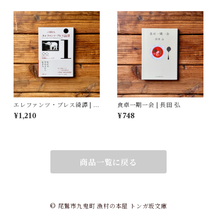
エレファンツ・ブレス綺譚 | 吉
食卓一期一会 | 長田 弘
田 篤弘
¥1,210
¥748
商品一覧に戻る
© 尾鷲市九鬼町 漁村の本屋 トンガ坂文庫