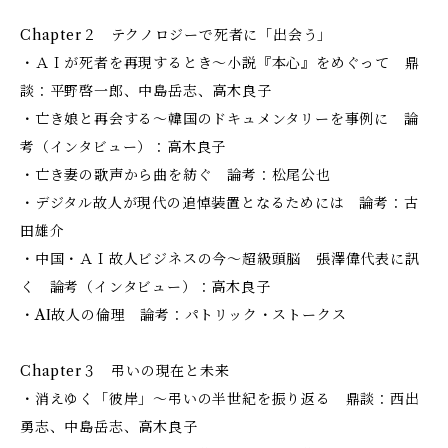
Chapter２ テクノロジーで死者に「出会う」
・ＡＩが死者を再現するとき～小説『本心』をめぐって 鼎
談：平野啓一郎、中島岳志、高木良子
・亡き娘と再会する～韓国のドキュメンタリーを事例に 論
考（インタビュー）：高木良子
・亡き妻の歌声から曲を紡ぐ 論考：松尾公也
・デジタル故人が現代の追悼装置となるためには 論考：古
田雄介
・中国・ＡＩ故人ビジネスの今～超級頭脳 張澤偉代表に訊
く 論考（インタビュー）：高木良子
・AI故人の倫理 論考：パトリック・ストークス
Chapter３ 弔いの現在と未来
・消えゆく「彼岸」～弔いの半世紀を振り返る 鼎談：西出
勇志、中島岳志、高木良子