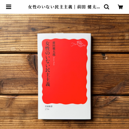
女性のいない民主主義 | 前田 健太郎
| 尾鷲市九鬼町 漁村の本屋 トンガ坂
文庫