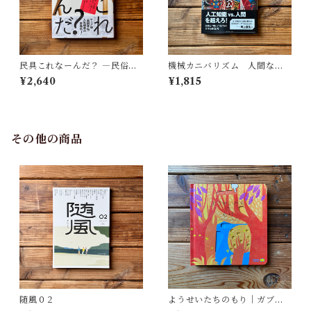
民具これなーんだ？ ―民俗学
機械カニバリズム 人間なき
者・宮本常一が美術大学に遺
あとの人類学へ｜久保 明教
¥2,640
¥1,815
した民具コレクション | 加藤幸
治(監修), 武蔵野美術大学 美術
館・図書館(編)
その他の商品
随風０２
ようせいたちのもり｜ガブリ
エーレ・クリーマ, さとう なな