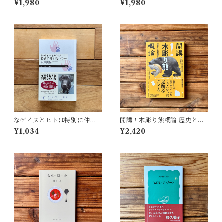
¥1,980
¥1,980
こ訳
なぜイヌとヒトは特別に仲が
開講！木彫り熊概論 歴史と文
良いのか | 永澤 美保
化を旅する | 北海道大学大学院
¥1,034
¥2,420
文学院文化多様性論講座博物
館学研究室（編）