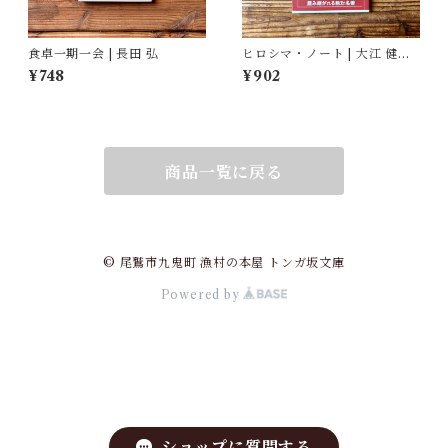
食卓一期一会 | 長田 弘
ヒロシマ・ノート | 大江 健三
郎
¥748
¥902
商品一覧に戻る
© 尾鷲市九鬼町 漁村の本屋 トンガ坂文庫
Powered by
ショップに質問する