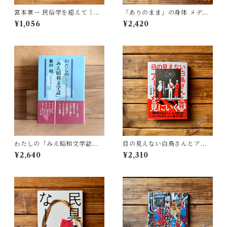
宮本常一 民俗学を超えて｜木
「ありのまま」の身体 メディ
村 哲也
アが描く私の見た目 | 藤嶋 陽
¥1,056
¥2,420
子(著)
わたしの「みえ昭和文学誌」 |
目の見えない白鳥さんとアー
藤田 明
トを見にいく | 川内 有緒
¥2,640
¥2,310