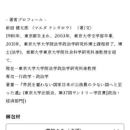
- 著者プロフィール -
前田 健太郎 （マエダ ケンタロウ） （著/文）
1980年，東京都生まれ．2003年，東京大学文学部卒業．
2011年，東京大学大学院法学政治学研究科博士課程修了，博
士(法学)．首都大学東京大学院社会科学研究科准教授を経
て，
現在―東京大学大学院法学政治学研究科准教授
専攻―行政学・政治学
著書―『市民を雇わない国家――日本が公務員の少ない国へと至
った道』(東京大学出版会，第37回サントリー学芸賞[政治・
経済部門])
梱包材