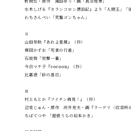
野間宏・原作 滝田ゆう・画「真空地帯」
水木しげる『カランコロン漂泊記』より「人間玉」「
わちさんぺい「荒鷲ゴンちゃん」
Ⅱ
山田参助『あれよ星屑』（抄）
楳図かずお「死者の行進」
石坂啓「突撃一番」
今日マチ子『cocoon』（抄）
比嘉慂「砂の落日」
Ⅲ
村上もとか『フイチン再見！』（抄）
辺見じゅん・原作 河井克夫・画『ラーゲリ〈収容所
ちばてつや 「屋根うらの絵本かき」