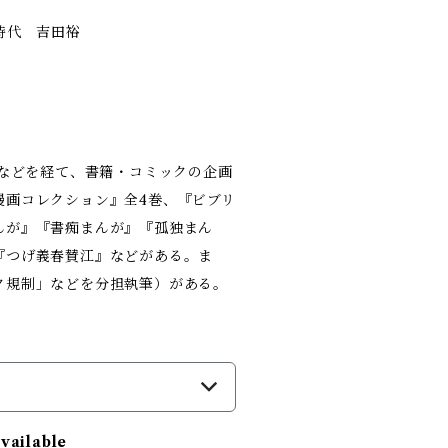
時代 吉田裕
者などを経て、書籍・コミックの企画
漫画コレクション』全4巻、『ビブリ
んが』『書痴まんが』『孤独まん
『つげ義春賛江』などがある。ま
ク規制」などを分担執筆）がある。
）
available