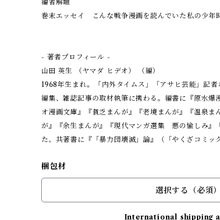
編者解題
巻末エッセイ こんな戦争漫画を読んでいた――私の少年
- 著者プロフィール -
山田 英生 （ヤマダ ヒデオ） （編）
1968年生まれ。「内外タイムス」「アサヒ芸能」記
編集、雑誌記事の取材執筆に携わる。編書に『原水爆
オ漫画文庫』『貧乏まんが』『老境まんが』『温泉ま
が』『余生まんが』『現代マンガ選集 悪の愉しみ』
た、共著書に『「暴力団壊滅」論』（「やくざコミッ
梱包材
選択する（必須
International shipping 