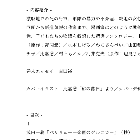
- 内容紹介 -
激戦地での死の行軍、軍隊の暴力や不条理、戦地の女
巨匠から新進気鋭の作家まで、漫画家はどのように戦
性、子どもたちの物語を収録した精選アンソロジー。
（原作：野間宏）／水木しげる／わちさんぺい／山田
チ子／比嘉慂／村上もとか／河井克夫（原作：辺見じ
巻末エッセイ 吉田裕
カバーイラスト 比嘉慂「砂の落日」より／カバーデ
- 目次 -
Ⅰ
武田一義『ペリリュー―楽園のゲルニカ―』（抄）