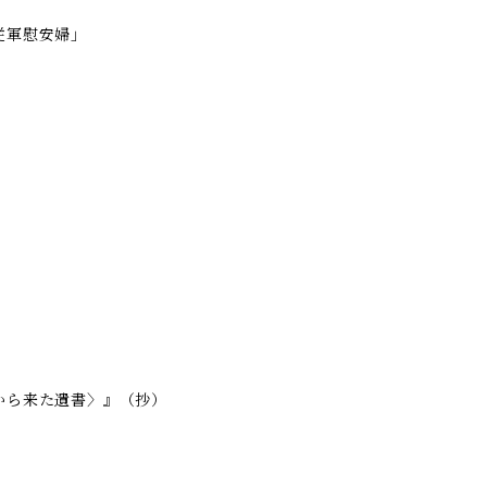
従軍慰安婦」
から来た遺書〉』（抄）