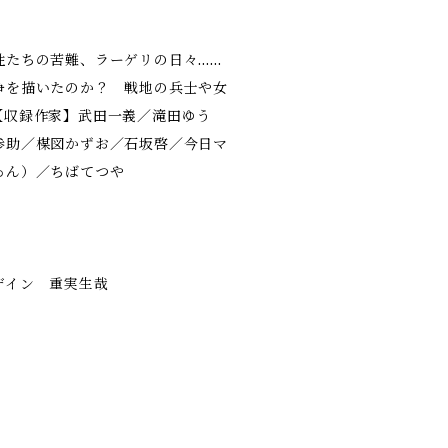
性たちの苦難、ラーゲリの日々……
争を描いたのか？ 戦地の兵士や女
【収録作家】武田一義／滝田ゆう
参助／楳図かずお／石坂啓／今日マ
ゅん）／ちばてつや
ザイン 重実生哉