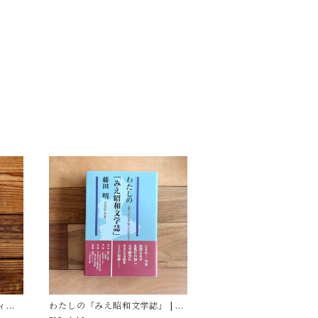
ィア
わたしの「みえ昭和文学誌」 | 藤
(著)
田 明