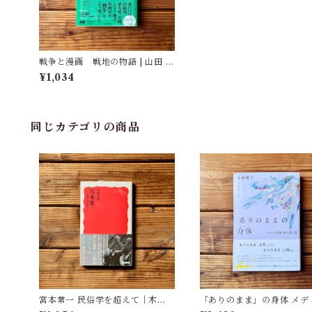
戦争と漫画 戦地の物語 | 山田 英
生
¥1,034
同じカテゴリの商品
宮本常一 民俗学を超えて｜木村
「ありのまま」の身体 メデ
哲也
が描く私の見た目 | 藤嶋 陽子