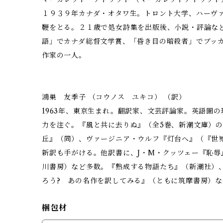
１９３９年カナダ・オタワ生。トロント大学、ハーヴ
鞭をとる。２１歳で処女詩集を出版後、小説・評論な
語」でカナダ総督文学賞、「昏き目の暗殺者」でブッ
作家の一人。
鴻巣 友季子 （コウノス ユキコ） （訳）
1963年、東京生まれ。翻訳家、文芸評論家。英語圏
力を注ぐ。『風と共に去りぬ』（全5巻、新潮文庫）
丘』（同）、ヴァージニア・ウルフ『灯台へ』（『世界
新訳も手がける。他訳書に、J・M・クッツェー『恥辱
川書房）など多数。『熟成する物語たち』（新潮社）
ろう? あの名作を訳してみる』（ともに筑摩書房）
梱包材