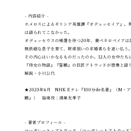
- 内容紹介 -
ホメロスによるギリシア英雄譚『オデュッセイア』。
は語られてこなかった。
オデュッセウスの帰還を待つ20年、妻ペネロペイアは
無鉄砲な息子を育て、財産狙いの求婚者らを追い払う
その内心はいかなるものだったのか。12人の女中たちは
『侍女の物語』『誓願』の巨匠アトウッドが想像と語
解説・小川公代
★2025年6月 NHK Eテレ『100分de名著』（M
願』） 指南役：鴻巣友季子
- 著者プロフィール -
マーガレット・アトウッド （マーガレットアトウッド