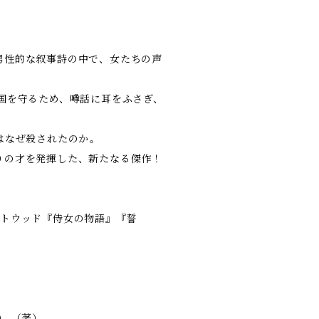
男性的な叙事詩の中で、女たちの声
国を守るため、噂話に耳をふさぎ、
。
なぜ殺されたのか――。
りの才を発揮した、新たなる傑作！
・アトウッド『侍女の物語』『誓
） （著）