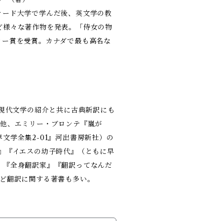
ァード大学で学んだ後、英文学の教
ど様々な著作物を発表。「侍女の物
カー賞を受賞。カナダで最も高名な
の現代文学の紹介と共に古典新訳にも
の他、エミリー・ブロンテ『嵐が
文学全集2-01』河出書房新社）の
』『イエスの幼子時代』（ともに早
、『全身翻訳家』『翻訳ってなんだ
など翻訳に関する著書も多い。