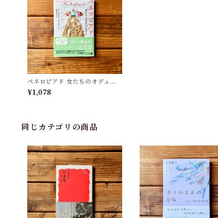
ペネロピアド 女たちのオデュッ
セイア | マーガレット・アトウッ
¥1,078
ド, 鴻巣 友季子(訳)
同じカテゴリの商品