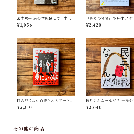
宮本常一 民俗学を超えて｜木村
「ありのまま」の身体 メデ
哲也
が描く私の見た目 | 藤嶋 陽子
¥1,056
¥2,420
目の見えない白鳥さんとアートを
民具これなーんだ？ ―民俗
見にいく | 川内 有緒
者・宮本常一が美術大学に
¥2,310
¥2,640
民具コレクション | 加藤幸治
修), 武蔵野美術大学 美術館
書館(編)
その他の商品