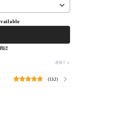
）
available
向け
通報する
(132)