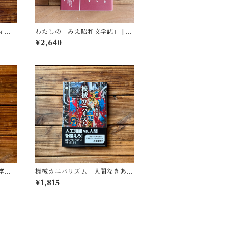
ィア
わたしの「みえ昭和文学誌」 | 藤
(著)
田 明
¥2,640
学
機械カニバリズム 人間なきあと
遺した
の人類学へ｜久保 明教
¥1,815
(監
・図