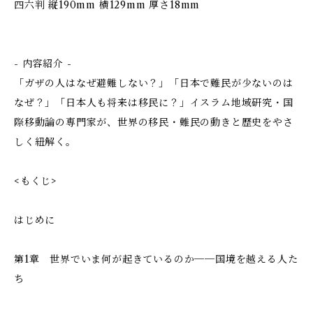
四六判 縦190mm 横129mm 厚さ18mm
- 内容紹介 -
「ガザの人はなぜ避難しない？」「日本で難民が少ないのは
なぜ？」「日本人も将来は移民に？」イスラム地域研究・国
際移動論の専門家が、世界の移民・難民の動きと歴史をやさ
しく紐解く。
<もくじ>
はじめに
第1章 世界でいま何が起きているのか──国境を越える人た
ち