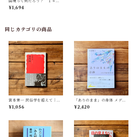
国境って何だろう？ １４歳
からの「移民」「難民」入門 |
¥1,694
内藤 正典
同じカテゴリの商品
宮本常一 民俗学を超えて｜木
「ありのまま」の身体 メディ
村 哲也
アが描く私の見た目 | 藤嶋 陽
¥1,056
¥2,420
子(著)