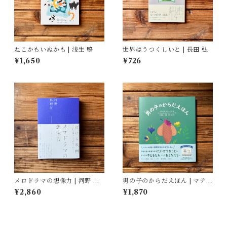
ねこかもいぬかも | 浅生 鴨
世界はうつくしいと | 長田 弘
¥1,650
¥726
メロドラマの想像力 | 河野 真
男の子のからだえほん | マティ
理江
ルド・ボディ(著/文 | イラス
¥2,860
¥1,870
ト), ティフェーヌ・ディユー
ムガール(著/文), 艮香織(監修),
河野彩(翻訳)