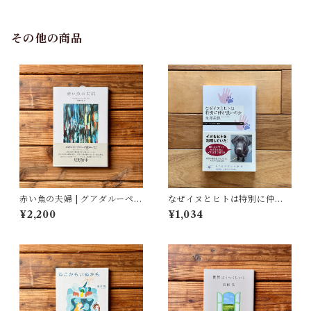
館・図書館(編)
その他の商品
赤い魚の夫婦 | グアダルーペ・
なぜイヌとヒトは特別に仲が
ネッテル, 宇野和美(訳)
良いのか | 永澤 美保
¥2,200
¥1,034