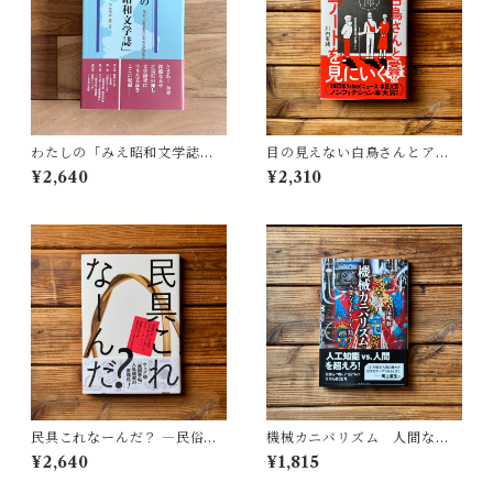
わたしの「みえ昭和文学誌」 |
目の見えない白鳥さんとアー
藤田 明
トを見にいく | 川内 有緒
¥2,640
¥2,310
民具これなーんだ？ ―民俗学
機械カニバリズム 人間なき
者・宮本常一が美術大学に遺
あとの人類学へ｜久保 明教
¥2,640
¥1,815
した民具コレクション | 加藤幸
治(監修), 武蔵野美術大学 美術