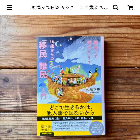
国境って何だろう？ １４歳からの
「移民」「難民」入門 | 内藤 正典 |
尾鷲市九鬼町 漁村の本屋 トンガ坂
文庫