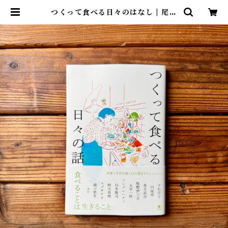
つくって食べる日々のはなし | 尾鷲
市九鬼町 漁村の本屋 トンガ坂文庫