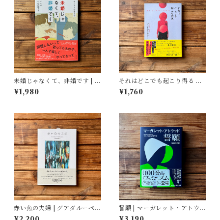
未婚じゃなくて、非婚です | ホ
それはどこでも起こり得る 壊
ンサムピギョル, すんみ(翻訳),
れゆく世界への抵抗 | ブレイデ
¥1,980
¥1,760
小山内園子(翻訳)
ィ みかこ
赤い魚の夫婦 | グアダルーペ・
誓願 | マーガレット・アトウッ
ネッテル, 宇野和美(訳)
ド, 鴻巣 友季子(翻訳)
¥2,200
¥3,190