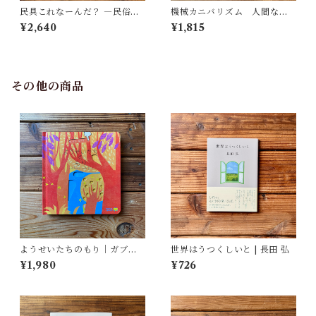
民具これなーんだ？ ―民俗学
機械カニバリズム 人間なき
者・宮本常一が美術大学に遺
あとの人類学へ｜久保 明教
¥2,640
¥1,815
した民具コレクション | 加藤幸
治(監修), 武蔵野美術大学 美術
館・図書館(編)
その他の商品
ようせいたちのもり｜ガブリ
世界はうつくしいと | 長田 弘
エーレ・クリーマ, さとう なな
¥1,980
¥726
こ訳