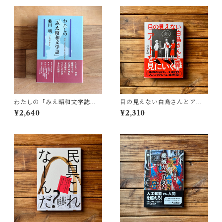
わたしの「みえ昭和文学誌」 |
目の見えない白鳥さんとアー
藤田 明
トを見にいく | 川内 有緒
¥2,640
¥2,310