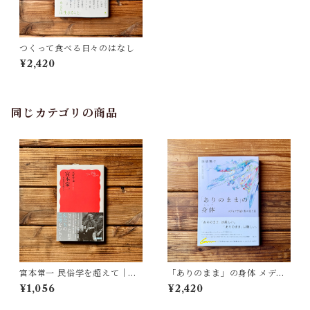
つくって食べる日々のはなし
¥2,420
同じカテゴリの商品
宮本常一 民俗学を超えて｜木
「ありのまま」の身体 メディ
村 哲也
アが描く私の見た目 | 藤嶋 陽
¥1,056
¥2,420
子(著)