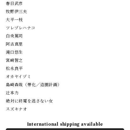
春日武彦
牧野伊三夫
大平一枝
ツレヅレハナコ
白央篤司
阿古真里
滝口悠生
宮崎智之
松永良平
オカヤイヅミ
島崎森哉（帯化／造園計画）
辻本力
絶対に終電を逃さない女
スズキナオ
International shipping available