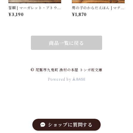
誓願 | マーガレット・アトウッ
男の子のからだえほん | マティ
ド, 鴻巣 友季子(翻訳)
ルド・ボディ(著/文 | イラス
¥3,190
¥1,870
ト), ティフェーヌ・ディユー
ムガール(著/文), 艮香織(監修),
河野彩(翻訳)
商品一覧に戻る
© 尾鷲市九鬼町 漁村の本屋 トンガ坂文庫
Powered by
ショップに質問する