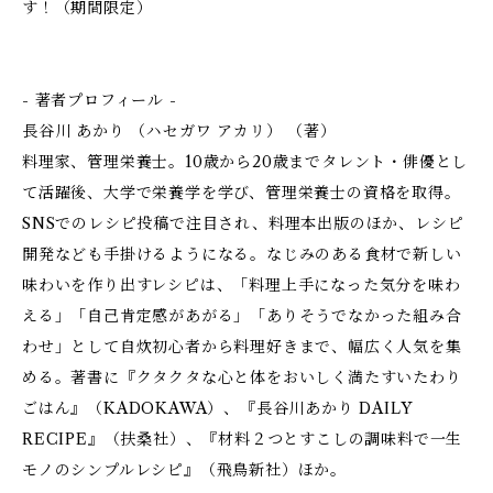
す！（期間限定）
- 著者プロフィール -
長谷川 あかり （ハセガワ アカリ） （著）
料理家、管理栄養士。10歳から20歳までタレント・俳優とし
て活躍後、大学で栄養学を学び、管理栄養士の資格を取得。
SNSでのレシピ投稿で注目され、料理本出版のほか、レシピ
開発なども手掛けるようになる。なじみのある食材で新しい
味わいを作り出すレシピは、「料理上手になった気分を味わ
える」「自己肯定感があがる」「ありそうでなかった組み合
わせ」として自炊初心者から料理好きまで、幅広く人気を集
める。著書に『クタクタな心と体をおいしく満たすいたわり
ごはん』（KADOKAWA）、『長谷川あかり DAILY
RECIPE』（扶桑社）、『材料２つとすこしの調味料で一生
モノのシンプルレシピ』（飛鳥新社）ほか。