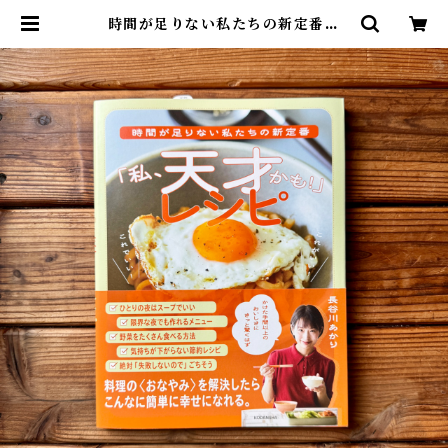
時間が足りない私たちの新定番
「私、天才かも！」レシピ | 長谷川
あかり | 尾鷲市九鬼町 漁村の本屋
トンガ坂文庫