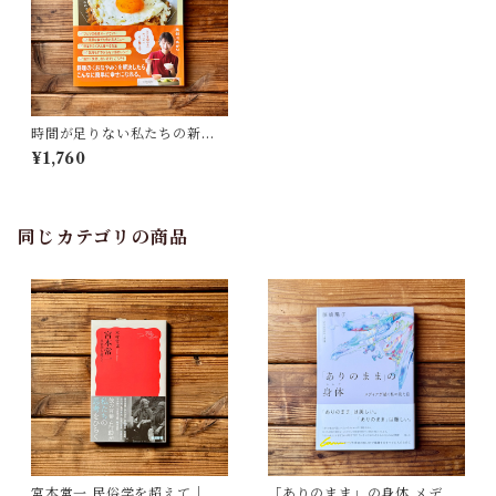
時間が足りない私たちの新定
番 「私、天才かも！」レシ
¥1,760
ピ | 長谷川 あかり
同じカテゴリの商品
宮本常一 民俗学を超えて｜木
「ありのまま」の身体 メディ