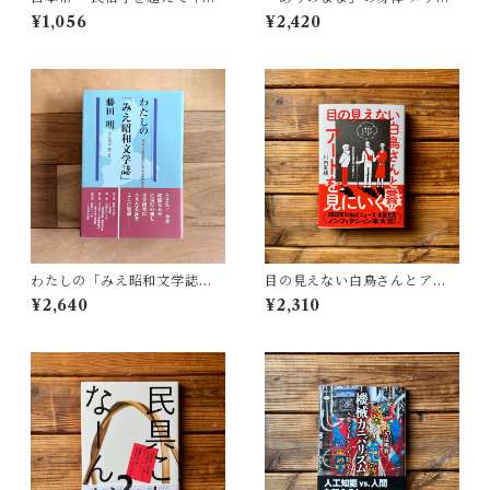
村 哲也
アが描く私の見た目 | 藤嶋 陽
¥1,056
¥2,420
子(著)
わたしの「みえ昭和文学誌」 |
目の見えない白鳥さんとアー
藤田 明
トを見にいく | 川内 有緒
¥2,640
¥2,310