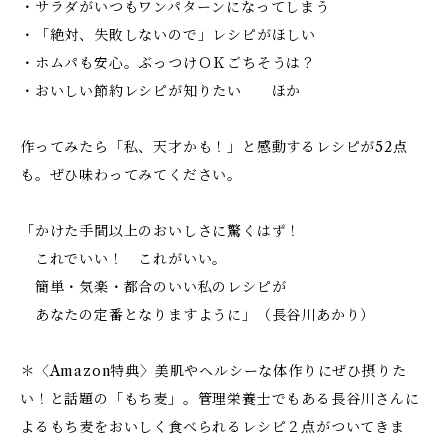
・サラダがいつもワンパターンになってしまう
・「絶対、失敗しないので」レシピがほしい
・ホムパも安心。ぶっつけＯＫごちそうは？
・おいしい節約レシピが知りたい ほか
作ってみたら「私、天才かも！」と感動するレシピが52点
も。ぜひ味わってみてください。
「かけた手間以上のおいしさに驚くはず！
これでいい！ これがいい。
簡単・気楽・都合のいい私のレシピが
あなたの定番となりますように」（長谷川あかり）
＊〈Amazon特典〉美肌やヘルシーな体作りにぜひ摂りた
い！と話題の「もち麦」。管理栄養士でもある長谷川さんに
よるもち麦をおいしく食べられるレシピ２点がついてきま