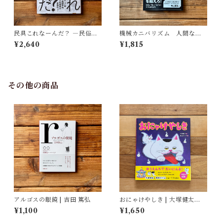
民具これなーんだ？ ―民俗学
機械カニバリズム 人間なき
者・宮本常一が美術大学に遺
あとの人類学へ｜久保 明教
¥2,640
¥1,815
した民具コレクション | 加藤幸
治(監修), 武蔵野美術大学 美術
館・図書館(編)
その他の商品
アルゴスの眼鏡 | 吉田 篤弘
おにゃけやしき | 大塚健太
(著), 柴田ケイコ(絵)
¥1,100
¥1,650