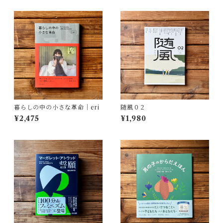
暮らしの中の小さな革命｜eri
随風０２
¥2,475
¥1,980