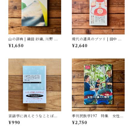
山の辞典 | 織田 紗織, 川野 恭
現代の道具のブツリ | 田中 幸,
子(著/文)
結城 千代子, 大塚 文香(絵)
¥1,650
¥2,640
言語学に消えそうなことばを
季刊民族学197 特集 女性と
守れるのか | 吉岡 乾
仕事の人類学：わたしたちが
¥990
¥2,750
働いて生きていくこと