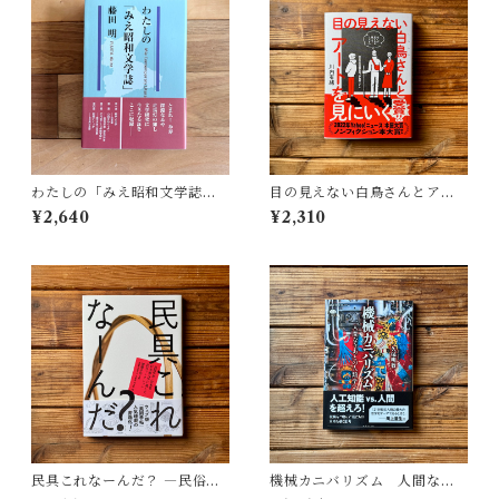
わたしの「みえ昭和文学誌」 |
目の見えない白鳥さんとアー
藤田 明
トを見にいく | 川内 有緒
¥2,640
¥2,310
民具これなーんだ？ ―民俗学
機械カニバリズム 人間なき
者・宮本常一が美術大学に遺
あとの人類学へ｜久保 明教