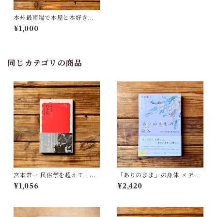
本州最南端で本屋と本好きが
集まって本のことを考えたら
¥1,000
紀伊半島 BOOK marche 202
4 → 2025
同じカテゴリの商品
宮本常一 民俗学を超えて｜木
「ありのまま」の身体 メディ
村 哲也
アが描く私の見た目 | 藤嶋 陽
¥1,056
¥2,420
子(著)