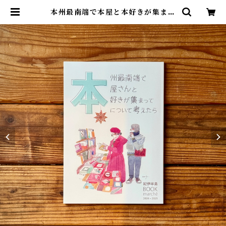
本州最南端で本屋と本好きが集まっ
て本のことを考えたら 紀伊半島 BO
OK marche 2024 → 2025 | 尾鷲
市九鬼町 漁村の本屋 トンガ坂文庫