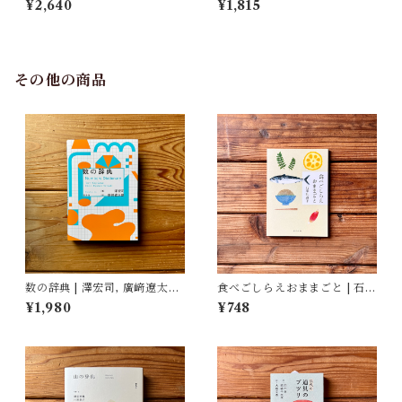
¥2,640
¥1,815
した民具コレクション | 加藤幸
治(監修), 武蔵野美術大学 美術
館・図書館(編)
その他の商品
数の辞典 | 澤宏司, 廣﨑遼太朗
食べごしらえおままごと | 石牟
(イラスト)
礼 道子
¥1,980
¥748