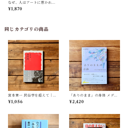
なぜ、人はアートに惹かれる
のか 知識人や富裕層がアート
¥1,870
を買う理由、美と所有の本質 |
髙橋 芳郎
同じカテゴリの商品
宮本常一 民俗学を超えて｜木
「ありのまま」の身体 メディ
村 哲也
アが描く私の見た目 | 藤嶋 陽
¥1,056
¥2,420
子(著)