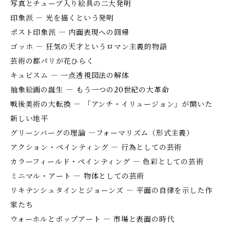
写真とチューブ入り絵具の二大発明
印象派 ― 光を描くという発明
ポスト印象派 ― 内面表現への回帰
ゴッホ ― 狂気の天才というロマン主義的物語
芸術の都パリが花ひらく
キュビスム ― 一点透視図法の解体
抽象絵画の誕生 ― もう一つの20世紀の大革命
戦後美術の大転換 ― 「アンチ・イリュージョン」が開いた
新しい地平
グリーンバーグの理論 ―フォーマリズム（形式主義）
アクション・ペインティング ― 行為としての芸術
カラーフィールド・ペインティング ― 色彩としての芸術
ミニマル・アート ― 物体としての芸術
リキテンシュタインとジョーンズ ― 平面の自律を示した作
家たち
ウォーホルとポップアート ― 市場と表面の時代