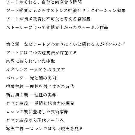
アートがくれる、自分と向き合う時間
アート鑑賞がもたらすストレス軽減とリラクゼーション効果
アートが情操教育に不可欠と考える富裕層
ストーリーによって価値が上がったウォーホル作品
第２章 なぜアートをわかりにくいと感じる人が多いのか？
アートには二つの鑑賞法が存在する
宗教に縛られていた中世
ルネサンス ―人間を取り戻す
バロック ―光と闇の美術
啓蒙主義 ―理性を信じすぎた時代
新古典主義 ―理性の美学
ロマン主義 ―感情と想像力の爆発
ロマン主義に登場した芸術家像
ロマン主義から現代アートへ
写実主義 ―ロマンではなく現実を見る