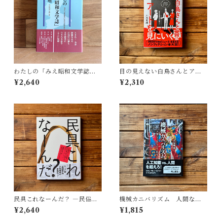
わたしの「みえ昭和文学誌」 |
目の見えない白鳥さんとアー
藤田 明
トを見にいく | 川内 有緒
¥2,640
¥2,310
民具これなーんだ？ ―民俗学
機械カニバリズム 人間なき
者・宮本常一が美術大学に遺
あとの人類学へ｜久保 明教
¥2,640
¥1,815
した民具コレクション | 加藤幸