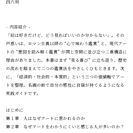
四六判
- 内容紹介 -
「絵は好きだけど、どう見ればいいのか分からない」。その
戸惑いは、ロマン主義以降の “心で味わう鑑賞” と、現代アー
トの “意図を読み解く鑑賞” が同じ空間に並び立つ二重構造に
理由がありました。本書はまず “見る喜び” に立ち返り、歴史
の流れを踏まえて二つの鑑賞法をやさしくひもときます。次
に、「経済的・社会的・本質的」という三つの価値軸でアー
トを整理。名画の前で自分の感性に自信が持てるようになる
実践ガイドです。
はじめに
第１章 人はなぜアートに惹かれるのか
第２章 なぜアートをわかりにくいと感じる人が多いのか？