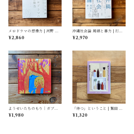
メロドラマの想像力 | 河野 真
沖縄社会論 周縁と暴力 | 打越
理江
正行, 石岡 丈昇(解説), 上原 健
¥2,860
¥2,970
太郎(解説), 上間 陽子(解説),
岸 政彦(解説)
ようせいたちのもり｜ガブリ
「待つ」ということ | 鷲田 清
エーレ・クリーマ, さとう なな
一
¥1,980
¥1,320
こ訳