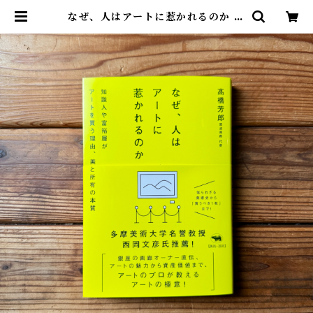
なぜ、人はアートに惹かれるのか 知
識人や富裕層がアートを買う理由、
美と所有の本質 | 髙橋 芳郎 | 尾鷲市
九鬼町 漁村の本屋 トンガ坂文庫