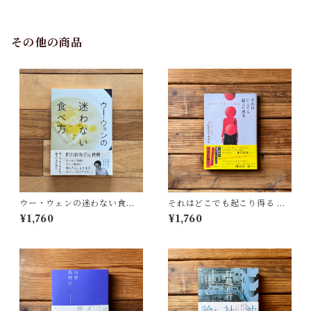
治(監修), 武蔵野美術大学 美術
館・図書館(編)
その他の商品
ウー・ウェンの迷わない食べ
それはどこでも起こり得る 壊
方 | ウー・ウェン
れゆく世界への抵抗 | ブレイデ
¥1,760
¥1,760
ィ みかこ