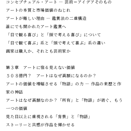
コンセプチュアル・アート ― 芸術＝アイデアそのもの
アートの本質と市場価値のねじれ
アートが難しい理由 ― 鑑賞法の二重構造
誰にでも開かれたアート鑑賞へ
「目で観る喜び」と「頭で考える喜び」について
「目で観て喜ぶ」系と「頭で考えて喜ぶ」系の違い
画家は職人か、それとも芸術家か
第３章 アートに宿る見えない価値
５０８億円？ アートはなぜ高額になるのか？
アートの価値を増幅させる「物語」の力 ― 作品の来歴と作
家の神話
アートはなぜ高額なのか？「所有」と「物語」が紡ぐ、もう
一つの価値
見た目以上に重視される「背景」と「物語」
ストーリーと共感が作品を輝かせる