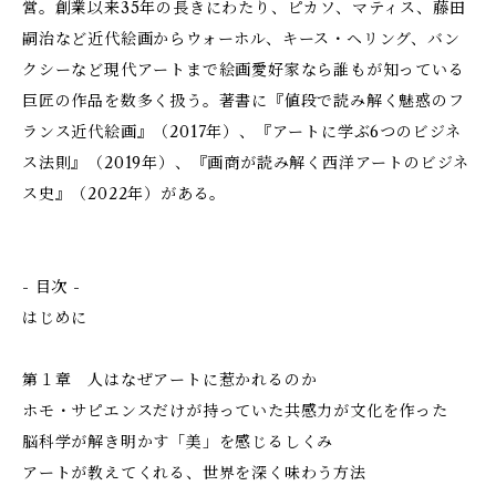
営。創業以来35年の長きにわたり、ピカソ、マティス、藤田
嗣治など近代絵画からウォーホル、キース・ヘリング、バン
クシーなど現代アートまで絵画愛好家なら誰もが知っている
巨匠の作品を数多く扱う。著書に『値段で読み解く魅惑のフ
ランス近代絵画』（2017年）、『アートに学ぶ6つのビジネ
ス法則』（2019年）、『画商が読み解く西洋アートのビジネ
ス史』（2022年）がある。
- 目次 -
はじめに
第１章 人はなぜアートに惹かれるのか
ホモ・サピエンスだけが持っていた共感力が文化を作った
脳科学が解き明かす「美」を感じるしくみ
アートが教えてくれる、世界を深く味わう方法