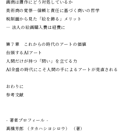
画商は贋作にどう対処しているか
美術商の覚悟―信頼と責任に基づく商いの哲学
税制面から見た「絵を飾る」メリット
― 法人の絵画購入費は経費に
第７章 これからの時代のアートの価値
台頭するAIアート
人間だけが持つ「問い」を立てる力
AI全盛の時代にこそ人間の手によるアートが見直される
おわりに
参考文献
- 著者プロフィール -
髙橋芳郎 （タカハシヨシロウ） （著）