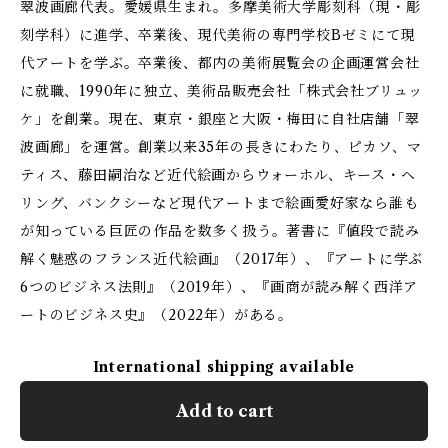
翠波画廊代表。愛媛県生まれ。多摩美術大学彫刻科（現・彫
刻学科）に進学、卒業後、現代美術の専門学校Bゼミにて現
代アートを学ぶ。卒業後、都内の美術展覧会の企画運営会社
に就職、1990年に独立、美術品販売会社「株式会社ブリュッ
ケ」を創業。現在、東京・銀座と大阪・梅田に自社店舗「翠
波画廊」を運営。創業以来35年の長きにわたり、ピカソ、マ
ティス、藤田嗣治など近代絵画からウォーホル、キース・ヘ
リング、バンクシーなど現代アートまで絵画愛好家なら誰も
が知っている巨匠の作品を数多く扱う。著書に『値段で読み
解く魅惑のフランス近代絵画』（2017年）、『アートに学ぶ
6つのビジネス法則』（2019年）、『画商が読み解く西洋ア
ートのビジネス史』（2022年）がある。
International shipping available
Add to cart