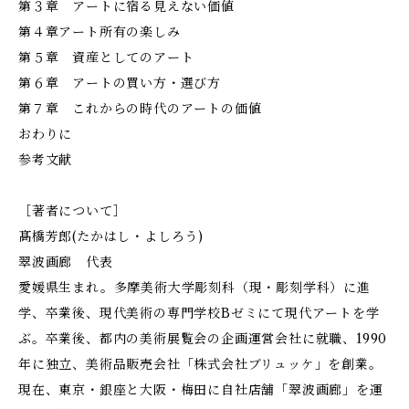
第３章 アートに宿る見えない価値
第４章アート所有の楽しみ
第５章 資産としてのアート
第６章 アートの買い方・選び方
第７章 これからの時代のアートの価値
おわりに
参考文献
［著者について］
髙橋芳郎(たかはし・よしろう)
翠波画廊 代表
愛媛県生まれ。多摩美術大学彫刻科（現・彫刻学科）に進
学、卒業後、現代美術の専門学校Bゼミにて現代アートを学
ぶ。卒業後、都内の美術展覧会の企画運営会社に就職、1990
年に独立、美術品販売会社「株式会社ブリュッケ」を創業。
現在、東京・銀座と大阪・梅田に自社店舗「翠波画廊」を運