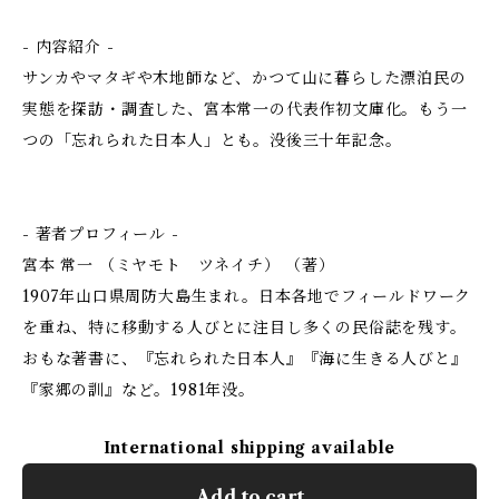
- 内容紹介 -
サンカやマタギや木地師など、かつて山に暮らした漂泊民の
実態を探訪・調査した、宮本常一の代表作初文庫化。もう一
つの「忘れられた日本人」とも。没後三十年記念。
- 著者プロフィール -
宮本 常一 （ミヤモト ツネイチ） （著）
1907年山口県周防大島生まれ。日本各地でフィールドワーク
を重ね、特に移動する人びとに注目し多くの民俗誌を残す。
おもな著書に、『忘れられた日本人』『海に生きる人びと』
『家郷の訓』など。1981年没。
International shipping available
Add to cart