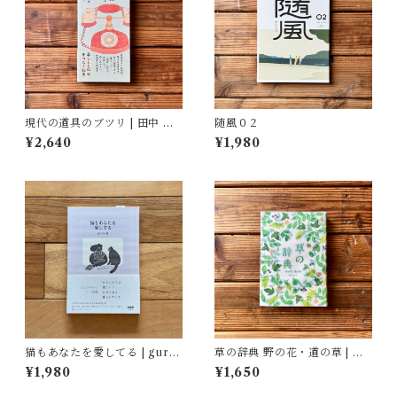
現代の道具のブツリ | 田中 幸,
随風０２
結城 千代子, 大塚 文香(絵)
¥2,640
¥1,980
猫もあなたを愛してる | gurur
草の辞典 野の花・道の草 | 森
i (編)
乃おと, ささきみえこ（イラス
¥1,980
¥1,650
ト）