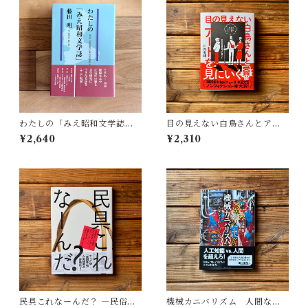
わたしの「みえ昭和文学誌」 |
目の見えない白鳥さんとアー
藤田 明
トを見にいく | 川内 有緒
¥2,640
¥2,310
民具これなーんだ？ ―民俗学
機械カニバリズム 人間なき