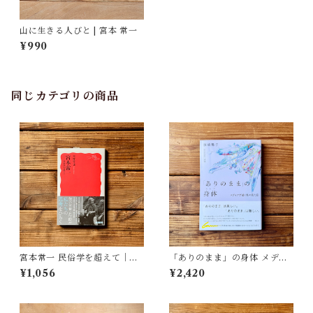
山に生きる人びと | 宮本 常一
¥990
同じカテゴリの商品
宮本常一 民俗学を超えて｜木
「ありのまま」の身体 メディ
村 哲也
アが描く私の見た目 | 藤嶋 陽
¥1,056
¥2,420
子(著)