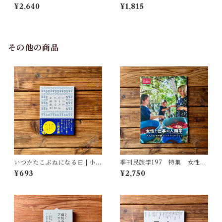
者・宮本常一が美術大学に遺
あとの人類学へ｜久保 明教
¥2,640
¥1,815
した民具コレクション | 加藤幸
治(監修), 武蔵野美術大学 美術
館・図書館(編)
その他の商品
いつかたこぶねになる日 | 小津
季刊民族学197 特集 女性と
夜景
仕事の人類学：わたしたちが
¥693
¥2,750
働いて生きていくこと