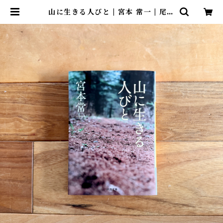
山に生きる人びと | 宮本 常一 | 尾鷲
市九鬼町 漁村の本屋 トンガ坂文庫