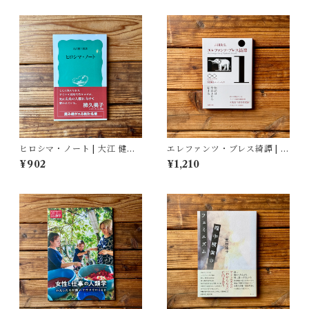
ヒロシマ・ノート | 大江 健三
エレファンツ・ブレス綺譚 | 吉
郎
田 篤弘
¥902
¥1,210