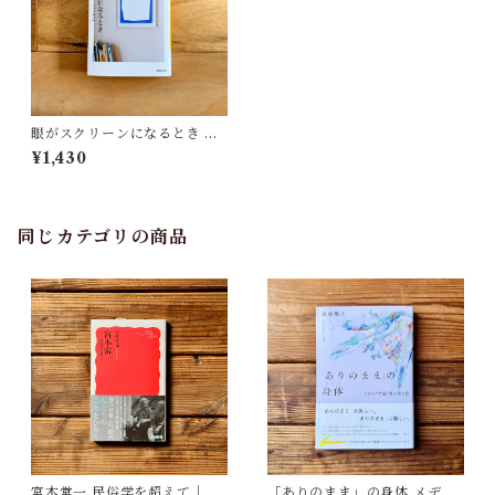
眼がスクリーンになるとき ゼ
ロから読むドゥルーズ『シネ
¥1,430
マ』 | 福尾 匠
同じカテゴリの商品
宮本常一 民俗学を超えて｜木
「ありのまま」の身体 メディ