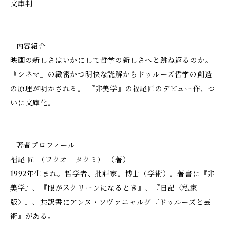
文庫判
- 内容紹介 -
映画の新しさはいかにして哲学の新しさへと跳ね返るのか。
『シネマ』の緻密かつ明快な読解からドゥルーズ哲学の創造
の原理が明かされる。 『非美学』の福尾匠のデビュー作、つ
いに文庫化。
- 著者プロフィール -
福尾 匠 （フクオ タクミ） （著）
1992年生まれ。哲学者、批評家。博士（学術）。著書に『非
美学』、『眼がスクリーンになるとき』、『日記〈私家
版〉』、共訳書にアンヌ・ソヴァニャルグ『ドゥルーズと芸
術』がある。