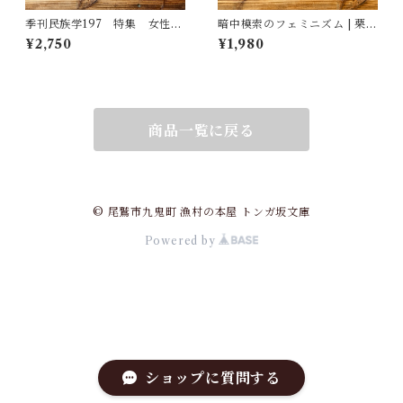
季刊民族学197 特集 女性と
暗中模索のフェミニズム | 栗田
仕事の人類学：わたしたちが
隆子
¥2,750
¥1,980
働いて生きていくこと
商品一覧に戻る
© 尾鷲市九鬼町 漁村の本屋 トンガ坂文庫
Powered by
ショップに質問する