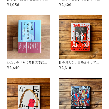
村 哲也
アが描く私の見た目 | 藤嶋 陽
¥1,056
¥2,420
子(著)
わたしの「みえ昭和文学誌」 |
目の見えない白鳥さんとアー
藤田 明
トを見にいく | 川内 有緒
¥2,640
¥2,310