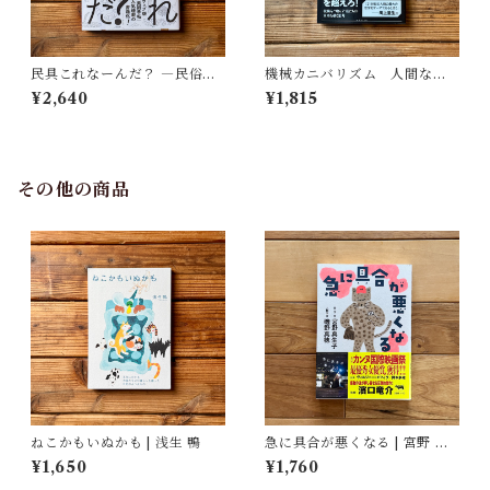
民具これなーんだ？ ―民俗学
機械カニバリズム 人間なき
者・宮本常一が美術大学に遺
あとの人類学へ｜久保 明教
¥2,640
¥1,815
した民具コレクション | 加藤幸
治(監修), 武蔵野美術大学 美術
館・図書館(編)
その他の商品
ねこかもいぬかも | 浅生 鴨
急に具合が悪くなる | 宮野 真
生子, 磯野 真穂
¥1,650
¥1,760