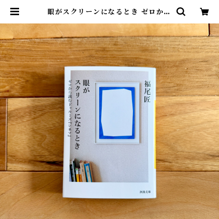
眼がスクリーンになるとき ゼロから
読むドゥルーズ『シネマ』 | 福尾 匠
| 尾鷲市九鬼町 漁村の本屋 トンガ坂
文庫