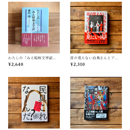
わたしの「みえ昭和文学誌」 |
目の見えない白鳥さんとアー
藤田 明
トを見にいく | 川内 有緒
¥2,640
¥2,310