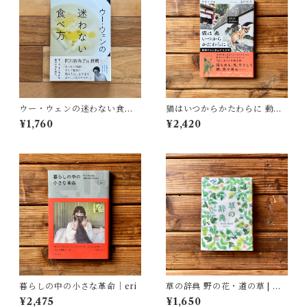
ウー・ウェンの迷わない食べ
猫はいつからかたわらに 動物
方 | ウー・ウェン
たちと歩んだ１万年 | 太田 匡
¥1,760
¥2,420
彦
暮らしの中の小さな革命｜eri
草の辞典 野の花・道の草 | 森
乃おと, ささきみえこ（イラス
¥2,475
¥1,650
ト）