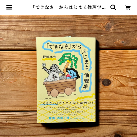
「できなさ」からはじまる倫理学｜
野崎 泰伸 | 尾鷲市九鬼町 漁村の本
屋 トンガ坂文庫