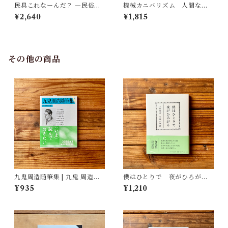
民具これなーんだ？ ―民俗学
機械カニバリズム 人間なき
者・宮本常一が美術大学に遺
あとの人類学へ｜久保 明教
¥2,640
¥1,815
した民具コレクション | 加藤幸
治(監修), 武蔵野美術大学 美術
館・図書館(編)
その他の商品
九鬼周造随筆集 | 九鬼 周造
僕はひとりで 夜がひろがる
(著), 菅野 昭正(編)
立原道造 全詩＋物語｜立原
¥935
¥1,210
道造, 杉田 淳子(編)