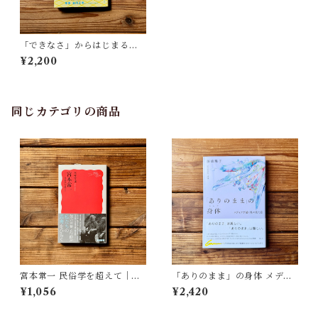
「できなさ」からはじまる倫
理学｜野崎 泰伸
¥2,200
同じカテゴリの商品
宮本常一 民俗学を超えて｜木
「ありのまま」の身体 メディ
村 哲也
アが描く私の見た目 | 藤嶋 陽
¥1,056
¥2,420
子(著)