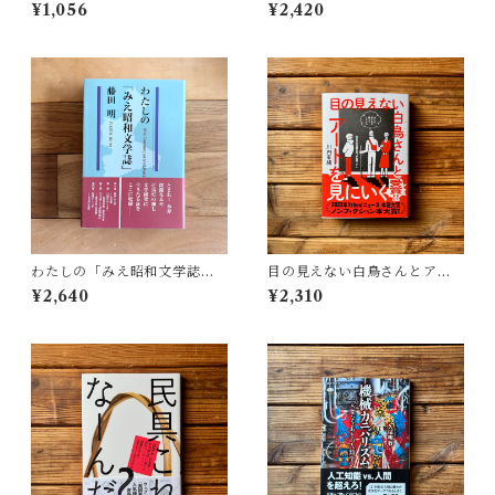
村 哲也
アが描く私の見た目 | 藤嶋 陽
¥1,056
¥2,420
子(著)
わたしの「みえ昭和文学誌」 |
目の見えない白鳥さんとアー
藤田 明
トを見にいく | 川内 有緒
¥2,640
¥2,310