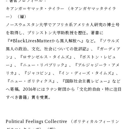
- 著者プロフィール -
キアンガ＝ヤマッタ・テイラー （キアンガヤマッタテイラ
ー） （編）
ノースウェスタン大学でアフリカ系アメリカ人研究の博士号
を取得し、プリンストン大学助教授を歴任。著書に
『#BlackLivesMatterから黒人解放へ』など。『ソウルズ――
黒人の政治、文化、社会についての批評誌』、『ガーディア
ン』、『ロサンゼルス・タイムズ』、『ボストン・レビュ
ー』、『ニュー・リパブリック』、『アルジャジーラ・アメ
リカ』、『ジャコビン』、『イン・ディーズ・タイムズ』、
『ニュー・ポリティクス』、『国際社会主義レビュー』など
へ寄稿。2016年にはラナン財団から「文化的自由・特に注目
すべき書籍」賞を受賞。
Political Feelings Collective （ポリティカルフィーリン