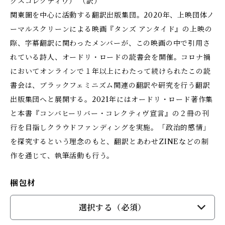
グスコレクティヴ） （訳）
関東圏を中心に活動する翻訳出版集団。2020年、上映団体ノ
ーマルスクリーンによる映画『タンズ アンタイド』の上映の
際、字幕翻訳に関わったメンバーが、この映画の中で引用さ
れている詩人、オードリ・ロードの読書会を開催。コロナ禍
においてオンラインで１年以上にわたって続けられたこの読
書会は、ブラックフェミニズム関連の翻訳や研究を行う翻訳
出版集団へと展開する。2021年にはオードリ・ロード著作集
と本書『コンバヒーリバー・コレクティヴ宣言』の２冊の刊
行を目指しクラウドファンディングを実施。「政治的感情」
を探究するという理念のもと、翻訳とあわせZINEなどの制
作を通じて、執筆活動も行う。
梱包材
選択する（必須）