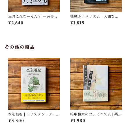
民具これなーんだ？ ―民俗学
機械カニバリズム 人間なき
者・宮本常一が美術大学に遺
あとの人類学へ｜久保 明教
¥2,640
¥1,815
した民具コレクション | 加藤幸
治(監修), 武蔵野美術大学 美術
館・図書館(編)
その他の商品
木を読む | トリスタン・グーリ
暗中模索のフェミニズム | 栗田
ー
隆子
¥3,300
¥1,980