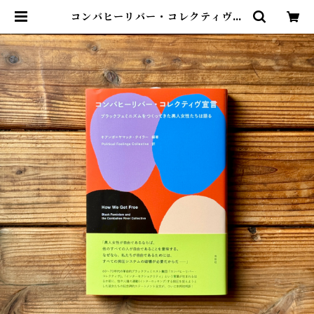
コンバヒーリバー・コレクティヴ宣
言｜キアンガ＝ヤマッタ・テイラー
(編), Political Feelings Colle
ctive(訳) | 尾鷲市九鬼町 漁村の本
屋 トンガ坂文庫