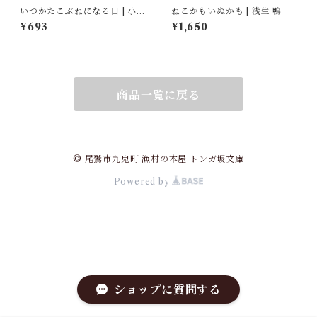
いつかたこぶねになる日 | 小津
ねこかもいぬかも | 浅生 鴨
夜景
¥693
¥1,650
商品一覧に戻る
© 尾鷲市九鬼町 漁村の本屋 トンガ坂文庫
Powered by
ショップに質問する