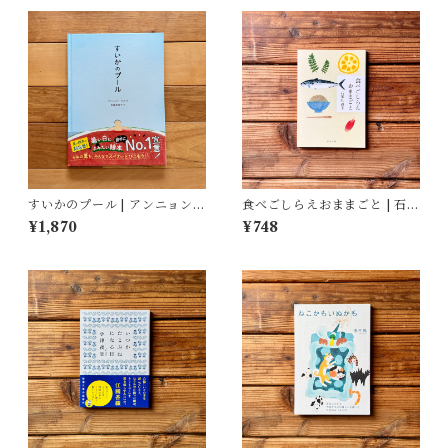
すいかのプール | アンニョン・
食べごしらえおままごと | 石牟
タル, 斎藤 真理子(訳)
礼 道子
¥1,870
¥748