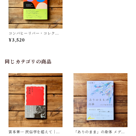
コンバヒーリバー・コレクテ
ィヴ宣言｜キアンガ＝ヤマッ
¥3,520
タ・テイラー(編), Political F
eelings Collective(訳)
同じカテゴリの商品
宮本常一 民俗学を超えて｜木
「ありのまま」の身体 メディ