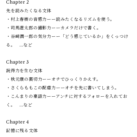
Chapter 2
先を読みたくなる文体
・村上春樹の音感力ーー読みたくなるリズムを使う。
・司馬遼太郎の撮影力ーーカメラだけで書く。
・谷崎潤一郎の気分力ーー「どう感じているか」をくっつけ
る。 …など
Chapter 3
説得力を生む文体
・秋元康の裏切力ーーオチでひっくりかえす。
・さくらももこの配慮力ーーオチを先に書いてしまう。
・こんまりの豪語力ーーアンチに対するフォローを入れてお
く。 …など
Chapter 4
記憶に残る文体