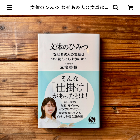
文体のひみつ なぜあの人の文章はつ
い読んでしまうのか？｜三宅 香帆 |
尾鷲市九鬼町 漁村の本屋 トンガ坂
文庫