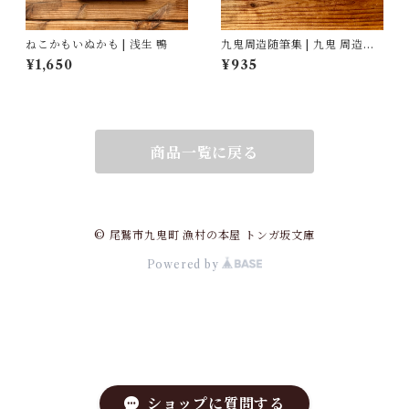
ねこかもいぬかも | 浅生 鴨
九鬼周造随筆集 | 九鬼 周造
(著), 菅野 昭正(編)
¥1,650
¥935
商品一覧に戻る
© 尾鷲市九鬼町 漁村の本屋 トンガ坂文庫
Powered by
ショップに質問する