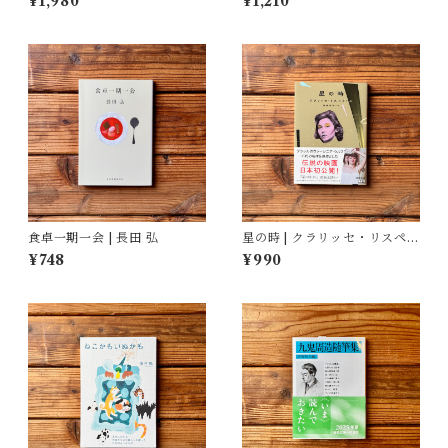
¥1,980
¥1,210
食卓一期一会 | 長田 弘
星の時 | クラリッセ・リスペク
トル, 福嶋 伸洋(訳)
¥748
¥990