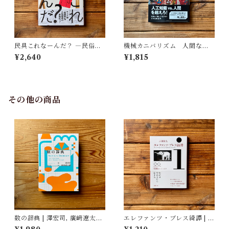
民具これなーんだ？ ―民俗学
機械カニバリズム 人間なき
者・宮本常一が美術大学に遺
あとの人類学へ｜久保 明教
¥2,640
¥1,815
した民具コレクション | 加藤幸
治(監修), 武蔵野美術大学 美術
館・図書館(編)
その他の商品
数の辞典 | 澤宏司, 廣﨑遼太朗
エレファンツ・ブレス綺譚 | 吉
(イラスト)
田 篤弘