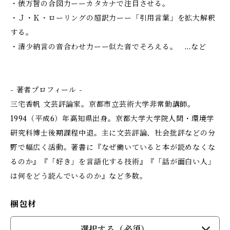
・俵万智の合図力ーーカタカナで注目させる。
・Ｊ・Ｋ・ローリングの超訳力ーー「引用言葉」を拡大解釈
する。
・清少納言の音合わせ力ーー似た音でそろえる。 …など
- 著者プロフィール -
三宅香帆 文芸評論家。京都市立芸術大学非常勤講師。
1994（平成6）年高知県出身。京都大学大学院人間・環境学
研究科博士後期課程中退。主に文芸評論、社会批評などの分
野で幅広く活動。著書に『なぜ働いていると本が読めなくな
るのか』『「好き」を言語化する技術』『「話が面白い人」
は何をどう読んでいるのか』など多数。
梱包材
選択する（必須）