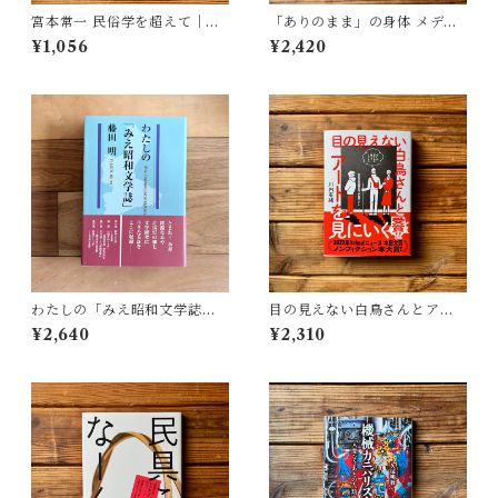
宮本常一 民俗学を超えて｜木
「ありのまま」の身体 メディ
村 哲也
アが描く私の見た目 | 藤嶋 陽
¥1,056
¥2,420
子(著)
わたしの「みえ昭和文学誌」 |
目の見えない白鳥さんとアー
藤田 明
トを見にいく | 川内 有緒
¥2,640
¥2,310