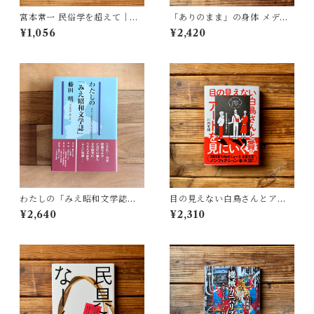
宮本常一 民俗学を超えて｜木
「ありのまま」の身体 メディ
村 哲也
アが描く私の見た目 | 藤嶋 陽
¥1,056
¥2,420
子(著)
わたしの「みえ昭和文学誌」 |
目の見えない白鳥さんとアー
藤田 明
トを見にいく | 川内 有緒
¥2,640
¥2,310