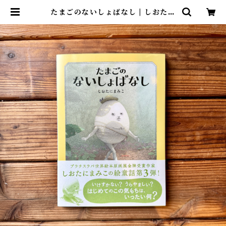
たまごのないしょばなし | しおたに
まみこ | 尾鷲市九鬼町 漁村の本屋
トンガ坂文庫