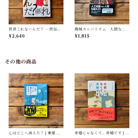
民具これなーんだ？ ―民俗学
機械カニバリズム 人間なき
者・宮本常一が美術大学に遺
あとの人類学へ｜久保 明教
¥2,640
¥1,815
した民具コレクション | 加藤幸
治(監修), 武蔵野美術大学 美術
館・図書館(編)
その他の商品
心はどこへ消えた？ | 東畑 開
未婚じゃなくて、非婚です | ホ
人
ンサムピギョル, すんみ(翻訳),