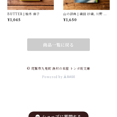
BUTTER | 柚木 麻子
山の辞典 | 織田 紗織, 川野 恭
子(著/文)
¥1,045
¥1,650
商品一覧に戻る
© 尾鷲市九鬼町 漁村の本屋 トンガ坂文庫
Powered by
ショップに質問する