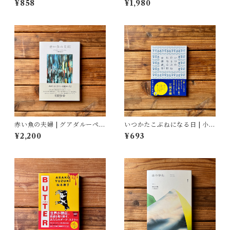
¥858
¥1,980
小山内園子(翻訳)
赤い魚の夫婦 | グアダルーペ・
いつかたこぶねになる日 | 小津
ネッテル, 宇野和美(訳)
夜景
¥2,200
¥693