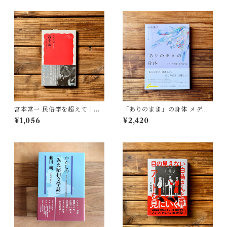
宮本常一 民俗学を超えて｜木
「ありのまま」の身体 メディ
村 哲也
アが描く私の見た目 | 藤嶋 陽
¥1,056
¥2,420
子(著)