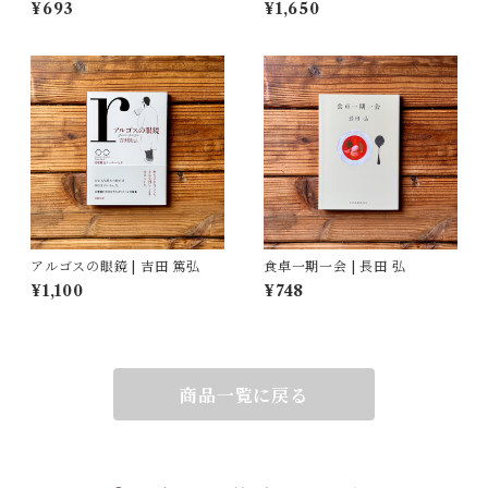
夜景
¥693
¥1,650
アルゴスの眼鏡 | 吉田 篤弘
食卓一期一会 | 長田 弘
¥1,100
¥748
商品一覧に戻る