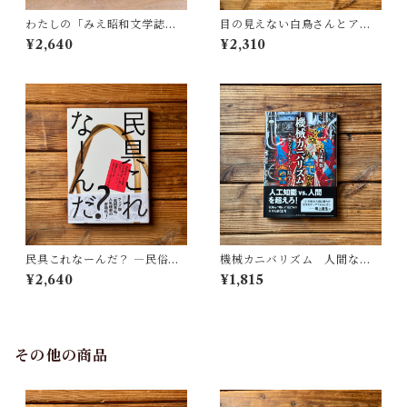
わたしの「みえ昭和文学誌」 |
目の見えない白鳥さんとアー
藤田 明
トを見にいく | 川内 有緒
¥2,640
¥2,310
民具これなーんだ？ ―民俗学
機械カニバリズム 人間なき
者・宮本常一が美術大学に遺
あとの人類学へ｜久保 明教
¥2,640
¥1,815
した民具コレクション | 加藤幸
治(監修), 武蔵野美術大学 美術
館・図書館(編)
その他の商品