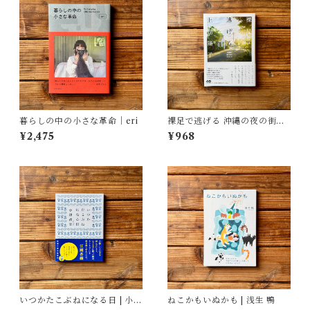
暮らしの中の小さな革命｜eri
裸足で逃げる 沖縄の夜の街の
少女たち | 上間 陽子
¥2,475
¥968
いつかたこぶねになる日 | 小津
ねこかもいぬかも | 浅生 鴨