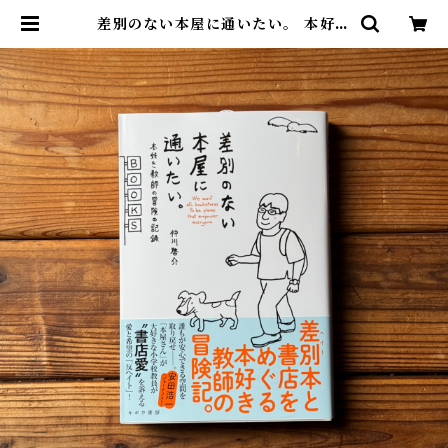
差別のない本屋に通いたい。 本好き
教師の冒険の記録 | 仲川 啓介 | 尾鷲
市九鬼町 漁村の本屋 トンガ坂文庫