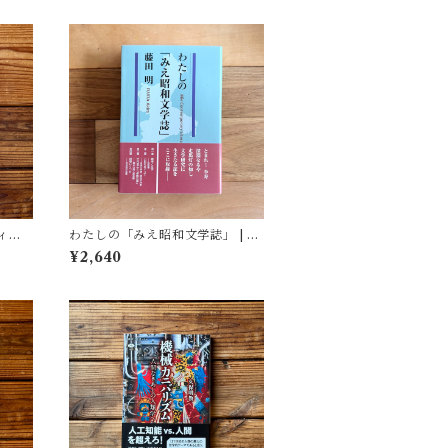
ィア
わたしの「みえ昭和文学誌」 | 藤
(著)
田 明
¥2,640