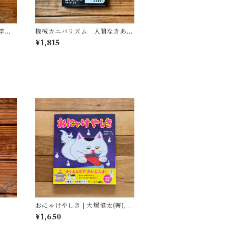
学
機械カニバリズム 人間なきあと
遺した
の人類学へ｜久保 明教
¥1,815
(監
・図
おにゃけやしき | 大塚健太(著),
柴田ケイコ(絵)
¥1,650