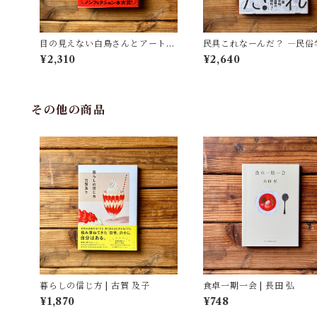
目の見えない白鳥さんとアートを
民具これなーんだ？ ―民俗
見にいく | 川内 有緒
者・宮本常一が美術大学に
¥2,310
¥2,640
民具コレクション | 加藤幸治
修), 武蔵野美術大学 美術館
書館(編)
その他の商品
暮らしの信じ方 | 古賀 及子
食卓一期一会 | 長田 弘
¥1,870
¥748