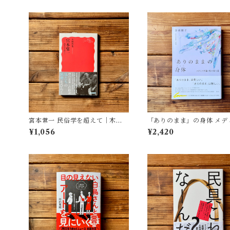
宮本常一 民俗学を超えて｜木村
「ありのまま」の身体 メデ
哲也
が描く私の見た目 | 藤嶋 陽子
¥1,056
¥2,420