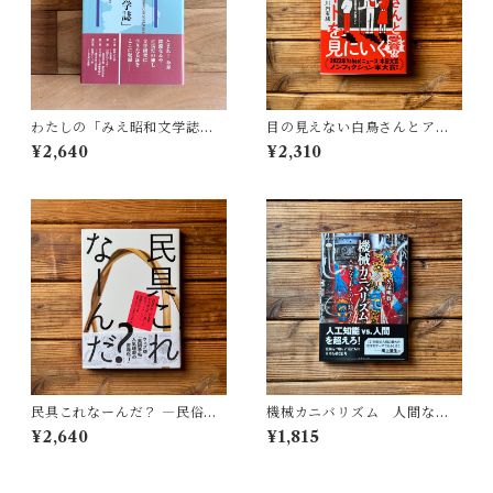
わたしの「みえ昭和文学誌」 |
目の見えない白鳥さんとアー
藤田 明
トを見にいく | 川内 有緒
¥2,640
¥2,310
民具これなーんだ？ ―民俗学
機械カニバリズム 人間なき
者・宮本常一が美術大学に遺
あとの人類学へ｜久保 明教
¥2,640
¥1,815
した民具コレクション | 加藤幸
治(監修), 武蔵野美術大学 美術
館・図書館(編)