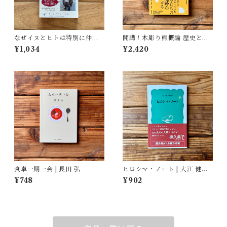
なぜイヌとヒトは特別に仲が
開講！木彫り熊概論 歴史と文
良いのか | 永澤 美保
化を旅する | 北海道大学大学院
¥1,034
¥2,420
文学院文化多様性論講座博物
館学研究室（編）
食卓一期一会 | 長田 弘
ヒロシマ・ノート | 大江 健三
郎
¥748
¥902