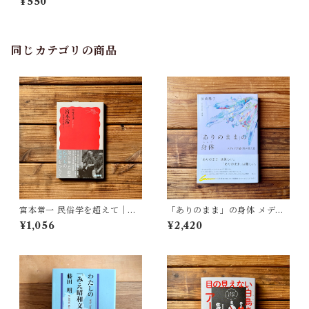
¥550
同じカテゴリの商品
宮本常一 民俗学を超えて｜木
「ありのまま」の身体 メディ
村 哲也
アが描く私の見た目 | 藤嶋 陽
¥1,056
¥2,420
子(著)