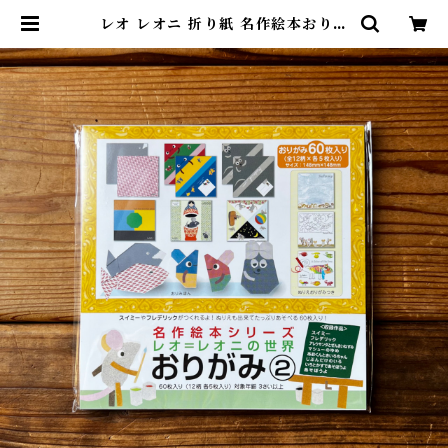
レオ レオニ 折り紙 名作絵本おりが
み | 尾鷲市九鬼町 漁村の本屋 トン
ガ坂文庫