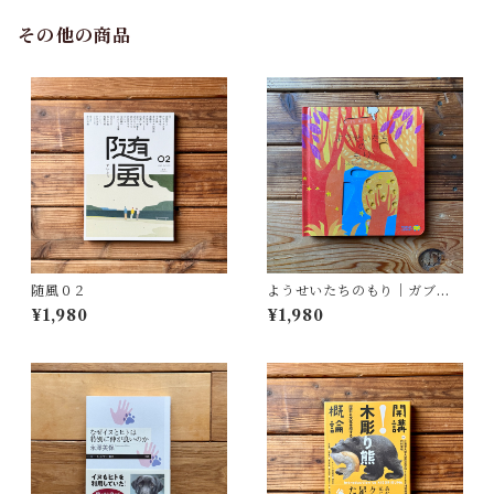
その他の商品
随風０２
ようせいたちのもり｜ガブリ
エーレ・クリーマ, さとう なな
¥1,980
¥1,980
こ訳