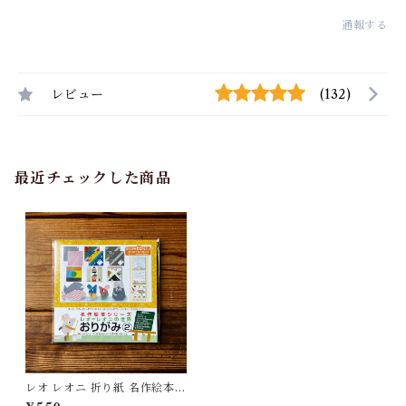
通報する
レビュー
(132)
最近チェックした商品
レオ レオニ 折り紙 名作絵本お
りがみ