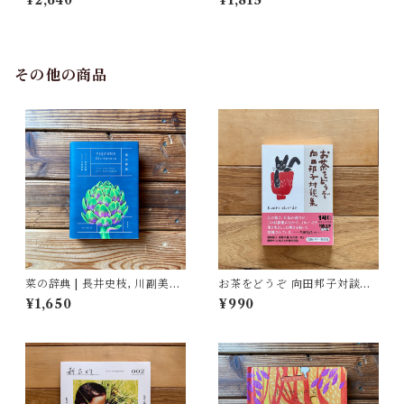
¥2,640
¥1,815
した民具コレクション | 加藤幸
治(監修), 武蔵野美術大学 美術
館・図書館(編)
その他の商品
菜の辞典 | 長井史枝, 川副美紀
お茶をどうぞ 向田邦子対談集 |
(イラスト)
向田 邦子
¥1,650
¥990