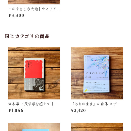
このやさしき大地 | ウィリア
ム・ケント・クルーガー, 宇佐
¥3,300
川 晶子(翻訳)
同じカテゴリの商品
宮本常一 民俗学を超えて｜木
「ありのまま」の身体 メディ
村 哲也
アが描く私の見た目 | 藤嶋 陽
¥1,056
¥2,420
子(著)