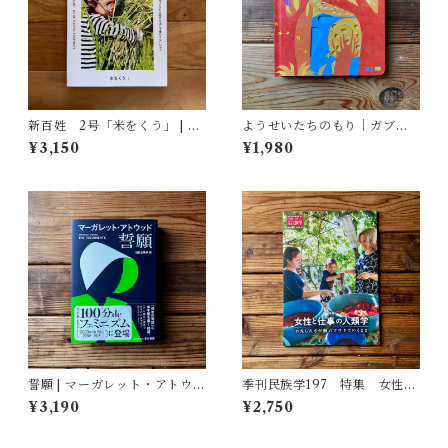
新百姓 2号「米をくう」 | 一
ようせいたちのもり｜ガブリ
般社団法人新百姓(編集)
エーレ・クリーマ, さとう なな
¥3,150
¥1,980
こ訳
誓願 | マーガレット・アトウッ
季刊民族学197 特集 女性と
ド, 鴻巣 友季子(翻訳)
仕事の人類学：わたしたちが
¥3,190
¥2,750
働いて生きていくこと