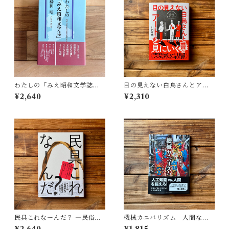
わたしの「みえ昭和文学誌」 |
目の見えない白鳥さんとアー
藤田 明
トを見にいく | 川内 有緒
¥2,640
¥2,310
民具これなーんだ？ ―民俗学
機械カニバリズム 人間なき
者・宮本常一が美術大学に遺
あとの人類学へ｜久保 明教