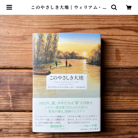
このやさしき大地 | ウィリアム・ケ
ント・クルーガー, 宇佐川 晶子(翻
訳) | 尾鷲市九鬼町 漁村の本屋 トン
ガ坂文庫