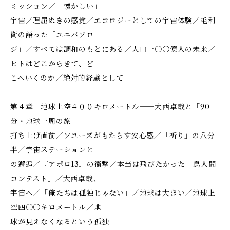
ミッション／「懐かしい」
宇宙／理屈ぬきの感覚／エコロジーとしての宇宙体験／毛利
衛の語った「ユニバソロ
ジ」／すべては調和のもとにある／人口一〇〇億人の未来／
ヒトはどこからきて、ど
こへいくのか／絶対的経験として
第４章 地球上空４００キロメートル──大西卓哉と「90
分・地球一周の旅」
打ち上げ直前／ソユーズがもたらす安心感／「祈り」の八分
半／宇宙ステーションと
の邂逅／『アポロ13』の衝撃／本当は飛びたかった「鳥人間
コンテスト」／大西卓哉、
宇宙へ／「俺たちは孤独じゃない」／地球は大きい／地球上
空四〇〇キロメートル／地
球が見えなくなるという孤独