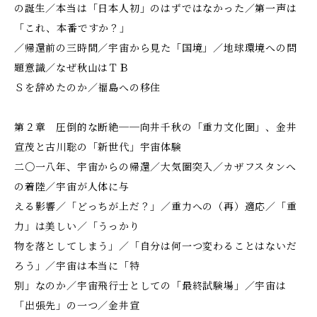
の誕生／本当は「日本人初」のはずではなかった／第一声は
「これ、本番ですか？」
／帰還前の三時間／宇宙から見た「国境」／地球環境への問
題意識／なぜ秋山はＴＢ
Ｓを辞めたのか／福島への移住
第２章 圧倒的な断絶──向井千秋の「重力文化圏」、金井
宣茂と古川聡の「新世代」宇宙体験
二〇一八年、宇宙からの帰還／大気圏突入／カザフスタンへ
の着陸／宇宙が人体に与
える影響／「どっちが上だ？」／重力への（再）適応／「重
力」は美しい／「うっかり
物を落としてしまう」／「自分は何一つ変わることはないだ
ろう」／宇宙は本当に「特
別」なのか／宇宙飛行士としての「最終試験場」／宇宙は
「出張先」の一つ／金井宣