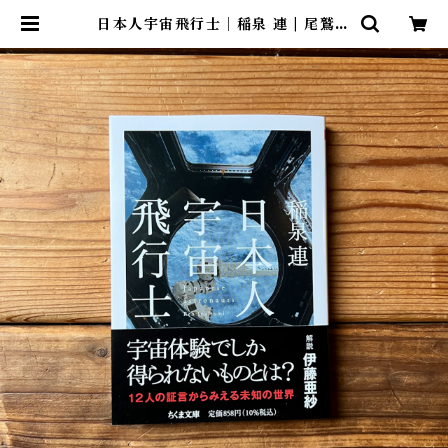
日本人宇宙飛行士｜稲泉 連 | 尾鷲市
九鬼町 漁村の本屋 トンガ坂文庫