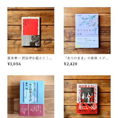
宮本常一 民俗学を超えて｜木
「ありのまま」の身体 メディ
村 哲也
アが描く私の見た目 | 藤嶋 陽
¥1,056
¥2,420
子(著)