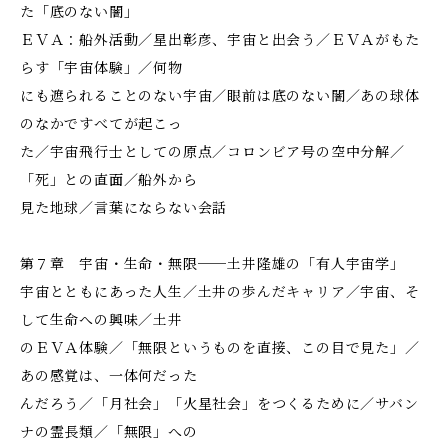
た「底のない闇」
ＥＶＡ：船外活動／星出彰彦、宇宙と出会う／ＥＶＡがもた
らす「宇宙体験」／何物
にも遮られることのない宇宙／眼前は底のない闇／あの球体
のなかですべてが起こっ
た／宇宙飛行士としての原点／コロンビア号の空中分解／
「死」との直面／船外から
見た地球／言葉にならない会話
第７章 宇宙・生命・無限──土井隆雄の「有人宇宙学」
宇宙とともにあった人生／土井の歩んだキャリア／宇宙、そ
して生命への興味／土井
のＥＶＡ体験／「無限というものを直接、この目で見た」／
あの感覚は、一体何だった
んだろう／「月社会」「火星社会」をつくるために／サバン
ナの霊長類／「無限」への