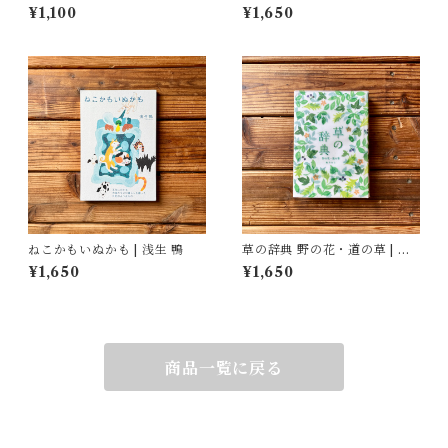
子(著/文)
¥1,100
¥1,650
ねこかもいぬかも | 浅生 鴨
草の辞典 野の花・道の草 | 森
乃おと, ささきみえこ（イラス
¥1,650
¥1,650
ト）
商品一覧に戻る