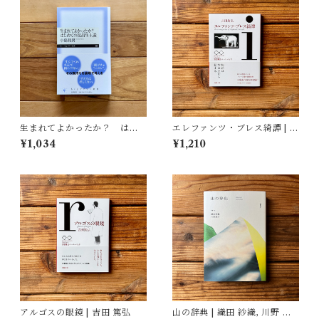
生まれてよかったか？ はじ
エレファンツ・ブレス綺譚 | 吉
めての反出生主義 | 小島 和男
田 篤弘
¥1,034
¥1,210
アルゴスの眼鏡 | 吉田 篤弘
山の辞典 | 織田 紗織, 川野 恭