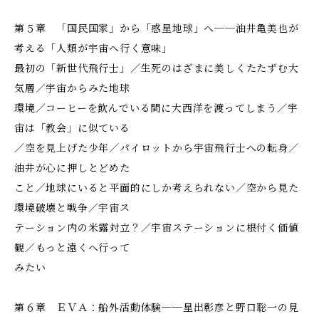
第５章 「国民国家」から「惑星地球」へ──油井亀美也が
考える「人類が宇宙へ行く意味」
最初の「新世代飛行士」／生死のはざまに美しくたたずむ大
気層／宇宙からみた地球
環境／コーヒーを飲んでいる間に大西洋を渡ってしまう／宇
宙は「教会」に似ている
／空を見上げた少年／パイロットから宇宙飛行士への転身／
油井が心に押しとどめた
こと／地球にいると平面的にしか考えられない／空から見た
環境破壊と戦争／宇宙ス
テーション内の米露対立？／宇宙ステーションに根付く価値
観／もっと遠くへ行って
みたい
第６章 ＥＶＡ：船外活動体験──星出彰彦と野口聡一の見