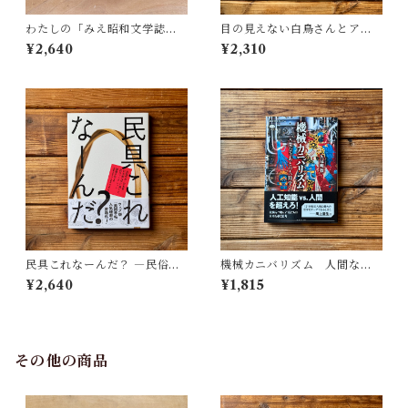
わたしの「みえ昭和文学誌」 |
目の見えない白鳥さんとアー
藤田 明
トを見にいく | 川内 有緒
¥2,640
¥2,310
民具これなーんだ？ ―民俗学
機械カニバリズム 人間なき
者・宮本常一が美術大学に遺
あとの人類学へ｜久保 明教
¥2,640
¥1,815
した民具コレクション | 加藤幸
治(監修), 武蔵野美術大学 美術
館・図書館(編)
その他の商品