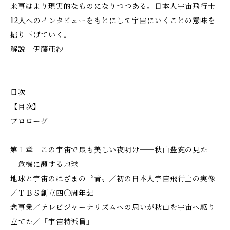
来事はより現実的なものになりつつある。日本人宇宙飛行士
12人へのインタビューをもとにして宇宙にいくことの意味を
掘り下げていく。
解説 伊藤亜紗
目次
【目次】
プロローグ
第１章 この宇宙で最も美しい夜明け──秋山豊寛の見た
「危機に瀕する地球」
地球と宇宙のはざまの〝青〟／初の日本人宇宙飛行士の実像
／ＴＢＳ創立四〇周年記
念事業／テレビジャーナリズムへの思いが秋山を宇宙へ駆り
立てた／「宇宙特派員」