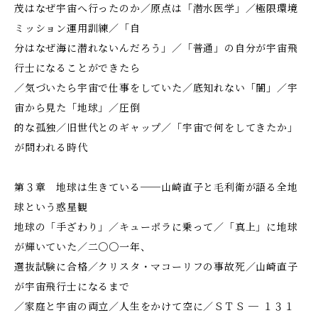
茂はなぜ宇宙へ行ったのか／原点は「潜水医学」／極限環境
ミッション運用訓練／「自
分はなぜ海に潜れないんだろう」／「普通」の自分が宇宙飛
行士になることができたら
／気づいたら宇宙で仕事をしていた／底知れない「闇」／宇
宙から見た「地球」／圧倒
的な孤独／旧世代とのギャップ／「宇宙で何をしてきたか」
が問われる時代
第３章 地球は生きている──山崎直子と毛利衛が語る全地
球という惑星観
地球の「手ざわり」／キューポラに乗って／「真上」に地球
が輝いていた／二〇〇一年、
選抜試験に合格／クリスタ・マコーリフの事故死／山崎直子
が宇宙飛行士になるまで
／家庭と宇宙の両立／人生をかけて空に／ＳＴＳ ─ １３１