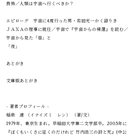
畏怖／人類は宇宙へ行くべきか？
エピローグ 宇宙に4度行った男・若田光一かく語りき
ＪＡＸＡの理事に就任／宇宙で『宇宙からの帰還』を読む／
宇宙から見た「昼」と
「夜」
あとがき
文庫版あとがき
- 著者プロフィール -
稲泉 連 （イナイズミ レン） （著/文）
1979年、東京生まれ。早稲田大学第二文学部卒。2005年に
『ぼくもいくさに征くのだけれど 竹内浩三の詩と死』(中公