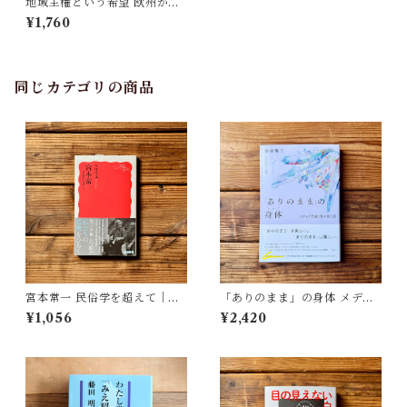
地域主権という希望 欧州から
杉並へ、恐れぬ自治体の挑戦 |
¥1,760
岸本 聡子
同じカテゴリの商品
宮本常一 民俗学を超えて｜木
「ありのまま」の身体 メディ
村 哲也
アが描く私の見た目 | 藤嶋 陽
¥1,056
¥2,420
子(著)