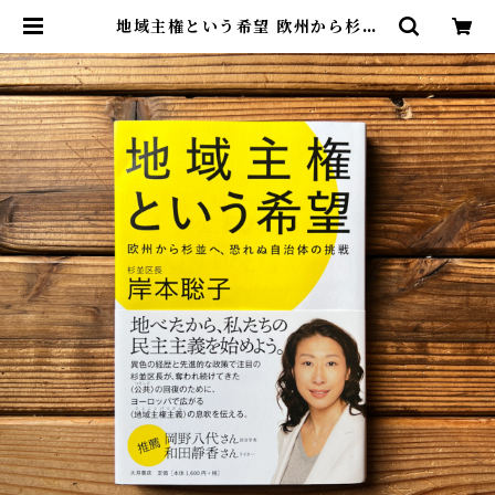
地域主権という希望 欧州から杉並
へ、恐れぬ自治体の挑戦 | 岸本 聡子
| 尾鷲市九鬼町 漁村の本屋 トンガ坂
文庫