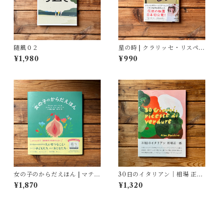
随風０２
星の時 | クラリッセ・リスペク
トル, 福嶋 伸洋(訳)
¥1,980
¥990
女の子のからだえほん | マティ
30日のイタリアン｜相場 正一
ルド・ボディ(著/文 | イラス
郎
¥1,870
¥1,320
ト), ティフェーヌ・ディユー
ムガール(著/文), 艮香織(監修),
河野彩(翻訳)