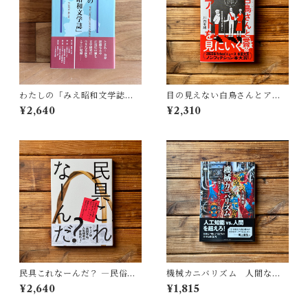
わたしの「みえ昭和文学誌」 |
目の見えない白鳥さんとアー
藤田 明
トを見にいく | 川内 有緒
¥2,640
¥2,310
民具これなーんだ？ ―民俗学
機械カニバリズム 人間なき
者・宮本常一が美術大学に遺
あとの人類学へ｜久保 明教
¥2,640
¥1,815
した民具コレクション | 加藤幸
治(監修), 武蔵野美術大学 美術