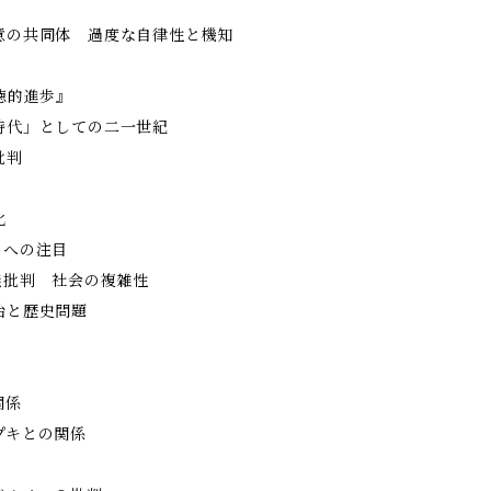
意の共同体 過度な自律性と機知
徳的進歩』
時代」としての二一世紀
批判
化
」への注目
批判 社会の複雑性
治と歴史問題
関係
プキとの関係