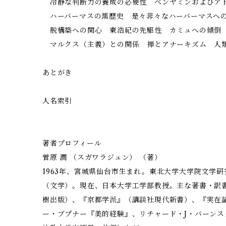
冷静な判断力の養成の必要性 ベンヤミンおよびア
ハーバーマスの黒歴史 是々非々なハーバーマスへ
脱構築への関心 東浩紀の先駆性 カミュへの傾倒
マルクス（主義）との関係 禅とアナーキズム 人
あとがき
人名索引
著者プロフィール
菅原 潤 （スガワラジュン） （著）
1963年、宮城県仙台市生まれ。東北大学大学院文学
（文学）。現在、日本大学工学部教授。主な著書・訳
樹出版）、『京都学派』（講談社現代新書）、『実在
ー・ブプナー『美的経験』、リチャード・J・バーン