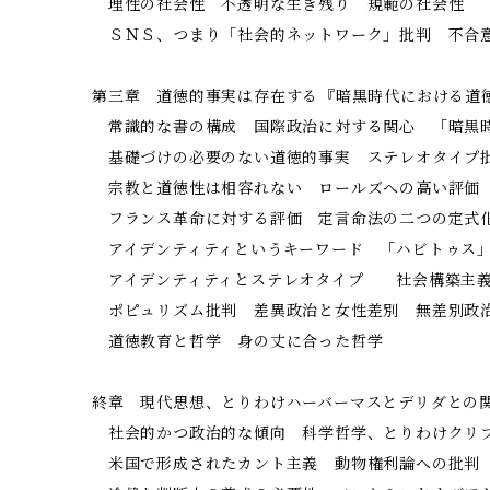
理性の社会性 不透明な生き残り 規範の社会性
ＳＮＳ、つまり「社会的ネットワーク」批判 不合
第三章 道徳的事実は存在する――『暗黒時代における道
常識的な書の構成 国際政治に対する関心 「暗黒
基礎づけの必要のない道徳的事実 ステレオタイプ
宗教と道徳性は相容れない ロールズへの高い評価
フランス革命に対する評価 定言命法の二つの定式
アイデンティティというキーワード 「ハビトゥス
アイデンティティとステレオタイプ 社会構築主義
ポピュリズム批判 差異政治と女性差別 無差別政
道徳教育と哲学 身の丈に合った哲学
終章 現代思想、とりわけハーバーマスとデリダとの
社会的かつ政治的な傾向 科学哲学、とりわけクリ
米国で形成されたカント主義 動物権利論への批判