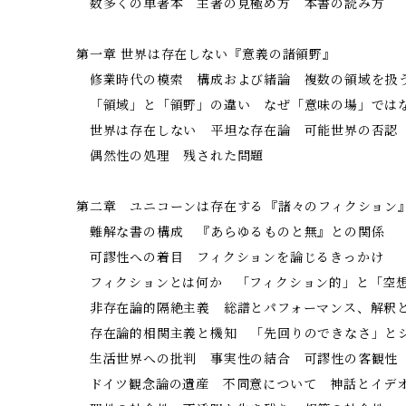
数多くの単著本 主著の見極め方 本書の読み方
第一章 世界は存在しない――『意義の諸領野』
修業時代の模索 構成および緒論 複数の領域を扱
「領域」と「領野」の違い なぜ「意味の場」では
世界は存在しない 平坦な存在論 可能世界の否認
偶然性の処理 残された問題
第二章 ユニコーンは存在する――『諸々のフィクション
難解な書の構成 『あらゆるものと無』との関係
可謬性への着目 フィクションを論じるきっかけ
フィクションとは何か 「フィクション的」と「空
非存在論的隔絶主義 総譜とパフォーマンス、解釈
存在論的相関主義と機知 「先回りのできなさ」と
生活世界への批判 事実性の結合 可謬性の客観性
ドイツ観念論の遺産 不同意について 神話とイデ