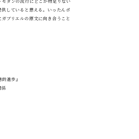
トモダンの流行にどこか物足りない
提供していると思える。いったんポ
にガブリエルの原文に向き合うこと
』
徳的進歩』
関係