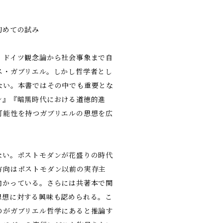
初めての試み
、ドイツ観念論から社会事象まで自
ス・ガブリエル。しかし哲学者とし
ない。本書ではその中でも重要とな
ン』『暗黒時代における道徳的進
可能性を持つガブリエルの思想を広
ない。ポストモダンが花盛りの時代
方向はポストモダン以前の実存主
向かっている。さらには共著本で関
思想に対する興味も認められる。こ
のがガブリエル哲学にあると推論す