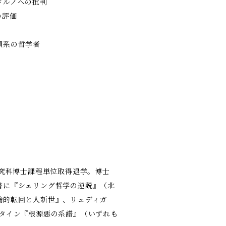
ドルノへの批判
の評価
類系の哲学者
研究科博士課程単位取得退学。博士
書に『シェリング哲学の逆説』（北
論的転回と人新世』、リュディガ
スタイン『根源悪の系譜』（いずれも