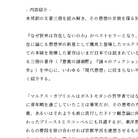
- 内容紹介 -
未邦訳の主著三冊を読み解き、その思想の全貌を探る
『なぜ世界は存在しないのか』がベストセラーとなり
在に論じる思想界の新星として颯爽と登場したマルク
ての本領を発揮した著作はいまだ日本では読まれてい
る三冊の著作（『意義の諸領野』『諸々のフィクショ
歩』）を中心に、いわゆる「現代思想」に収まらない
く紹介する。
「マルクス・ガブリエルはポストモダンの哲学者では
に青年期を過ごしていたことは事実だが、その思考の
義、あるいはそれよりも前に流行したドイツ観念論に
わったプリーストとスコーベルにも共通するが、東洋
れらの要因を掛け合わせれば京都学派を連想させるも