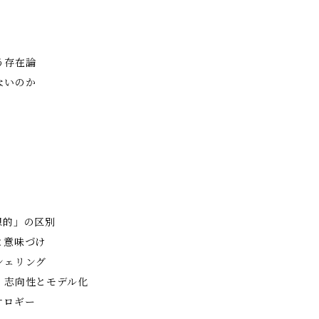
う存在論
ないのか
』
想的」の区別
と意味づけ
シェリング
 志向性とモデル化
オロギー