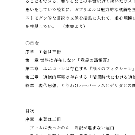
ることもできる。要するにこの半世紀近く続いたポス
思いをしていた読者に、ガブリエルは魅力的な議論を
ストモダン的な言説の文脈を括弧に入れて、虚心坦懐
を推奨したい。」（本書より）
○目次
序章 主著は三冊
第一章 世界は存在しない――『意義の諸領野』
第二章 ユニコーンは存在する――『諸々のフィクション
第三章 道徳的事実は存在する――『暗黒時代における道
終章 現代思想、とりわけハーバーマスとデリダとの
目次
序章 主著は三冊
ブームは去ったのか 邦訳が進まない理由