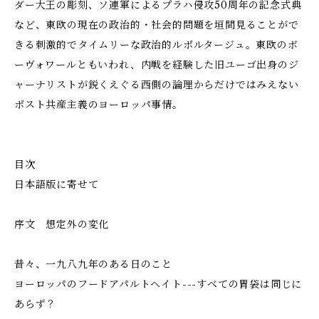
ダー大王の彫刻、ソ連軍によるプラハ侵攻50周年の記念式典
など、東欧の現在の政治的・社会的問題を垣間見ることがで
きる刺激的でタイムリーな政治的ルポルタージュ。東欧のボ
ーヴォワールともいわれ、内戦を経験した旧ユーゴ出身のジ
ャーナリストが鋭くえぐる西側の論理からだけではみえない
ポスト共産主義のヨーロッパ事情。
目次
日本語版に寄せて
序文 想定外の変化
昔々、一九八九年のある日のこと
ヨーロッパのフードアパルトヘイト---すべての胃袋は同じに
あらず？