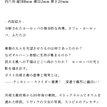
四六判 縦188mm 横132mm 厚さ20mm
- 内容紹介 -
分断されたヨーロッパの複合的な肖像。カフェ・ヨーロッ
パ、ふたたび
東側の人々を失望させたものは何であったのか？
なぜオルバーン首相に支持が集まるのか？
民主主義への不信はどこへ向かうのか？ ヨーロッパの光と
影を描き出す。
ポスト共産主義の虚像と現実とは。
-----ティモシー・スナイダー激賞！ 深遠で痛烈に面白い！
共産主義終焉から30年後の東欧。ストックホルムでオウムを
連れた移民、リヴィウの少女の写真、スコピエのアレキサン