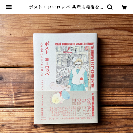
ポスト・ヨーロッパ 共産主義後をど
う生き抜くか | スラヴェンカ ドラク
リッチ, 栃井 裕美(訳) | 尾鷲市九鬼
町 漁村の本屋 トンガ坂文庫