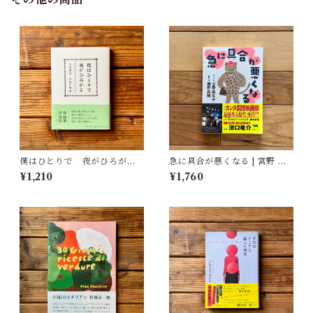
僕はひとりで 夜がひろがる
急に具合が悪くなる | 宮野 真
立原道造 全詩＋物語｜立原
生子, 磯野 真穂
¥1,210
¥1,760
道造, 杉田 淳子(編)