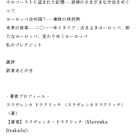
ホロコーストと盗まれた記憶---追悼のさまざまな方法をめぐ
って
ヨーロッパ合州国？---東欧の移民熱
未来の音楽---二〇一一年イタリア：古きよきヨーロッパ、新
たなヨーロッパ、変わりゆくヨーロッパ
私のブレグジット
謝辞
訳者あとがき
- 著者プロフィール -
スラヴェンカ ドラクリッチ （スラヴェンカドラクリッチ）
（著）
【著者】スラヴェンカ・ドラクリッチ（Slavenka
Drakulić）