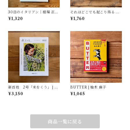
30日のイタリアン｜相場 正一
それはどこでも起こり得る 壊
郎
れゆく世界への抵抗 | ブレイデ
¥1,320
¥1,760
ィ みかこ
新百姓 2号「米をくう」 | 一
BUTTER | 柚木 麻子
般社団法人新百姓(編集)
¥3,150
¥1,045
商品一覧に戻る