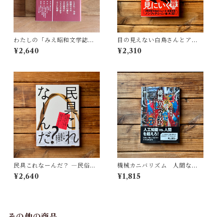
わたしの「みえ昭和文学誌」 |
目の見えない白鳥さんとアー
藤田 明
トを見にいく | 川内 有緒
¥2,640
¥2,310
民具これなーんだ？ ―民俗学
機械カニバリズム 人間なき
者・宮本常一が美術大学に遺
あとの人類学へ｜久保 明教
¥2,640
¥1,815
した民具コレクション | 加藤幸
治(監修), 武蔵野美術大学 美術
館・図書館(編)
その他の商品