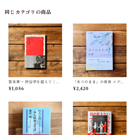
同じカテゴリの商品
宮本常一 民俗学を超えて｜木
「ありのまま」の身体 メディ
村 哲也
アが描く私の見た目 | 藤嶋 陽
¥1,056
¥2,420
子(著)