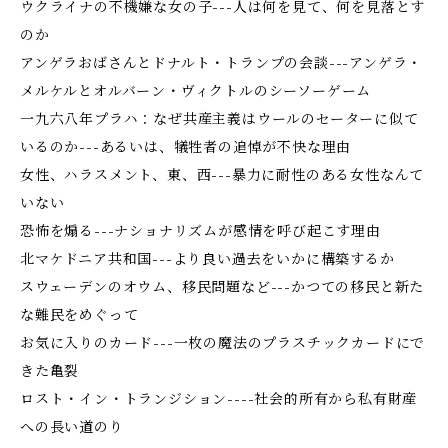
ウクライナの不機嫌な女の子---人は何を見て、何を見落とす
のか
アンゲラおばさんとドナルト・トランプの会談---アンゲラ・
メルケルとオルバーン・ヴィクトルのシーソーゲーム
一九六八年プラハ：なぜ共産主義はウールのセーターに似て
いるのか---あるいは、犠牲者の追悼が不快な理由
女性、ハラスメント、東、西---暴力に耐性のある女性なんて
いない
恐怖を煽る---ナショナリズムが感情を呼び起こす理由
北マケドニア共和国---より良い過去をいかに構築するか
スウェーデンのオウム、移民問題など---かつての移民と新た
な難民をめぐって
お気に入りのカード---一枚の魔法のプラスチックカードにで
きた亀裂
ロスト・イン・トランジション----社会的所有から私有財産
への長い道のり