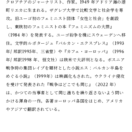
クロアチアのジャーナリスト、作家。1949 年アドリア海の港
町リエカに生まれる。ザグレブ大学で比較文学と社会学を専
攻。旧ユーゴ初のフェミニスト団体「女性と社会」を創設
し、東欧初のフェミニストの本『フェミニズムの大罪』
（1984 年）を発表する。ユーゴ紛争を機にスウェーデンへ移
住。文学的ルポタージュ『バルカン・エクスプレス』（1993
年/ 邦訳1995年、三省堂）や『カフェ・ヨーロッパ』（1996
年/ 邦訳1998 年、恒文社）は欧米で大評判となる。ボスニア
戦争時の集団レイプを題材とした小説エス：バルカン半島を
めぐる小説』（1999年）は映画化もされた。ウクライナ侵攻
を受けて発表された『戦争はどこでも同じ』（2022 年）
は、かつての当事者として同じ過ちを繰り返さないよう問い
かける渾身の一作。各著ヨーロッパ各国をはじめ、アメリカ
やアジアで翻訳されている。