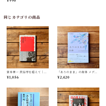
¥990
同じカテゴリの商品
宮本常一 民俗学を超えて｜木
「ありのまま」の身体 メディ
村 哲也
アが描く私の見た目 | 藤嶋 陽
¥1,056
¥2,420
子(著)