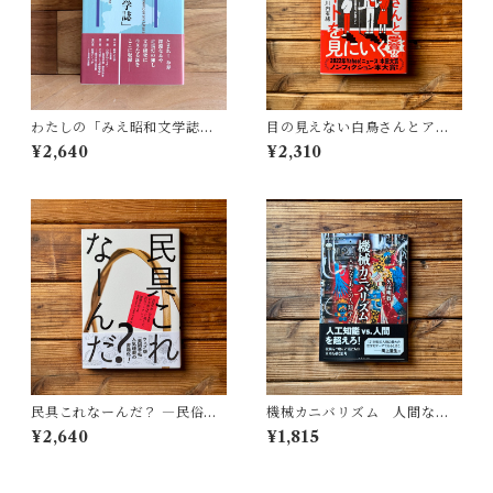
わたしの「みえ昭和文学誌」 |
目の見えない白鳥さんとアー
藤田 明
トを見にいく | 川内 有緒
¥2,640
¥2,310
民具これなーんだ？ ―民俗学
機械カニバリズム 人間なき
者・宮本常一が美術大学に遺
あとの人類学へ｜久保 明教
¥2,640
¥1,815
した民具コレクション | 加藤幸
治(監修), 武蔵野美術大学 美術
館・図書館(編)