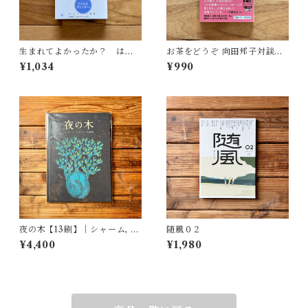
生まれてよかったか？ はじ
お茶をどうぞ 向田邦子対談集 |
めての反出生主義 | 小島 和男
向田 邦子
¥1,034
¥990
夜の木【13刷】｜シャーム, バ
随風０２
ーイー, ウルヴェーティ, 青木
¥4,400
¥1,980
恵都 訳