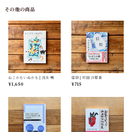
その他の商品
ねこかもいぬかも | 浅生 鴨
信仰 | 村田 沙耶香
¥1,650
¥715