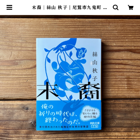
末裔｜絲山 秋子 | 尾鷲市九鬼町 漁
村の本屋 トンガ坂文庫