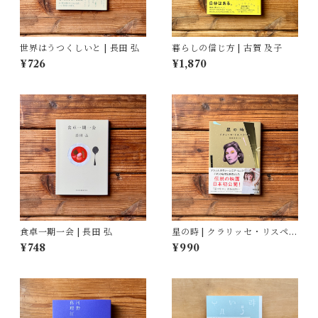
世界はうつくしいと | 長田 弘
暮らしの信じ方 | 古賀 及子
¥726
¥1,870
食卓一期一会 | 長田 弘
星の時 | クラリッセ・リスペク
トル, 福嶋 伸洋(訳)
¥748
¥990