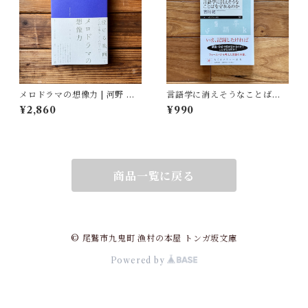
メロドラマの想像力 | 河野 真
言語学に消えそうなことばを
理江
守れるのか | 吉岡 乾
¥2,860
¥990
商品一覧に戻る
© 尾鷲市九鬼町 漁村の本屋 トンガ坂文庫
Powered by