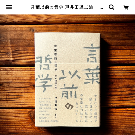
言葉以前の哲学 戸井田道三論 ｜今
福 龍太 | 尾鷲市九鬼町 漁村の本屋
トンガ坂文庫