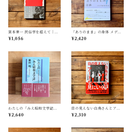
宮本常一 民俗学を超えて｜木
「ありのまま」の身体 メディ
村 哲也
アが描く私の見た目 | 藤嶋 陽
¥1,056
¥2,420
子(著)
わたしの「みえ昭和文学誌」 |
目の見えない白鳥さんとアー
藤田 明
トを見にいく | 川内 有緒
¥2,640
¥2,310