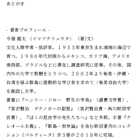
あとがき
- 著者プロフィール -
今福 龍太 （イマフクリュウタ） （著/文）
文化人類学者・批評家。１９５５年東京生まれ湘南の海辺で
育つ。１９８０年代初頭からメキシコ、カリブ海、アメリカ
南西部、ブラジルなどに滞在し調査研究に従事。その後、国
内外の大学で教鞭をとりつつ、２００２年より奄美・沖縄・
台湾を結ぶ群島に遊動的な学び舎を求めて〈奄美自由大学〉
を創設し主宰。
著書に『ヘンリー・ソロー 野生の学舎』（讀賣文学賞）、
『宮沢賢治 デクノボーの叡智』（宮沢賢治賞・角川財団学
芸賞）、『ぼくの昆虫学の先生たちへ』など多数。主著『ク
レオール主義』、『群島―世界論』を含む新旧著作のコレク
ション《パルティータ》全５巻が２０１８年に完結。