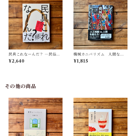
民具これなーんだ？ ―民俗学
機械カニバリズム 人間なき
者・宮本常一が美術大学に遺
あとの人類学へ｜久保 明教
¥2,640
¥1,815
した民具コレクション | 加藤幸
治(監修), 武蔵野美術大学 美術
館・図書館(編)
その他の商品