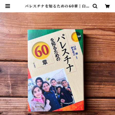
パレスチナを知るための60章 | 臼杵
陽, 鈴木 啓之 | 尾鷲市九鬼町 漁村の
本屋 トンガ坂文庫