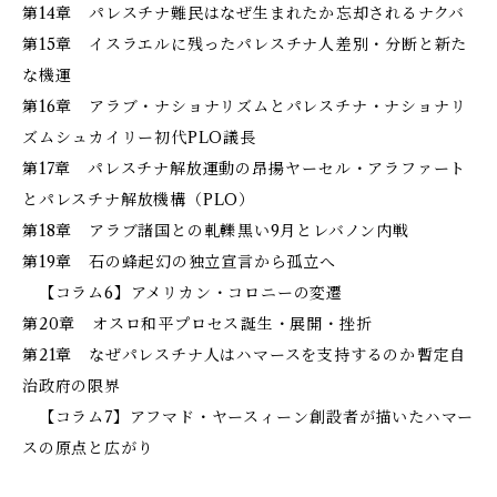
第14章 パレスチナ難民はなぜ生まれたか――忘却されるナクバ
第15章 イスラエルに残ったパレスチナ人――差別・分断と新た
な機運
第16章 アラブ・ナショナリズムとパレスチナ・ナショナリ
ズム――シュカイリー初代PLO議長
第17章 パレスチナ解放運動の昂揚――ヤーセル・アラファート
とパレスチナ解放機構（PLO）
第18章 アラブ諸国との軋轢――黒い9月とレバノン内戦
第19章 石の蜂起――幻の独立宣言から孤立へ
【コラム6】アメリカン・コロニーの変遷
第20章 オスロ和平プロセス――誕生・展開・挫折
第21章 なぜパレスチナ人はハマースを支持するのか――暫定自
治政府の限界
【コラム7】アフマド・ヤースィーン――創設者が描いたハマー
スの原点と広がり