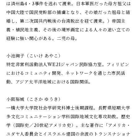
は済州島4・3事件を逃れて渡来。日本軍医だった母方祖父は
中国大陸で国民党幹部の捕虜となり、その娘だった祖母と結
婚し、第二次国共内戦後の台湾脱出を経て渡来。）帝国主
義・植民地主義、その後の境界画定による人々の追い立ての
経験に強い関心がある。二児の母。
小池絢子（こいけ あやこ）
特定非営利活動法人WE21ジャパン民際協力室。フィリピン
におけるコミュニティ開発、ネットワークを通じた市民活
動、アジア太平洋地域における国際関係。
小阪裕城（こさか ゆうき）
一橋大学大学院社会学研究科博士後期課程。長野県短期大学
多文化コミュニケーション学科国際地域文化専攻助教。歴史
学（国際史／20世紀アメリカ史）。主な著作に「アメリカ・
ユダヤ人委員会とイスラエル――建国の余波のトランスナショナ