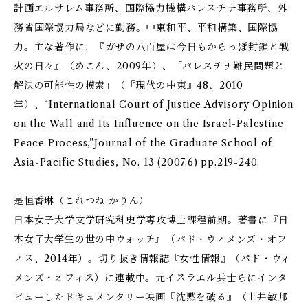
計画エルサレム事務所、国際協力機構パレスチナ事務所、外
務省国際協力局などに勤務。中東和平、平和構築、国際協
力。主な著作に，『ガザの八百屋は今日もからっぽ――封鎖と戦
火の日々』（めこん、2009年）、「パレスチナ難民問題と
解決の可能性の模索」（『現代の中東』48、2010
年）、“International Court of Justice Advisory Opinion
on the Wall and Its Influence on the Israel-Palestine
Peace Process,”Journal of the Graduate School of
Asia-Pacific Studies, No. 13 (2007.6) pp.219-240.
是恒香琳（これつね かりん）
日本女子大学文学研究科史学専攻博士課程前期。著書に『日
本女子大学生の世の中ウォッチ』（パド・ウィメンズ・オフ
ィス、2014年）。切り抜き情報誌『女性情報』（パド・ウィ
メンズ・オフィス）に連載中。元イスラエル兵士らにインタ
ビューしたドキュメンタリー映画『沈黙を破る』（土井敏邦