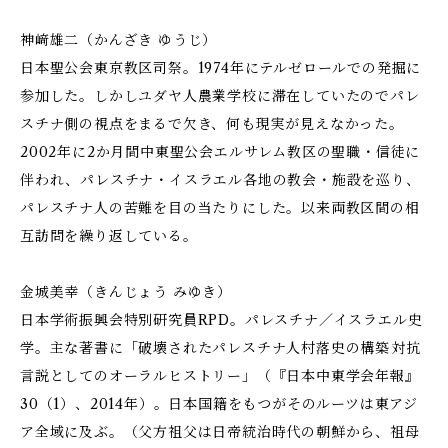
神﨑雄二（かんざき ゆうじ）
日本聖公会東京教区司祭。1974年にテルゼロールでの発掘に
参加した。しかしユダヤ人農業学校に滞在していたのでパレ
スチナ側の視点をまるで欠き、何も現実が見えなかった。
2002年に2か月間中東聖公会エルサレム教区の聖職・信徒に
伴われ、パレスチナ・イスラエル各地の教会・施設を巡り、
パレスチナ人の苦難を目の当たりにした。以来両教区間の相
互訪問を繰り返している。
金城美幸（きんじょう みゆき）
日本学術振興会特別研究員RPD。パレスチナ／イスラエル史
学。主な著書に「破壊されたパレスチナ人村落史の構築――対抗
言説としてのオーラルヒストリー」（『日本中東学会年報』
30（1）、2014年）。日本国籍をもつがそのルーツは東アジ
ア全域に及ぶ。（父方祖父は日帝統治時代の朝鮮から、祖母