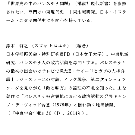
『世界史の中のパレスチナ問題』（講談社現代新書）を参照
されたい。専門は中東現代史・中東地域研究。日本・イスラ
ーム・ユダヤ関係史にも関心を持っている。
鈴木 啓之 （スズキ ヒロユキ） （編著）
日本学術振興会・特別研究員PD（日本女子大学）。中東地域
研究、パレスチナ人の政治活動を専門とする。パレスチナと
の最初の出会いはテレビで見たE・サイードとガザの人権弁
護士ラジ・スラーニの討論。イラク戦争、第二次インティフ
ァーダを見ながら「敵と味方」の論理の不毛を知った。主な
著作に「パレスチナ被占領地における政治活動の発展――キャン
プ・デーヴィッド合意（1978年）と揺れ動く地域情勢」
（『中東学会年報』30（1）、2014年）。