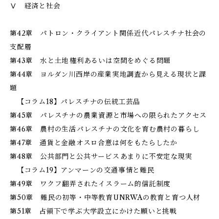
Ⅴ 経済と社会
第42章 パトロン・クライアント関係――近代パレスチナ社会の
支配層
第43章 水と土地――権利あるいは空間をめぐる問題
第44章 ヨルダン川西岸の産業――実地調査から見える現状と課
題
【コラム18】パレスチナの伝統工芸品
第45章 パレスチナの農業――資源と市場への限られたアクセス
第46章 農村の生活――パレスチナの文化を育む農村の暮らし
第47章 通貨と金融――オスロ合意は何をもたらしたか
第48章 公共部門と公共サービス――あまりに不安定な現実
【コラム19】アンマーンの交通事情と難民
第49章 ワクフ――翻弄されたイスラーム的信託制度
第50章 難民の初等・中等教育――UNRWAの教育と育つ人材
第51章 占領下で学ぶ――大学設立にかけた願いと挑戦