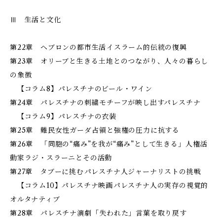
Ⅲ 生活と文化
第22章 ヘブロンの都市生活――イスラーム的伝統の復興
第23章 オリーブと生きる――土地とのつながり、人々の暮らし
の象徴
【コラム8】パレスチナのビール・ワイン
第24章 パレスチナの刺繍――モチーフが映し出すパレスチナ
【コラム9】パレスチナの衣装
第25章 難民女性ガーダ――占領と強権の圧力に抗する
第26章 「同胞の“痛み”を我が“痛み”として生きる」――人権活
動家ラジ・スラーニとその活動
第27章 タブーに挑む――パレスチナ人ジャーナリストの挑戦
【コラム10】パレスチナ映画――パレスチナ人の実存の視覚的
オルタナティブ
第28章 パレスチナ演劇――「失われた」言葉を取り戻す