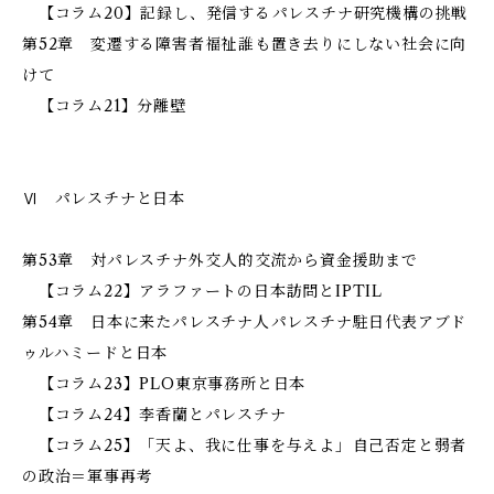
【コラム20】記録し、発信する――パレスチナ研究機構の挑戦
第52章 変遷する障害者福祉――誰も置き去りにしない社会に向
けて
【コラム21】分離壁
Ⅵ パレスチナと日本
第53章 対パレスチナ外交――人的交流から資金援助まで
【コラム22】アラファートの日本訪問とIPTIL
第54章 日本に来たパレスチナ人――パレスチナ駐日代表アブド
ゥルハミードと日本
【コラム23】PLO東京事務所と日本
【コラム24】李香蘭とパレスチナ
【コラム25】「天よ、我に仕事を与えよ」――自己否定と弱者
の政治＝軍事再考