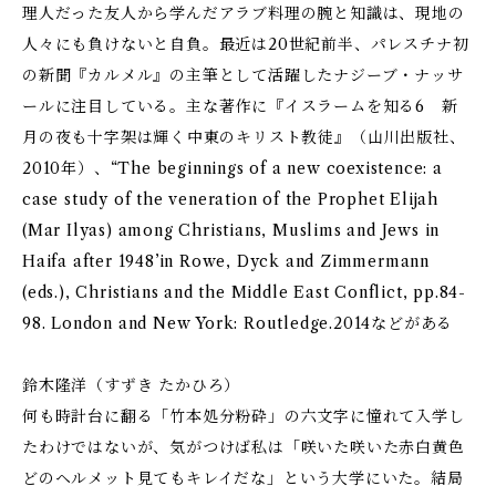
理人だった友人から学んだアラブ料理の腕と知識は、現地の
人々にも負けないと自負。最近は20世紀前半、パレスチナ初
の新聞『カルメル』の主筆として活躍したナジーブ・ナッサ
ールに注目している。主な著作に『イスラームを知る6 新
月の夜も十字架は輝く――中東のキリスト教徒』（山川出版社、
2010年）、“The beginnings of a new coexistence: a
case study of the veneration of the Prophet Elijah
(Mar Ilyas) among Christians, Muslims and Jews in
Haifa after 1948’in Rowe, Dyck and Zimmermann
(eds.), Christians and the Middle East Conflict, pp.84-
98. London and New York: Routledge.2014などがある
鈴木隆洋（すずき たかひろ）
何も時計台に翻る「竹本処分粉砕」の六文字に憧れて入学し
たわけではないが、気がつけば私は「咲いた咲いた赤白黄色
どのヘルメット見てもキレイだな」という大学にいた。結局