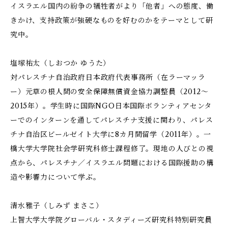
イスラエル国内の紛争の犠牲者がより「他者」への態度、働
きかけ、支持政策が強硬なものを好むのかをテーマとして研
究中。
塩塚祐太（しおつか ゆうた）
対パレスチナ自治政府日本政府代表事務所（在ラーマッラ
ー）元草の根人間の安全保障無償資金協力調整員（2012～
2015年）。学生時に国際NGO日本国際ボランティアセンタ
ーでのインターンを通してパレスチナ支援に関わり、パレス
チナ自治区ビールゼイト大学に8カ月間留学（2011年）。一
橋大学大学院社会学研究科修士課程修了。現地の人びとの視
点から、パレスチナ／イスラエル問題における国際援助の構
造や影響力について学ぶ。
清水雅子（しみず まさこ）
上智大学大学院グローバル・スタディーズ研究科特別研究員