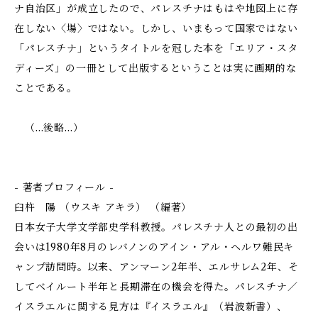
ナ自治区」が成立したので、パレスチナはもはや地図上に存
在しない〈場〉ではない。しかし、いまもって国家ではない
「パレスチナ」というタイトルを冠した本を「エリア・スタ
ディーズ」の一冊として出版するということは実に画期的な
ことである。
（…後略…）
- 著者プロフィール -
臼杵 陽 （ウスキ アキラ） （編著）
日本女子大学文学部史学科教授。パレスチナ人との最初の出
会いは1980年8月のレバノンのアイン・アル・ヘルワ難民キ
ャンプ訪問時。以来、アンマーン2年半、エルサレム2年、そ
してベイルート半年と長期滞在の機会を得た。パレスチナ／
イスラエルに関する見方は『イスラエル』（岩波新書）、