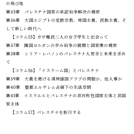
の飛び地
第35章 パレスチナ国家の承認――紛争解決の模索
第36章 大国エジプトの変節――宗教、帝国主義、民族主義、そ
して新しい時代へ
【コラム15】ガザ難民――二人の女子学生と出会って
第37章 隣国ヨルダンの歩み――紛争の展開と国家像の模索
第38章 シリア・レバノンのパレスチナ人――安全と未来を求め
て
【コラム16】「イスラーム国」とパレスチナ
第39章 大義を掲げる湾岸諸国――アラブの同胞か、他人事か
第40章 聖都エルサレム――占領下の生活空間
第41章 イスラエルとパレスチナの非対称性――国家主体と非国
家主体
【コラム17】パレスチナを旅行する