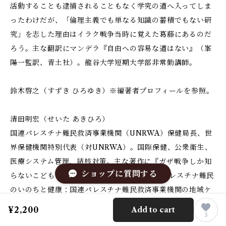
活動することも逮捕されることもなく学究の道へ入ってしま
ったわけだが、「倫理主義でも単なる知識の蓄積でもない研
究」を志した理由はイラク戦争当時に覚えた葛藤にあるのだ
ろう。主な翻訳にマンデラ『自由への容易な道はない』（峯
陽一監訳、青土社）。龍谷大学短期大学部非常勤講師。
鈴木啓之（すずき ひろゆき）※編著者プロフィールを参照。
清田明宏（せいた あきひろ）
国連パレスチナ難民救済事業機関（UNRWA）保健局長、世
界保健機関特別代表（対UNRWA）。国際保健、公衆衛生、
医療システム管理、結核対策。主な著作に『ガザ――戦争しか知
ショップに質問する
らないこどもたち』（ポプラ社、2015年）、パレスチナ難民
のいのちと健康：国連パレスチナ難民救済事業機関の地域ケ
ア（保健福祉学）、“Governing the reform of the United
¥2,200
Add to cart
3
Nations health systems for Palestine Refugees: