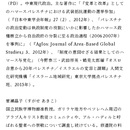
（PD）。中東現代政治。主な著作に「『変革と改革』として
のハマース――パレスチナにおける武装抵抗運動の選挙参加」
（『日本中東学会年報』27（2）、2012年）、「パレスチナ
の政治変動は執政制度の役割にいかに影響したか――ハマース政
権樹立から自治政府の分裂に至る政治過程（2006――2007年）
を事例に」（『Aglos: Journal of Area-Based Global
Studies』3、2012年）、「制度の意図せざる結果としてのハ
マース与党化」（今野泰三・武田祥英・鶴見太郎編『オスロ
合意から20年――パレスチナ／イスラエルの変容と課題』人間文
化研究機構「イスラーム地域研究」東京大学拠点パレスチナ
班、2015年）。
菅瀬晶子（すがせ あきこ）
国立民族学博物館准教授。ガリラヤ地方やベツレヘム周辺の
アラブ人キリスト教徒コミュニティや、アル・ハディルと呼
ばれる聖者への崇敬について調査し続けている。修道院の料