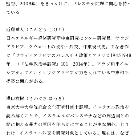
監督、2009年）をきっかけに、パレスチナ問題に関心を持っ
ている。
近藤重人（こんどう しげと）
日本エネルギー経済研究所中東研究センター研究員。サウジ
アラビア、クウェートの政治・外交、中東現代史。主な著作
に「サウディアラビアのパレスチナ政策とアメリカ――1945――1948
年」（『法学政治学論究』101、2014年）。アラブ和平イニ
シアティブというサウジアラビアが力を入れている中東和平
提案に関心がある。
澤口右樹（さわぐち ゆうき）
東京大学大学院総合文化研究科修士課程。イスラエル政治を
読み解くことで、イスラエルがパレスチナなどの周辺国との
間に抱える暴力の原因を明らかにすることが主な関心。とり
わけ、イスラエル外交を研究対象としている。現在は、なぜ