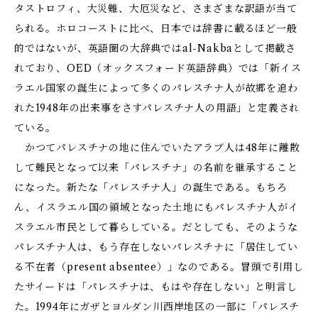
タストロフィ、大災難、大厄災など、さまざまな訳語が当て
られる。ホロコーストに比べ、日本では辞書に載るほど一般
的ではないが、英語圏の大辞典ではal-Nakbaとして掲載さ
れており、OED（オックスフォード英語辞典）では「新イス
ラエル国家の誕生によって多くのパレスチナ人が故郷を追わ
れた1948年の出来事をさすパレスチナ人の用語」と定義され
ている。
かつてパレスチナの地に住んでいたアラブ人は48年に離散
して難民となって以来「パレスチナ」の名前を継承すること
になった。新たな「パレスチナ人」の誕生である。もちろ
ん、イスラエル国の領域となった土地にもパレスチナ人がイ
スラエル市民として暮らしている。だとしても、そのような
パレスチナ人は、もう存在しないパレスチナに「居住してい
る不在者（present absentee）」なのである。冒頭で引用し
たサイードは「パレスチナは、もはや存在しない」と明言し
た。1994年にガザとヨルダン川西岸地区の一部に「パレスチ