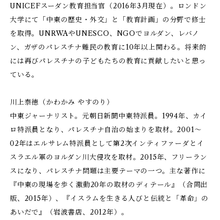
UNICEFスーダン教育担当官（2016年3月現在）。ロンドン
大学にて「中東の歴史・外交」と「教育計画」の分野で修士
を取得。UNRWAやUNESCO、NGOでヨルダン、レバノ
ン、ガザのパレスチナ難民の教育に10年以上関わる。将来的
には再びパレスチナの子どもたちの教育に貢献したいと思っ
ている。
川上泰徳（かわかみ やすのり）
中東ジャーナリスト。元朝日新聞中東特派員。1994年、カイ
ロ特派員となり、パレスチナ自治の始まりを取材。2001～
02年はエルサレム特派員として第2次インティファーダとイ
スラエル軍のヨルダン川大侵攻を取材。2015年、フリーラン
スになり、パレスチナ問題は主要テーマの一つ。主な著作に
『中東の現場を歩く――激動20年の取材のディテール』（合同出
版、2015年）、『イスラムを生きる人びと――伝統と「革命」の
あいだで』（岩波書店、2012年）。