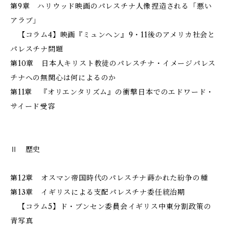
第9章 ハリウッド映画のパレスチナ人像――捏造される「悪い
アラブ」
【コラム4】映画『ミュンヘン』――9・11後のアメリカ社会と
パレスチナ問題
第10章 日本人キリスト教徒のパレスチナ・イメージ――パレス
チナへの無関心は何によるのか
第11章 『オリエンタリズム』の衝撃――日本でのエドワード・
サイード受容
Ⅱ 歴史
第12章 オスマン帝国時代のパレスチナ――蒔かれた紛争の種
第13章 イギリスによる支配――パレスチナ委任統治期
【コラム5】ド・ブンセン委員会――イギリス中東分割政策の
青写真