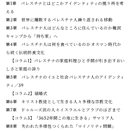
第1章 パレスチナとはどこか――アイデンティティの拠り所を考
える
第2章 世界に離散するパレスチナ人――繰り返される移動
第3章 パレスチナ人はどんなところに住んでいるのか――難民
キャンプから「持ち家」へ
第4章 パレスチナ人は何を食べているのか――オスマン時代か
ら続く伝統的食文化
【コラム1】パレスチナの家庭料理――ひと手間が引き出すおい
しさと家庭の誇り
第5章 パレスチナのイエと社会――パレスチナ人のアイデンティ
ティ／39
【コラム2】結婚式
第6章 キリスト教徒として生きる人々――多様な宗教文化
第7章 ドゥルーズ派の人々――イスラエルとアラブのはざまで
【コラム3】「3652年間この地に生きる」サマリア人
第8章 失われた多様性――つくられた「マイノリティ問題」