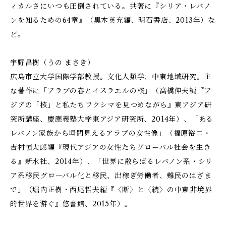
ィカルさにいつも圧倒されている。共著に『シリア・レバノ
ンを知るための64章』（黒木英充編、明石書店、2013年）な
ど。
宇野昌樹（うの まさき）
広島市立大学国際学部教授。文化人類学、中東地域研究。主
な著作に「アラブの春とイスラエルの核」（高橋伸夫編『ア
ジアの「核」と私たち――フクシマを見つめながら』東アジア研
究所講座、慶應義塾大学東アジア研究所、2014年）、「ある
レバノン家族から垣間見えるアラブの女性像」（福原裕二・
吉村慎太郎編『現代アジアの女性たち――グローバル社会を生き
る』新水社、2014年）、「世界に散らばるレバノン系・シリ
ア系移民――グローバル化と移民、出稼ぎ労働者、難民のはざま
で」（堀内正樹・西尾哲夫編『〈断〉と〈続〉の中東――非境界
的世界を游ぐ』悠書館、2015年）。