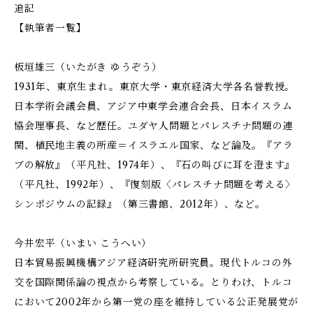
追記
【執筆者一覧】
板垣雄三（いたがき ゆうぞう）
1931年、東京生まれ。東京大学・東京経済大学各名誉教授。
日本学術会議会員、アジア中東学会連合会長、日本イスラム
協会理事長、など歴任。ユダヤ人問題とパレスチナ問題の連
関、植民地主義の所産＝イスラエル国家、など論及。『アラ
ブの解放』（平凡社、1974年）、『石の叫びに耳を澄ます』
（平凡社、1992年）、『復刻版〈パレスチナ問題を考える〉
シンポジウムの記録』（第三書館、2012年）、など。
今井宏平（いまい こうへい）
日本貿易振興機構アジア経済研究所研究員。現代トルコの外
交を国際関係論の視点から考察している。とりわけ、トルコ
において2002年から第一党の座を維持している公正発展党が