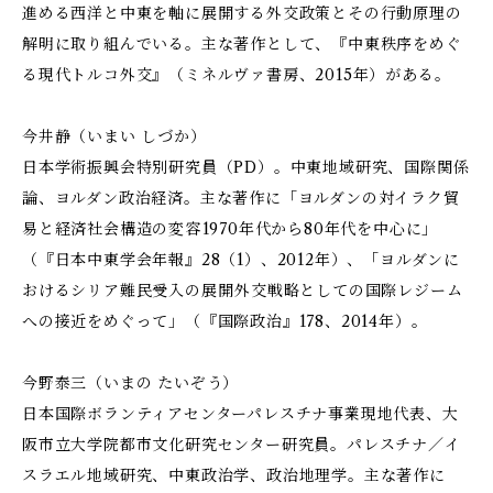
進める西洋と中東を軸に展開する外交政策とその行動原理の
解明に取り組んでいる。主な著作として、『中東秩序をめぐ
る現代トルコ外交』（ミネルヴァ書房、2015年）がある。
今井静（いまい しづか）
日本学術振興会特別研究員（PD）。中東地域研究、国際関係
論、ヨルダン政治経済。主な著作に「ヨルダンの対イラク貿
易と経済社会構造の変容――1970年代から80年代を中心に」
（『日本中東学会年報』28（1）、2012年）、「ヨルダンに
おけるシリア難民受入の展開――外交戦略としての国際レジーム
への接近をめぐって」（『国際政治』178、2014年）。
今野泰三（いまの たいぞう）
日本国際ボランティアセンターパレスチナ事業現地代表、大
阪市立大学院都市文化研究センター研究員。パレスチナ／イ
スラエル地域研究、中東政治学、政治地理学。主な著作に