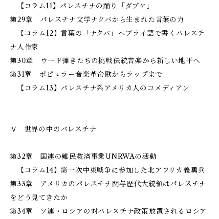
【コラム11】パレスチナの踊り「ダブケ」
第29章 パレスチナ文学――ナクバから生まれた言葉の力
【コラム12】言葉の「ナクバ」――ヘブライ語で書くパレスチ
ナ人作家
第30章 ウード弾きたちの挑戦――伝統音楽から新しい地平へ
第31章 ポピュラー音楽――革命歌からラップまで
【コラム13】パレスチナ系アメリカ人のコメディアン
Ⅳ 世界の中のパレスチナ
第32章 国連の難民救済事業――UNRWAの活動
【コラム14】第一次中東戦争に参加した北アフリカ義勇兵
第33章 アメリカのパレスチナ関与――歴代大統領はパレスチナ
をどう見てきたか
第34章 ソ連・ロシアの対パレスチナ政策――放置されるロシア