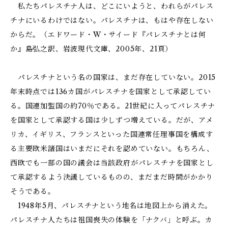
私たちパレスチナ人は、どこにいようと、われらがパレス
チナにいるわけではない。パレスチナは、もはや存在しない
からだ。（エドワード・W・サイード『パレスチナとは何
か』島弘之訳、岩波現代文庫、2005年、21頁）
パレスチナという名の国家は、まだ存在していない。2015
年末時点では136カ国がパレスチナを国家として承認してい
る。国連加盟国の約70％である。21世紀に入ってパレスチナ
を国家として承認する国は少しずつ増えている。だが、アメ
リカ、イギリス、フランスといった国連常任理事国を構成す
る主要欧米諸国はいまだにそれを認めていない。もちろん、
西欧でも一部の国の議会は当該政府がパレスチナを国家とし
て承認するよう決議しているものの、まだまだ時間がかかり
そうである。
1948年5月、パレスチナという地名は地図上から消えた。
パレスチナ人たちは祖国喪失の体験を「ナクバ」と呼ぶ。カ