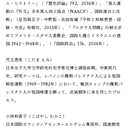
ル・ヒストリー」（『歴史評論』792，2016年）、「黒人運
動の『外交』――全米黒人向上協会（NAACP）、国際連合と冷
戦」（足羽與志子・中野聡・吉田裕編『平和と和解――思想・経
験・方法』旬報社、2015年）、「『ユダヤ人問題』の解を求
めて――アメリカ・ユダヤ人委員会，国際人権とイスラエルの建
国 1942～1948年」，（『国際政治』176、2014年）。
児玉恵美（こだま えみ）
日本女子大学文学研究科史学専攻博士課程前期。中東現代
史、研究テーマは、レバノンの離散パレスチナ人による祖国
解放運動（1969～1982年）において、難民キャンプの離散パ
レスチナ人が祖国帰還を願って、武装闘争に身を投じたプロ
セス。
小林和香子（こばやし わかこ）
日本国際ボランティアセンターエルサレム事務所、国連開発