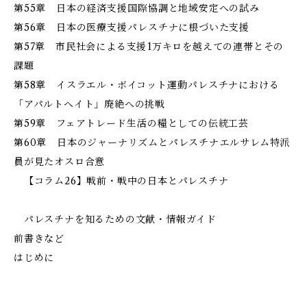
第55章 日本の経済支援――国際協調と地域安定への試み
第56章 日本の医療支援――パレスチナに根づいた支援
第57章 市民社会による支援――1万キロを越えての連帯とその
課題
第58章 イスラエル・ボイコット運動――パレスチナにおける
「アパルトヘイト」廃絶への挑戦
第59章 フェアトレード――生活の糧としての伝統工芸
第60章 日本のジャーナリズムとパレスチナ――エルサレム特派
員が見たオスロ合意
【コラム26】戦前・戦中の日本とパレスチナ
パレスチナを知るための文献・情報ガイド
前書きなど
はじめに