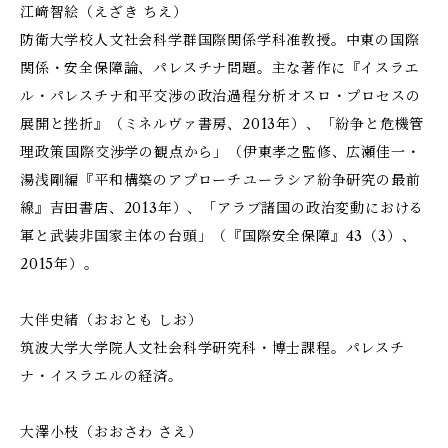
江﨑智絵（えざき ちえ）
防衛大学校人文社会科学群国際関係学科准教授。中東の国際
関係・安全保障論、パレスチナ問題。主な著作に『イスラエ
ル・パレスチナ和平交渉の政治過程分析――オスロ・プロセスの
展開と挫折』（ミネルヴァ書房、2013年）、「紛争と危機管
理政策――国際交渉学の観点から」（伊東孝之監修、広瀬佳一・
湯浅剛編『平和構築のアプローチ――ユーラシア紛争研究の最前
線』吉田書店、2013年）、「アラブ諸国の政治変動における
軍と武装非国家主体の台頭」（『国際安全保障』43（3）、
2015年）。
大伴史緒（おおとも しお）
筑波大学大学院人文社会科学研究科・博士課程。パレスチ
ナ・イスラエルの経済。
大澤小枝（おおさわ さえ）