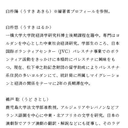
臼杵陽（うすき あきら）※編著者プロフィールを参照。
臼杵悠（うすき はるか）
一橋大学大学院経済学研究科博士後期課程在籍中。専門はヨ
ルダンを中心とした中東社会経済研究。学部生のころ、日本
国際ボランティアセンター（JVC）パレスチナ事業でのボラ
ンティア活動をきっかけに本格的にパレスチナに興味をも
つ。現在、松下幸之助記念財団の留学助成によりパレスチナ
系住民の多いヨルダンにて、統計局に所属しマイグレーショ
ンと経済の関係をテーマに2年の長期滞在中。
鵜戸 聡（うど さとし）
鹿児島大学法文学部准教授。アルジェリアやレバノンなどフ
ランス語圏を中心に中東・北アフリカの文学を研究。日本の
演劇祭でアラブ演劇の翻訳・解説などにも従事し、そのラデ