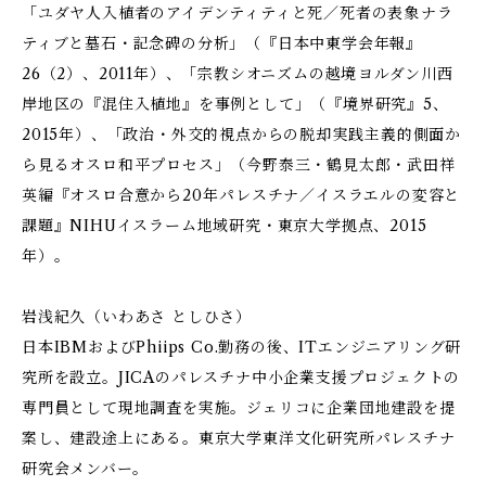
「ユダヤ人入植者のアイデンティティと死／死者の表象――ナラ
ティブと墓石・記念碑の分析」（『日本中東学会年報』
26（2）、2011年）、「宗教シオニズムの越境――ヨルダン川西
岸地区の『混住入植地』を事例として」（『境界研究』5、
2015年）、「政治・外交的視点からの脱却――実践主義的側面か
ら見るオスロ和平プロセス」（今野泰三・鶴見太郎・武田祥
英編『オスロ合意から20年――パレスチナ／イスラエルの変容と
課題』NIHUイスラーム地域研究・東京大学拠点、2015
年）。
岩浅紀久（いわあさ としひさ）
日本IBMおよびPhiips Co.勤務の後、ITエンジニアリング研
究所を設立。JICAのパレスチナ中小企業支援プロジェクトの
専門員として現地調査を実施。ジェリコに企業団地建設を提
案し、建設途上にある。東京大学東洋文化研究所パレスチナ
研究会メンバー。