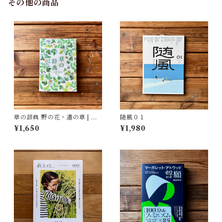
その他の商品
草の辞典 野の花・道の草 | 森
随風０１
乃おと, ささきみえこ（イラス
¥1,650
¥1,980
ト）