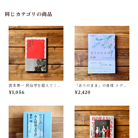
同じカテゴリの商品
宮本常一 民俗学を超えて｜木
「ありのまま」の身体 メディ
村 哲也
アが描く私の見た目 | 藤嶋 陽
¥1,056
¥2,420
子(著)