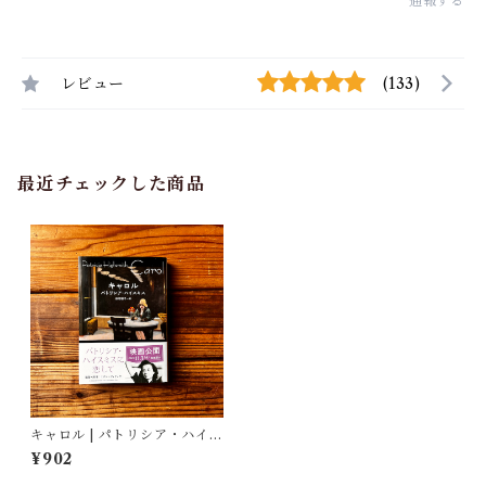
通報する
レビュー
(133)
最近チェックした商品
キャロル | パトリシア・ハイス
ミス(著/文)柿沼 瑛子(翻訳)
¥902