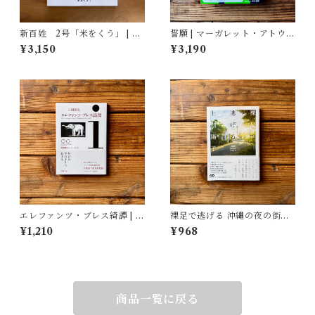
新百姓 2号「米をくう」 | 一
誓願 | マーガレット・アトウッ
般社団法人新百姓(編集)
ド, 鴻巣 友季子(翻訳)
¥3,150
¥3,190
エレファンツ・ブレス綺譚 | 吉
裸足で逃げる 沖縄の夜の街の
田 篤弘
少女たち | 上間 陽子
¥1,210
¥968
商品一覧に戻る