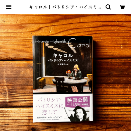
キャロル | パトリシア・ハイスミス
(著/文)柿沼 瑛子(翻訳) | 尾鷲市九鬼
町 漁村の本屋 トンガ坂文庫