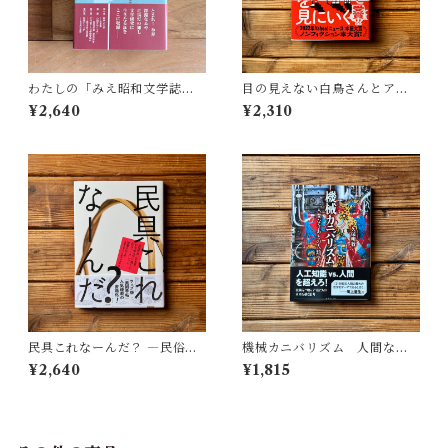
わたしの「みえ昭和文学誌」 |
目の見えない白鳥さんとアー
藤田 明
トを見にいく | 川内 有緒
¥2,640
¥2,310
民具これなーんだ？ ―民俗学
機械カニバリズム 人間なき
者・宮本常一が美術大学に遺
あとの人類学へ｜久保 明教
¥2,640
¥1,815
した民具コレクション | 加藤幸
治(監修), 武蔵野美術大学 美術
館・図書館(編)