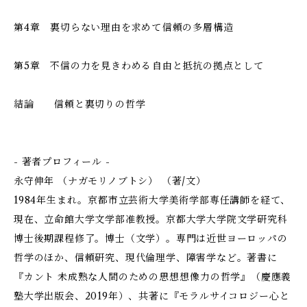
第4章 裏切らない理由を求めて――信頼の多層構造
第5章 不信の力を見きわめる――自由と抵抗の拠点として
結論 信頼と裏切りの哲学
- 著者プロフィール -
永守伸年 （ナガモリノブトシ） （著/文）
1984年生まれ。京都市立芸術大学美術学部専任講師を経て、
現在、立命館大学文学部准教授。京都大学大学院文学研究科
博士後期課程修了。博士（文学）。専門は近世ヨーロッパの
哲学のほか、信頼研究、現代倫理学、障害学など。著書に
『カント 未成熟な人間のための思想――想像力の哲学』（慶應義
塾大学出版会、2019年）、共著に『モラルサイコロジー――心と