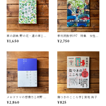
草の辞典 野の花・道の草 | 森
季刊民族学197 特集 女性と
乃おと, ささきみえこ（イラス
仕事の人類学：わたしたちが
¥1,650
¥2,750
ト）
働いて生きていくこと
メロドラマの想像力 | 河野 真
傷つきのこころ学 | 宮地 尚子
理江
¥2,860
¥825