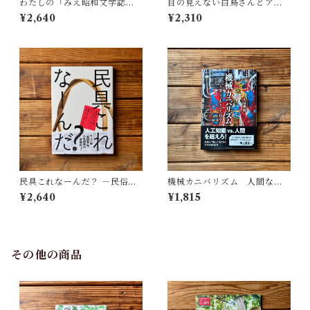
わたしの「みえ昭和文学誌」 |
目の見えない白鳥さんとアー
藤田 明
トを見にいく | 川内 有緒
¥2,640
¥2,310
民具これなーんだ？ ―民俗学
機械カニバリズム 人間なき
者・宮本常一が美術大学に遺
あとの人類学へ｜久保 明教
¥2,640
¥1,815
した民具コレクション | 加藤幸
治(監修), 武蔵野美術大学 美術
館・図書館(編)
その他の商品