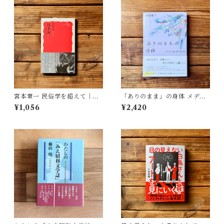
宮本常一 民俗学を超えて｜木
「ありのまま」の身体 メディ
村 哲也
アが描く私の見た目 | 藤嶋 陽
¥1,056
¥2,420
子(著)