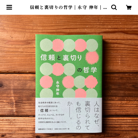
信頼と裏切りの哲学 | 永守 伸年 | 尾
鷲市九鬼町 漁村の本屋 トンガ坂文
庫