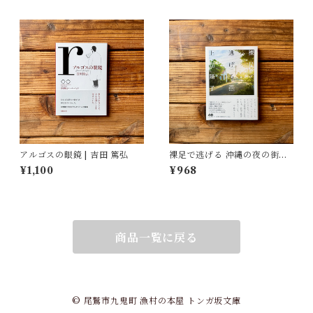
アルゴスの眼鏡 | 吉田 篤弘
裸足で逃げる 沖縄の夜の街の
少女たち | 上間 陽子
¥1,100
¥968
商品一覧に戻る
© 尾鷲市九鬼町 漁村の本屋 トンガ坂文庫