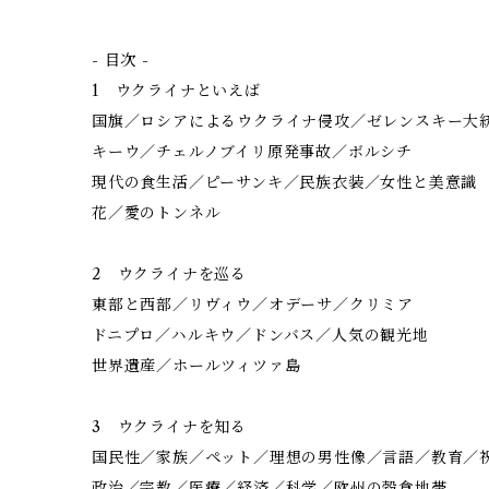
- 目次 -
1 ウクライナといえば
国旗／ロシアによるウクライナ侵攻／ゼレンス
キーウ／チェルノブイリ原発事故／ボルシチ
現代の食生活／ピーサンキ／民族衣装／女性と
花／愛のトンネル
2 ウクライナを巡る
東部と西部／リヴィウ／オデーサ／クリミア
ドニプロ／ハルキウ／ドンバス／人気の観光
世界遺産／ホールツィツァ島
3 ウクライナを知る
国民性／家族／ペット／理想の男性像／言語／
政治／宗教／医療／経済／科学／欧州の穀倉