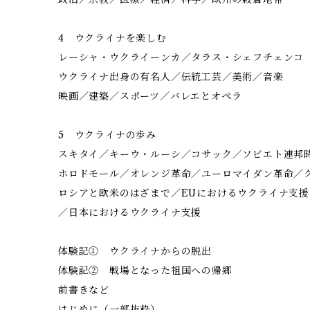
4 ウクライナを楽しむ
レーシャ・ウクライーンカ／タラス・シェフチェンコ
ウクライナ出身の有名人／伝統工芸／美術／
映画／建築／スポーツ／バレエとオペラ
5 ウクライナの歩み
スキタイ／キーウ・ルーシ／コサック／ソビエ
ホロドモール／オレンジ革命／ユーロマイダン
ロシアと欧米のはざまで／EUにおけるウクライナ支援
／日本におけるウクライナ支援
体験記① ウクライナからの脱出
体験記② 戦場となった祖国への帰郷
前書きなど
はじめに（一部抜粋）