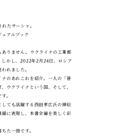
されたサーシャ。
ジュアルブック
もありません。ウクライナの工業都
かし、2022年2月24日、ロシア
追われました。
イナのあれこれを紹介。一人の「普
ば、ウクライナという国、そして、
です。
としても活躍する西田孝広氏の挿絵
繊細に表現し、本書全編を美しく彩
満ちた一冊です。