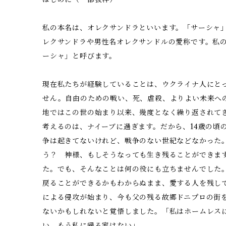
私の本名は、オレクサンドラといいます。「サーシャ
レクサンドラや男性名オレクサンドルの愛称です。私
ーシャ」と呼びます。
現在私たちが経験していることは、ウクライナ人にと
せん。自由のための戦い、死、虐殺、よりよい未来へ
地ではこの世の始まり以来、幾度となく繰り返されて
考えるのは、ナイーブに過ぎます。だから、14歳の頃
争は起きてないけれど、戦争のない世紀などなかった
う？ 神様、もしそうなっても生き残ることができま
た。でも、そんなことは何の役にも立ちませんでした
戻ることができるかもわからぬまま、愛する人を残し
による侵攻が始まり、今も父の残る故郷ドニプロの街
ないかもしれないと覚悟しました。「私はホームレス
い。もう私に帰る家はない」。