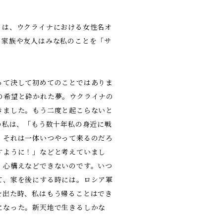
」は、ウクライナにおける女性名オ
の家族や友人はみな私のことを「サ
って決して初めてのことではありま
の希望と砕かれた夢。ウクライナの
きました。もう二度と起こらないと
の私は、「もう数十年私の身近に戦
。それは一体いつやって来るのだろ
すように！」などと考えていまし
。心構えなどできないのです。いつ
て、家を後にする時には。ロシア軍
を出た時、私はもう帰ることはでき
になった。新天地で生きるしかな