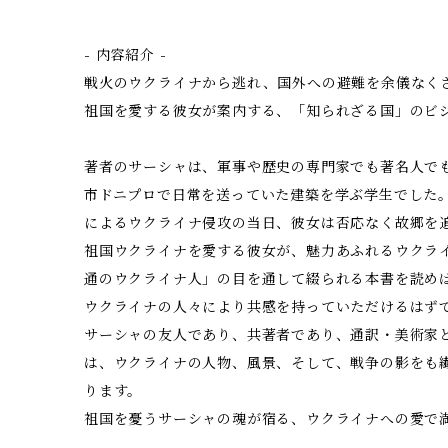
- 内容紹介 -
戦火のウクライナから逃れ、国外への避難を余儀なく
祖国を愛する彼女が案内する、「知られざる国」のビ
著者のサーシャは、軍事や歴史の専門家でも著名人で
市ドニプロで日常を送っていた建築を学ぶ学生でした。し
によるウクライナ侵攻の当日、彼女は否応なく故郷を
祖国ウクライナを愛する彼女が、魅力あふれるウクラ
通のウクライナ人」の目を通して綴られる本書を読め
ウクライナの人々により共感を持っていただけるはず
サーシャの友人であり、共著者であり、通訳・美術家
は、ウクライナの人物、風景、そして、戦争の影をも
ります。
祖国を憂うサーシャの魂が宿る、ウクライナへの愛で