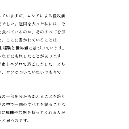
していますが、ロシアによる侵攻前
どでした。祖国を去った私には、そ
を食べているのか、そのすべてを伝
た。ここに書かれていることは、
人生経験と世界観に基づいています。
ルなどにも旅したことがあります
都市ドニプロで過ごしました。どち
が、ウソはついていないつもりで
魂の一部を分かちあえることを誇り
ジの中で一国のすべてを語ることな
国に興味や共感を持ってくれる人が
たと思うのです。