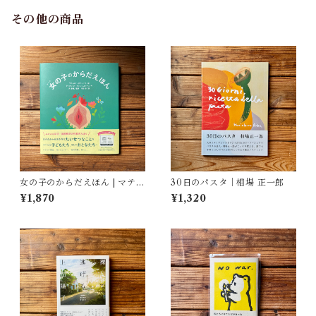
その他の商品
女の子のからだえほん | マティ
30日のパスタ｜相場 正一郎
ルド・ボディ(著/文 | イラス
¥1,870
¥1,320
ト), ティフェーヌ・ディユー
ムガール(著/文), 艮香織(監修),
河野彩(翻訳)