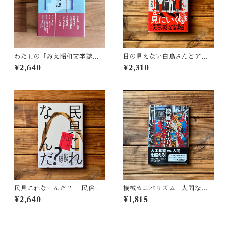
わたしの「みえ昭和文学誌」 |
目の見えない白鳥さんとアー
藤田 明
トを見にいく | 川内 有緒
¥2,640
¥2,310
民具これなーんだ？ ―民俗学
機械カニバリズム 人間なき
者・宮本常一が美術大学に遺
あとの人類学へ｜久保 明教
¥2,640
¥1,815
した民具コレクション | 加藤幸
治(監修), 武蔵野美術大学 美術
館・図書館(編)