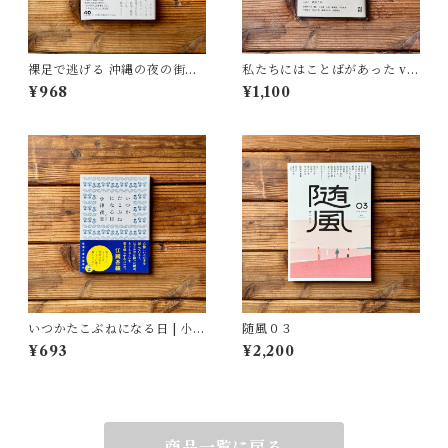
裸足で逃げる 沖縄の夜の街の
私たちにはことばがあった vo
少女たち | 上間 陽子
l.1〈政治と私〉 | 安達茉莉
¥968
¥1,100
子・小沼理・小指・関根愛・
丹治史彦・中岡祐介・ 西本千
尋・藤岡みなみ・矢部真太
いつかたこぶねになる日 | 小津
随風０３
夜景
¥693
¥2,200
商品一覧に戻る