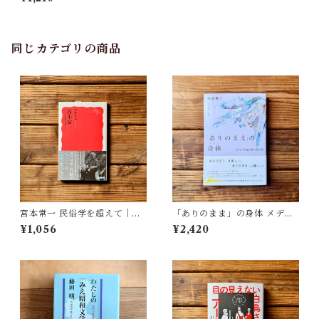
同じカテゴリの商品
宮本常一 民俗学を超えて｜木
「ありのまま」の身体 メディ
村 哲也
アが描く私の見た目 | 藤嶋 陽
¥1,056
¥2,420
子(著)