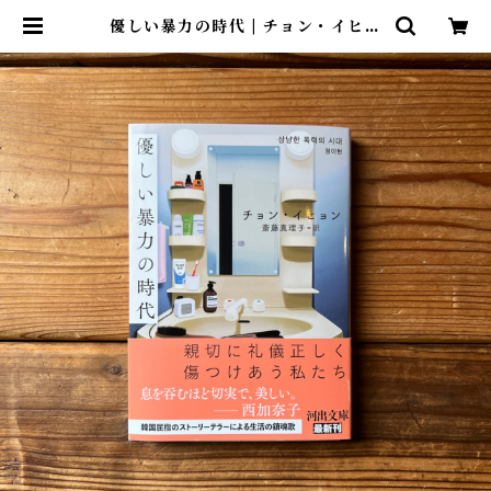
優しい暴力の時代 | チョン・イヒョ
ン, 斎藤 真理子(翻訳) | 尾鷲市九鬼
町 漁村の本屋 トンガ坂文庫