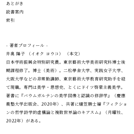
あとがき
読書案内
索引
- 著者プロフィール -
井奥 陽子 （イオク ヨウコ） （本文）
日本学術振興会特別研究員。東京藝術大学美術研究科博士後
期課程修了。博士（美術）。二松學舍大学、実践女子大学、
大阪大学などの非常勤講師、東京藝術大学教育研究助手を経
て現職。専門は美学・思想史、とくにドイツ啓蒙主義美学。
著書に『バウムガルテンの美学――図像と認識の修辞学』（慶應
義塾大学出版会、2020年）、共著に樋笠勝士編『フィクショ
ンの哲学――詩学的虚構論と複数世界論のキアスム』（月曜社、
2022年）がある。