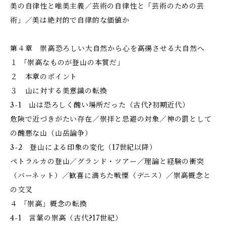
美の自律性と唯美主義／芸術の自律性と「芸術のための芸
術」／美は絶対的で自律的な価値か
第４章 崇高――恐ろしい大自然から心を高揚させる大自然へ
１ 「崇高なものが登山の本質だ」
２ 本章のポイント
３ 山に対する美意識の転換
3-1 山は恐ろしく醜い場所だった（古代?初期近代）
危険で近づきがたい存在／崇拝と忌避の対象／神の罰として
の醜悪な山（山岳論争）
3-2 登山による印象の変化（17世紀以降）
ペトラルカの登山／グランド・ツアー／理論と経験の衝突
（バーネット）／歓喜に満ちた戦慄（デニス）／崇高概念と
の交叉
４ 「崇高」概念の転換
4-1 言葉の崇高（古代?17世紀）