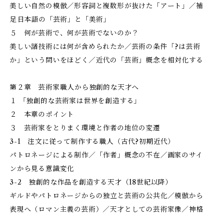
美しい自然の模倣／形容詞と複数形が抜けた「アート」／補
足――日本語の「芸術」と「美術」
５ 何が芸術で、何が芸術でないのか？
美しい諸技術には何が含められたか／芸術の条件――「?は芸術
か」という問いをほどく／近代の「芸術」概念を相対化する
第２章 芸術家――職人から独創的な天才へ
１ 「独創的な芸術家は世界を創造する」
２ 本章のポイント
３ 芸術家をとりまく環境と作者の地位の変遷
3-1 注文に従って制作する職人（古代?初期近代）
パトロネージによる制作／「作者」概念の不在／画家のサイ
ンから見る意識変化
3-2 独創的な作品を創造する天才（18世紀以降）
ギルドやパトロネージからの独立と芸術の公共化／模倣から
表現へ（ロマン主義の芸術）／天才としての芸術家像／神格