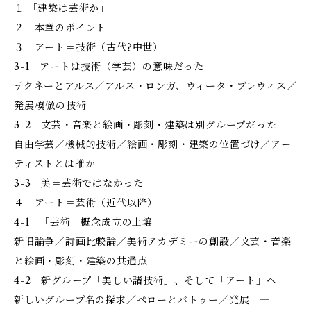
１ 「建築は芸術か」
２ 本章のポイント
３ アート＝技術（古代?中世）
3-1 アートは技術（学芸）の意味だった
テクネーとアルス／アルス・ロンガ、ウィータ・ブレウィス／
発展――模倣の技術
3-2 文芸・音楽と絵画・彫刻・建築は別グループだった
自由学芸／機械的技術／絵画・彫刻・建築の位置づけ／アー
ティストとは誰か
3-3 美＝芸術ではなかった
４ アート＝芸術（近代以降）
4-1 「芸術」概念成立の土壌
新旧論争／詩画比較論／美術アカデミーの創設／文芸・音楽
と絵画・彫刻・建築の共通点
4-2 新グループ「美しい諸技術」、そして「アート」へ
新しいグループ名の探求／ペローとバトゥー／発展 ―