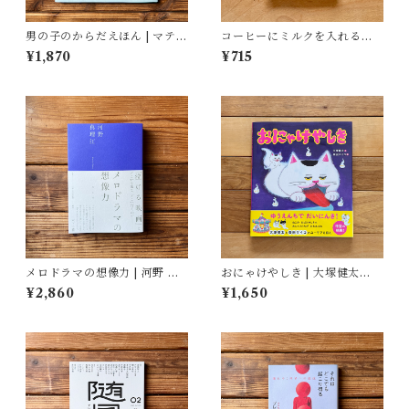
男の子のからだえほん | マティ
コーヒーにミルクを入れるよ
ルド・ボディ(著/文 | イラス
うな愛 | くどう れいん
¥1,870
¥715
ト), ティフェーヌ・ディユー
ムガール(著/文), 艮香織(監修),
河野彩(翻訳)
メロドラマの想像力 | 河野 真
おにゃけやしき | 大塚健太
理江
(著), 柴田ケイコ(絵)
¥2,860
¥1,650