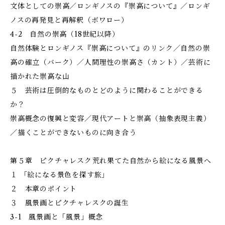
文体としての崇高／ロンギノスの『崇高について』／ロンギ
ノスの再発見と再解釈（ボワロー）
4-2 自然の崇高（18世紀以降）
自然体験とロンギノス『崇高について』のリンク／自然の崇
高の確立（バーク）／人間理性の崇高さ（カント）／芸術に
描かれた崇高な山
５ 芸術は圧倒的なものとどのように関わることができる
か？
崇高概念の復興と変容／現代アートと崇高（抽象表現主義）
／描くことができないものに向き合う
第５章 ピクチャレスク――荒れ果てた自然から絵になる風景へ
１ 「絵になる景色を探す旅」
２ 本章のポイント
３ 風景画とピクチャレスクの誕生
3-1 風景画と「風景」概念