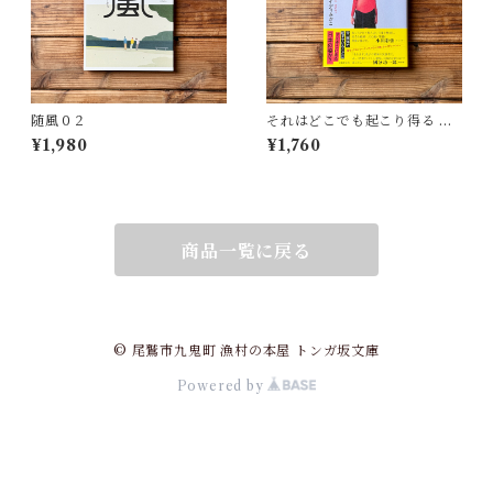
随風０２
それはどこでも起こり得る 壊
れゆく世界への抵抗 | ブレイデ
¥1,980
¥1,760
ィ みかこ
商品一覧に戻る
© 尾鷲市九鬼町 漁村の本屋 トンガ坂文庫
Powered by