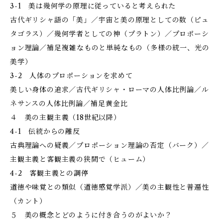
3-1 美は幾何学の原理に従っていると考えられた
古代ギリシャ語の「美」／宇宙と美の原理としての数（ピュ
タゴラス）／幾何学者としての神（プラトン）／プロポーシ
ョン理論／補足――複雑なものと単純なもの（多様の統一、光の
美学）
3-2 人体のプロポーションを求めて
美しい身体の追求／古代ギリシャ・ローマの人体比例論／ル
ネサンスの人体比例論／補足――黄金比
４ 美の主観主義（18世紀以降）
4-1 伝統からの離反
古典理論への疑義／プロポーション理論の否定（バーク）／
主観主義と客観主義の狭間で（ヒューム）
4-2 客観主義との調停
道徳や味覚との類似（道徳感覚学派）／美の主観性と普遍性
（カント）
５ 美の概念とどのように付き合うのがよいか？