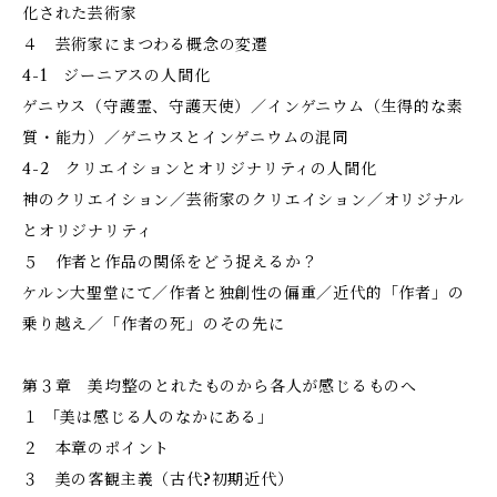
化された芸術家
４ 芸術家にまつわる概念の変遷
4-1 ジーニアスの人間化
ゲニウス（守護霊、守護天使）／インゲニウム（生得的な素
質・能力）／ゲニウスとインゲニウムの混同
4-2 クリエイションとオリジナリティの人間化
神のクリエイション／芸術家のクリエイション／オリジナル
とオリジナリティ
５ 作者と作品の関係をどう捉えるか？
ケルン大聖堂にて／作者と独創性の偏重／近代的「作者」の
乗り越え／「作者の死」のその先に
第３章 美――均整のとれたものから各人が感じるものへ
１ 「美は感じる人のなかにある」
２ 本章のポイント
３ 美の客観主義（古代?初期近代）