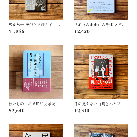
宮本常一 民俗学を超えて｜木
「ありのまま」の身体 メディ
村 哲也
アが描く私の見た目 | 藤嶋 陽
¥1,056
¥2,420
子(著)
わたしの「みえ昭和文学誌」 |
目の見えない白鳥さんとアー
藤田 明
トを見にいく | 川内 有緒
¥2,640
¥2,310