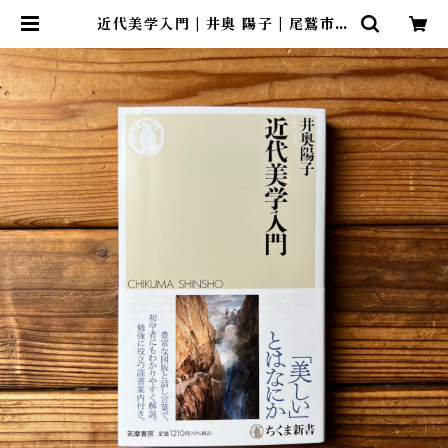
近代美学入門 | 井奥 陽子 | 尾鷲市九
鬼町 漁村の本屋 トンガ坂文庫