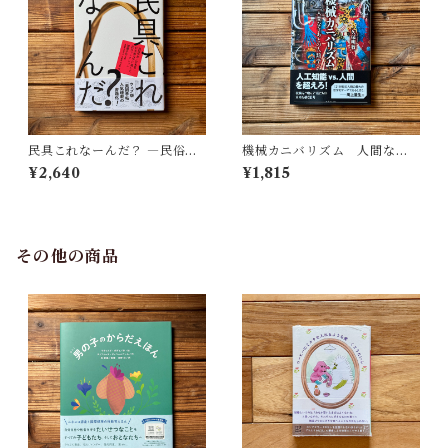
民具これなーんだ？ ―民俗学
機械カニバリズム 人間なき
者・宮本常一が美術大学に遺
あとの人類学へ｜久保 明教
¥2,640
¥1,815
した民具コレクション | 加藤幸
治(監修), 武蔵野美術大学 美術
館・図書館(編)
その他の商品