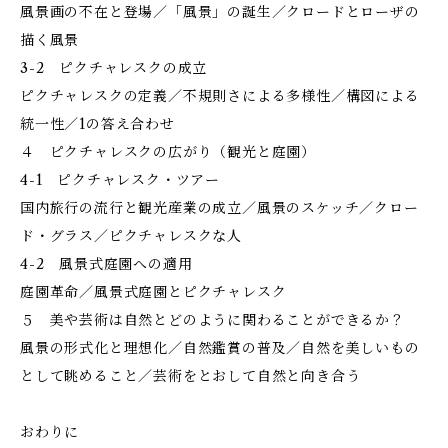
風景画の不在と登場／「風景」の誕生／クロードとローザの
描く風景
3-2 ピクチャレスクの成立
ピクチャレスクの定義／不規則さによる多様性／構図による
統一性／1の答え合わせ
４ ピクチャレスクの広がり（観光と庭園）
4-1 ピクチャレスク・ツアー
国内旅行の流行と観光産業の成立／風景のスケッチ／クロー
ド・グラス／ピクチャレスクな人
4-2 風景式庭園への適用
庭園革命／風景式庭園とピクチャレスク
５ 美や芸術は自然とどのように関わることができるか？
風景の形式化と理想化／自然鑑賞の普及／自然を美しいもの
として眺めること／芸術をとおして自然と向き合う
おわりに