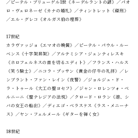
／ピーテル・ブリューゲル1世《ネーデルラントの諺》／パオ
ロ・ヴェロネーゼ《カナの婚礼》／ティントレット《磔刑》
／エル・グレコ《オルガス伯の埋葬》
17世紀
カラヴァッジョ《エマオの晩餐》／ピーテル・パウル・ルー
ベンス《十字架昇架》／アルテミシア・ジェンティレスキ
《ホロフェルネスの首を切るユディト》／フランス・ハルス
《笑う騎士》／ニコラ・プッサン《黄金の仔牛の礼拝》／レ
ンブラント・ファン・レイン《夜警》／ジョルジュ・ド・
ラ・トゥール《大工の聖ヨセフ》／ジャン・ロレンツォ・ベ
ルニーニ《聖テレジアの法悦》／クロード・ロラン《港、シ
バの女王の船出》／ディエゴ・ベラスケス《ラス・メニーナ
ス》／ヤン・フェルメール《ギターを弾く女》
18世紀