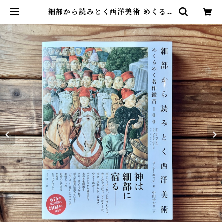
細部から読みとく西洋美術 めくるめ
く名作鑑賞100 | スージー・ホッジ,
中山ゆかり(翻訳) | 尾鷲市九鬼町 漁
村の本屋 トンガ坂文庫