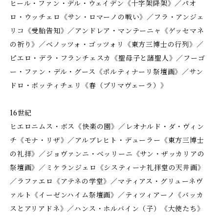
ヒール・ファン・デル・ウェイデン《十字架降架》／パオ
ロ・ウッチェロ《サン・ロマーノの戦い》／フラ・アンジェ
リコ《受胎告知》／アンドレア・マンテーニャ《ゲッセマネ
の祈り》／ベノッツォ・ゴッツォリ《東方三博士の行列》／
ピエロ・デラ・フランチェスカ《聖母子と諸聖人》／フーゴ
ー・ファン・デル・グース《ポルティナーリ祭壇画》／サン
ドロ・ボッティチェリ《春（プリマヴェーラ）》
16世紀
ヒエロニムス・ボス《快楽の園》／レオナルド・ダ・ヴィン
チ《モナ・リザ》／アルブレヒト・デューラー《東方三博士
の礼拝》／ジョヴァンニ・ベッリーニ《サン・ザッカリアの
祭壇画》／ミケランジェロ《システィーナ礼拝堂の天井画》
／ラファエロ《アテネの学堂》／マティアス・グリューネヴ
ァルト《イーゼンハイム祭壇画》／ティツィアーノ《バッカ
スとアリアドネ》／ハンス・ホルバイン（子）《大使たち》