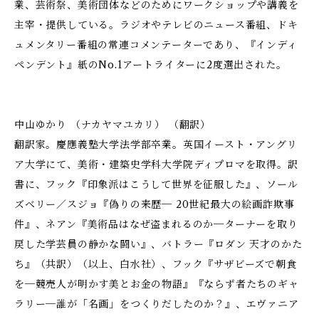
業、芸術祭、美術団体などのためにワークショップや講義を
主宰・提供している。ラジオやテレビのニュース番組、ドキ
ュメンタリー番組の常連コメンテーターであり、『インディ
ペンデント』紙のNo.1アートライターに2度選出された。
中山ゆかり （ナカヤマユカリ） （翻訳）
翻訳家。慶應義塾大学法学部卒業。英国イースト・アングリ
ア大学にて、美術・建築史学科大学院ディプロマを取得。訳
書に、フック『印象派はこうして世界を征服した』、ソール
ズベリー／スジョ『偽りの来歴─ 20世紀最大の絵画詐欺事
件』、ネアン『美術品はなぜ盗まれるのか─ターナーを取り
戻した学芸員の静かな闘い』、バトラー『ロダン 天才のかた
ち』（共訳）（以上、白水社）、フック『サザビーズで朝食
を─競売人が明かす美とお金の物語』『ならず者たちのギャ
ラリー─誰が「名画」をつくりだしたのか？』、エヴァニア