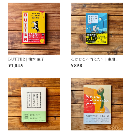
BUTTER | 柚木 麻子
心はどこへ消えた？ | 東畑 開
人
¥1,045
¥858