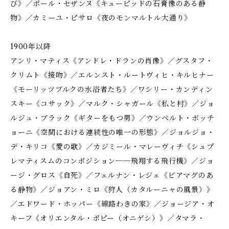
び》／ポール・セザンヌ《キューピッドの石膏像のある静
物》／カミーユ・ピサロ《夜のモンマルトル大通り》
1900年以降
アンリ・マティス《アンドレ・ドランの肖像》／グスタフ・
クリムト《接吻》／エルンスト・ルートヴィヒ・キルヒナー
《モーリッツブルクの水浴者たち》／ワシリー・カンディン
スキー《コサック》／マルク・シャガール《私と村》／ジョ
ルジュ・ブラック《ギターをもつ男》／ウンベルト・ボッチ
ョーニ《空間における連続性の唯一の形態》／ジョルジョ・
デ・キリコ《愛の歌》／カジミール・マレーヴィチ《シュプ
レマティスムのコンポジション──飛翔する飛行機》／ジョ
ージ・グロス《自死》／フェルナン・レジェ《ビアマグのあ
る静物》／ジョアン・ミロ《狩人（カタルーニャの風景）》
／エドワード・ホッパー《線路わきの家》／ジョージア・オ
キーフ《オリエンタル・ポピー（オニゲシ）》／タマラ・