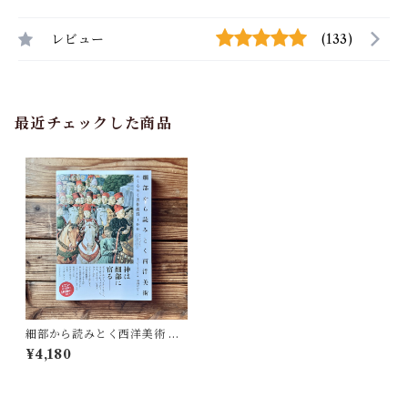
レビュー
(133)
最近チェックした商品
細部から読みとく西洋美術 め
くるめく名作鑑賞100 | スージ
¥4,180
ー・ホッジ, 中山ゆかり(翻訳)