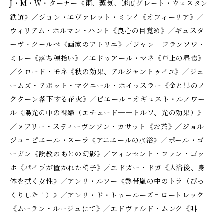
J・M・Ｗ・ターナー《雨、蒸気、速度――グレート・ウェスタン
鉄道》／ジョン・エヴァレット・ミレイ《オフィーリア》／
ウィリアム・ホルマン・ハント《良心の目覚め》／ギュスタ
ーヴ・クールベ《画家のアトリエ》／ジャン゠フランソワ・
ミレー《落ち穂拾い》／エドゥアール・マネ《草上の昼食》
／クロード・モネ《秋の効果、アルジャントゥイユ》／ジェ
ームズ・アボット・マクニール・ホイッスラー《金と黒のノ
クターン――落下する花火》／ピエール゠オギュスト・ルノワー
ル《陽光の中の裸婦（エチュード──トルソ、光の効果）》
／メアリー・スティーヴンソン・カサット《お茶》／ジョル
ジュ゠ピエール・スーラ《アニエールの水浴》／ポール・ゴ
ーガン《説教のあとの幻影》／フィンセント・ファン・ゴッ
ホ《パイプが置かれた椅子》／エドガー・ドガ《入浴後、身
体を拭く女性》／アンリ・ルソー《熱帯嵐の中のトラ（びっ
くりした！）》／アンリ・ド・トゥールーズ゠ロートレック
《ムーラン・ルージュにて》／エドヴァルド・ムンク《叫