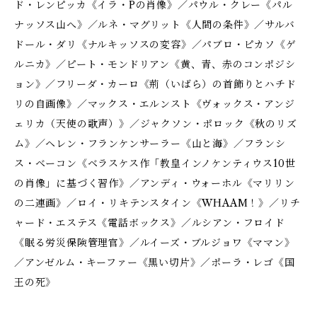
ド・レンピッカ《イラ・Pの肖像》／パウル・クレー《パル
ナッソス山へ》／ルネ・マグリット《人間の条件》／サルバ
ドール・ダリ《ナルキッソスの変容》／パブロ・ピカソ《ゲ
ルニカ》／ピート・モンドリアン《黄、青、赤のコンポジシ
ョン》／フリーダ・カーロ《荊（いばら）の首飾りとハチド
リの自画像》／マックス・エルンスト《ヴォックス・アンジ
ェリカ（天使の歌声）》／ジャクソン・ポロック《秋のリズ
ム》／ヘレン・フランケンサーラー《山と海》／フランシ
ス・ベーコン《ベラスケス作「教皇インノケンティウス10世
の肖像」に基づく習作》／アンディ・ウォーホル《マリリン
の二連画》／ロイ・リキテンスタイン《WHAAM！》／リチ
ャード・エステス《電話ボックス》／ルシアン・フロイド
《眠る労災保険管理官》／ルイーズ・ブルジョワ《ママン》
／アンゼルム・キーファー《黒い切片》／ポーラ・レゴ《国
王の死》