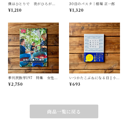
僕はひとりで 夜がひろがる
30日のパスタ｜相場 正一郎
立原道造 全詩＋物語｜立原
¥1,210
¥1,320
道造, 杉田 淳子(編)
季刊民族学197 特集 女性と
いつかたこぶねになる日 | 小津
仕事の人類学：わたしたちが
夜景
¥2,750
¥693
働いて生きていくこと
商品一覧に戻る