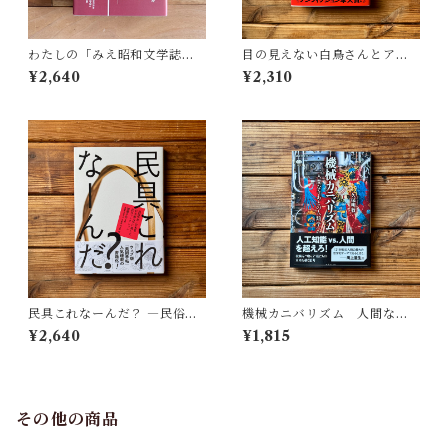
わたしの「みえ昭和文学誌」 |
目の見えない白鳥さんとアー
藤田 明
トを見にいく | 川内 有緒
¥2,640
¥2,310
民具これなーんだ？ ―民俗学
機械カニバリズム 人間なき
者・宮本常一が美術大学に遺
あとの人類学へ｜久保 明教
¥2,640
¥1,815
した民具コレクション | 加藤幸
治(監修), 武蔵野美術大学 美術
館・図書館(編)
その他の商品