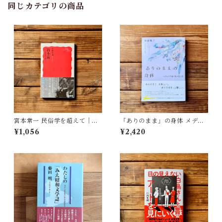
同じカテゴリの商品
宮本常一 民俗学を超えて｜木
「ありのまま」の身体 メディ
村 哲也
アが描く私の見た目 | 藤嶋 陽
¥1,056
¥2,420
子(著)