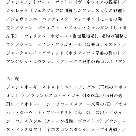
ジャン゠アントワーヌ・ヴァトー《ヴェネツィアの祝宴》／
カナレット《ヴェネツィアに到着したフランス大使の歓迎》
／ジョヴァンニ・バッティスタ・ティエポロ《モーセの発
見》／ジャン゠バティスト゠シメオン・シャルダン《しゃぼ
ん玉》／ウィリアム・ホガース《当世風結婚I、婚約万端整っ
て》／ジャン゠オノレ・フラゴナール《音楽コンテスト》／
ジャック゠ルイ・ダヴィッド《ホラティウス兄弟の誓い》／
アンゲリカ・カウフマン《グラックス兄弟の母コルネリア》
19世紀
ジャン゠オーギュスト゠ドミニク・アングル《玉座のナポレ
オン1世》／フランシスコ・デ・ゴヤ《1808年5月3日の処
刑》／テオドール・ジェリコー《メデューズ号の筏》／カス
パー・ダーヴィト・フリードリヒ《海上の月の出》／ジョ
ン・コンスタブル《チェーン桟橋、ブライトン》／ウジェー
ヌ・ドラクロワ《十字軍のコンスタンティノープル占領》／