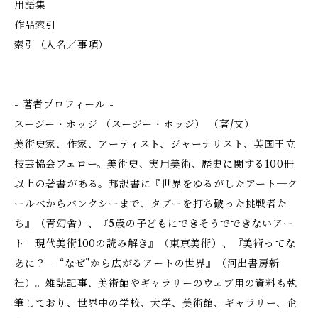
用語集
作品索引
索引（人名／事項）
- 著者プロフィール -
スージー・ホッジ （スージー・ホッジ） （著/文）
美術史家、作家、アーティスト、ジャーナリスト、英国王立
技芸協会フェロー。美術史、実用美術、歴史に関する100冊
以上の著書がある。邦訳書に『世界をゆるがしたアート─ク
ールべからバンクシーまで、タブーを打ち破った挑戦者た
ち』（青幻舎）、『5歳の子どもにできそうでできないアー
ト─現代美術100の読み解き』（東京美術）、『美術ってな
あに？─ “なぜ”から広がるアートの世界』（河出書房新
社）。雑誌記事、美術館やギャラリーのウェブ用の資料も執
筆しており、世界中の学校、大学、美術館、ギャラリー、企