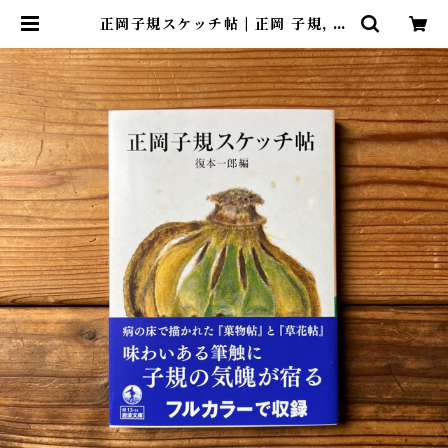
正岡子規スケッチ帖 | 正岡 子規, 復
本 一郎(著/文) | 尾鷲市九鬼町 漁村
の本屋 トンガ坂文庫