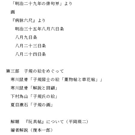
「明治二十九年の俳句界」より
画
『病牀六尺』より
明治三十五年八月六日条
八月九日条
八月二十三日条
八月二十四日条
第三部 子規の絵をめぐって
寒川鼠骨「子規居士の絵――「菓物帖と草花帖」」
寒川鼠骨「解説と回顧」
下村為山「子規氏の絵」
夏目漱石「子規の画」
解題 『玩具帖』について（平岡瑛二）
編者解説（復本一郎）