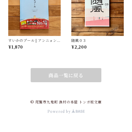
すいかのプール | アンニョン・
随風０３
タル, 斎藤 真理子(訳)
¥1,870
¥2,200
商品一覧に戻る
© 尾鷲市九鬼町 漁村の本屋 トンガ坂文庫
Powered by