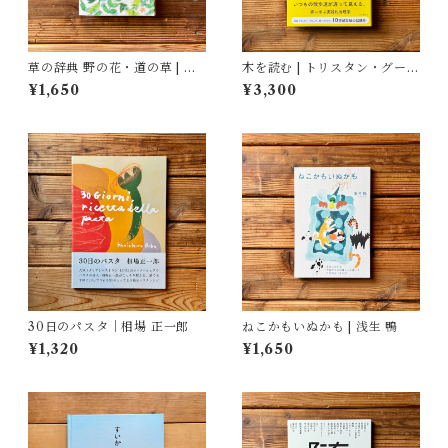
草の辞典 野の花・道の草 | 森
木を読む | トリスタン・グーリ
乃おと, ささきみえこ（イラス
ー
¥1,650
¥3,300
ト）
30日のパスタ｜相場 正一郎
ねこかもいぬかも | 浅生 鴨
¥1,320
¥1,650