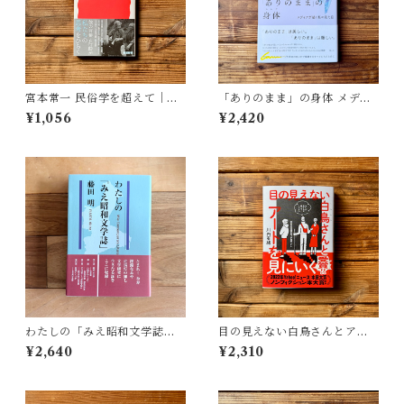
宮本常一 民俗学を超えて｜木
「ありのまま」の身体 メディ
村 哲也
アが描く私の見た目 | 藤嶋 陽
¥1,056
¥2,420
子(著)
わたしの「みえ昭和文学誌」 |
目の見えない白鳥さんとアー
藤田 明
トを見にいく | 川内 有緒
¥2,640
¥2,310