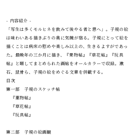
- 内容紹介 -
「写生は多くモルヒネを飲みて後やる者と思へ」。子規の絵
は味わいある描きぶりの奥に気魄が宿る。子規にとって絵を
描くことは病床の慰めや楽しみ以上の、生きるよすがであっ
た。最晩年の三か月に描き、『果物帖』『草花帖』『玩具
帖』と題してまとめられた画帖をオールカラーで収録。漱
石、鼠骨ら、子規の絵をめぐる文章を併載する。
目次
第一部 子規のスケッチ帖
『菓物帖』
『草花帖』
『玩具帖』
第二部 子規の絵画観