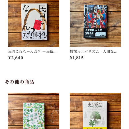
民具これなーんだ？ ―民俗学
機械カニバリズム 人間なき
者・宮本常一が美術大学に遺
あとの人類学へ｜久保 明教
¥2,640
¥1,815
した民具コレクション | 加藤幸
治(監修), 武蔵野美術大学 美術
館・図書館(編)
その他の商品