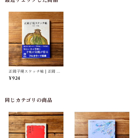
最近チェックした商品
正岡子規スケッチ帖 | 正岡 子
規, 復本 一郎(著/文)
¥924
同じカテゴリの商品