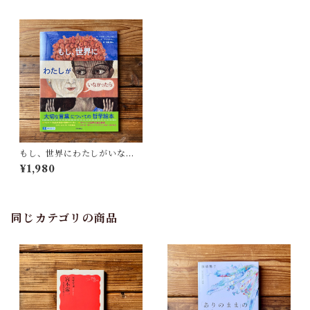
もし、世界にわたしがいなか
ったら | ビクター D. O. サン
¥1,980
トス, アンナ・フォルラティ
(イラスト), 金原 瑞人(翻訳)
同じカテゴリの商品