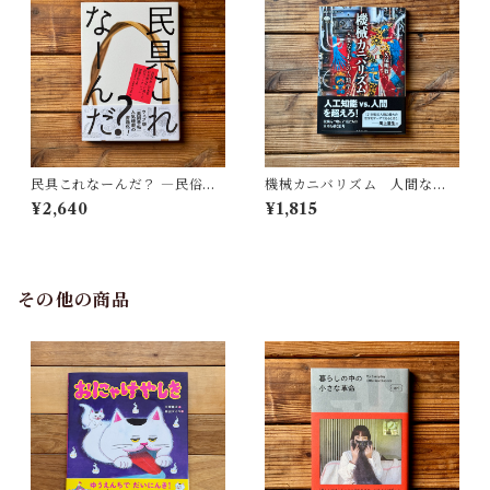
民具これなーんだ？ ―民俗学
機械カニバリズム 人間なき
者・宮本常一が美術大学に遺
あとの人類学へ｜久保 明教
¥2,640
¥1,815
した民具コレクション | 加藤幸
治(監修), 武蔵野美術大学 美術
館・図書館(編)
その他の商品