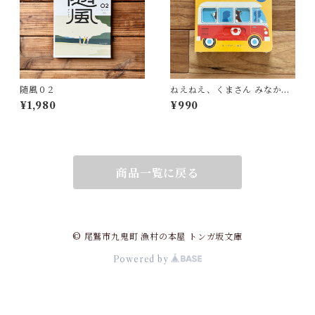
随風０２
ねえねえ、くまさん みなかっ
た？ | リディア・ニコルズ
¥1,980
¥990
(絵), みた かよこ(訳)
商品一覧に戻る
© 尾鷲市九鬼町 漁村の本屋 トンガ坂文庫
Powered by