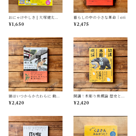
おにゃけやしき | 大塚健太
暮らしの中の小さな革命｜eri
(著), 柴田ケイコ(絵)
¥1,650
¥2,475
猫はいつからかたわらに 動物
開講！木彫り熊概論 歴史と文
たちと歩んだ１万年 | 太田 匡
化を旅する | 北海道大学大学院
¥2,420
¥2,420
彦
文学院文化多様性論講座博物
館学研究室（編）