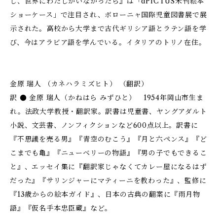
し、世界にわたしがいなかったら』は「dPICTUS未刊絵本
ショーケース」で注目され、ボローニャ国際児童図書展で展
示された。高校から大学まで古代ギリシア語とラテン語を学
び、今はアラビア語を学んでいる。イタリアのトリノ在住。
金原 瑞人 （カネハラミズヒト） （翻訳）
訳 ● 金原 瑞人（かねはら みずひと） 1954年岡山市生ま
れ。法政大学教授・翻訳家。訳書は児童書、ヤングアダルト
小説、文芸書、ノンフィクションなど600点以上。訳書に
『不思議を売る男』『青空のむこう』『月と六ペンス』『ど
こまでも亀』『ニューベリーの物語』『男の子でもできるこ
と』、エッセイ集に『翻訳家じゃなくてカレー屋になるはず
だった』『サリンジャーにマティーニを教わった』、監修に
『13歳からの絵本ガイド』、日本の古典の翻案に『雨月物
語』『仮名手本忠臣蔵』など。