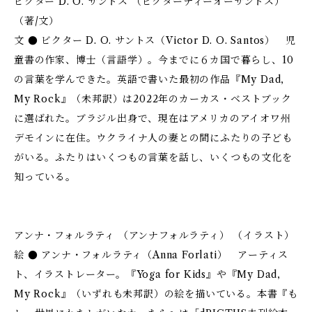
ビクター D. O. サントス （ビクターディーオーサントス）
（著/文）
文 ● ビクター D. O. サントス（Victor D. O. Santos） 児
童書の作家、博士（言語学）。今までに６カ国で暮らし、10
の言葉を学んできた。英語で書いた最初の作品『My Dad,
My Rock』（未邦訳）は2022年のカーカス・ベストブック
に選ばれた。ブラジル出身で、現在はアメリカのアイオワ州
デモインに在住。ウクライナ人の妻との間にふたりの子ども
がいる。ふたりはいくつもの言葉を話し、いくつもの文化を
知っている。
アンナ・フォルラティ （アンナフォルラティ） （イラスト）
絵 ● アンナ・フォルラティ（Anna Forlati） アーティス
ト、イラストレーター。『Yoga for Kids』や『My Dad,
My Rock』（いずれも未邦訳）の絵を描いている。本書『も