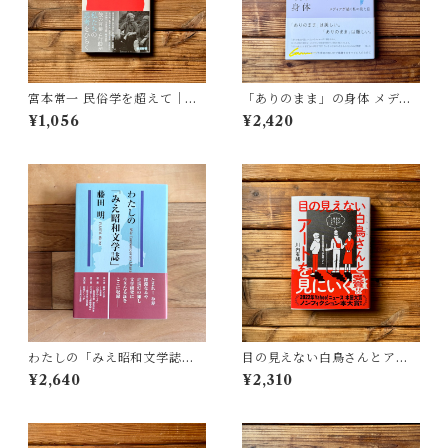
宮本常一 民俗学を超えて｜木
「ありのまま」の身体 メディ
村 哲也
アが描く私の見た目 | 藤嶋 陽
¥1,056
¥2,420
子(著)
わたしの「みえ昭和文学誌」 |
目の見えない白鳥さんとアー
藤田 明
トを見にいく | 川内 有緒
¥2,640
¥2,310