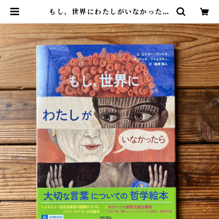
もし、世界にわたしがいなかったら
| ビクター D. O. サントス, アン
ナ・フォルラティ(イラスト), 金原
瑞人(翻訳) | 尾鷲市九鬼町 漁村の本
屋 トンガ坂文庫